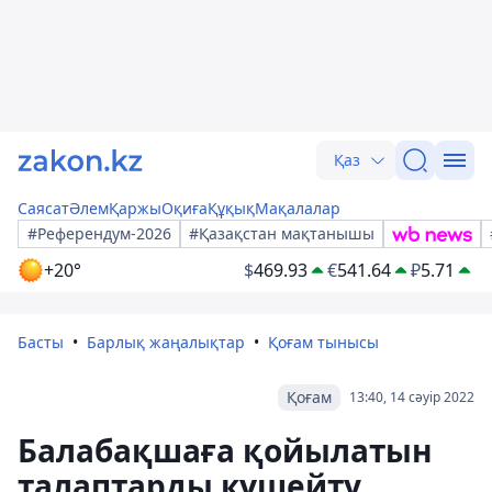
Қаз
Саясат
Әлем
Қаржы
Оқиға
Құқық
Мақалалар
#Референдум-2026
#Қазақстан мақтанышы
+20°
$
469.93
€
541.64
₽
5.71
Басты
Барлық жаңалықтар
Қоғам тынысы
Қоғам
13:40, 14 сәуір 2022
Балабақшаға қойылатын
талаптарды күшейту