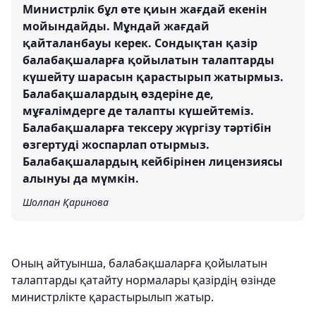
Министрлік бұл өте қиын жағдай екенін
мойындайды. Мұндай жағдай
қайталанбауы керек. Сондықтан қазір
балабақшаларға қойылатын талаптарды
күшейту шарасын қарастырып жатырмыз.
Балабақшалардың өздеріне де,
мұғалімдерге де талапты күшейтеміз.
Балабақшаларға тексеру жүргізу тәртібін
өзгертуді жоспарлап отырмыз.
Балабақшалардың кейбірінен лицензиясы
алынуы да мүмкін.
Шолпан Қаринова
Оның айтуынша, балабақшаларға қойылатын
талаптарды қатайту нормалары қазірдің өзінде
министрлікте қарастырылып жатыр.