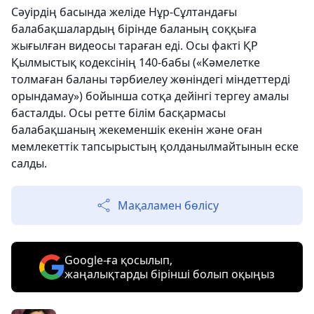
Сәуірдің басында желіде Нұр-Сұлтандағы
балабақшалардың бірінде баланың соққыға
жығылған видеосы тараған еді. Осы факті ҚР
Қылмыстық кодексiнің 140-бабы («Кәмелетке
толмаған баланы тәрбиелеу жөніндегі міндеттерді
орындамау») бойынша сотқа дейінгі тергеу амалы
басталды. Осы ретте білім басқармасы
балабақшаның жекеменшік екенін және оған
мемлекеттік тапсырыстың қолданылмайтынын еске
салды.
Мақаламен бөлісу
Google-ға қосылып,
жаңалықтарды бірінші болып оқыңыз