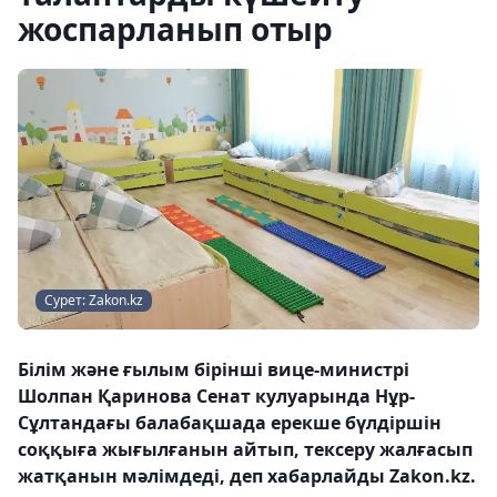
жоспарланып отыр
Сурет: Zakon.kz
Білім және ғылым бірінші вице-министрі
Шолпан Қаринова Сенат кулуарында Нұр-
Сұлтандағы балабақшада ерекше бүлдіршін
соққыға жығылғанын айтып, тексеру жалғасып
жатқанын мәлімдеді, деп хабарлайды Zakon.kz.