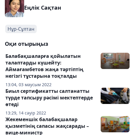
Еңлік Сақтан
Нұр-Сұлтан
Оқи отырыңыз
Балабақшаларға қойылатын
талаптарды күшейту:
Аймағамбетов жаңа тәртіптің
негізгі тұстарына тоқталды
13:04, 03 маусым 2022
Биыл сертификатты салтанатты
түрде тапсыру рәсімі мектептерде
өтеді
13:29, 14 сәуір 2022
Жекеменшік балабақшалар
қызметінің сапасы жақсарады –
вице-министр