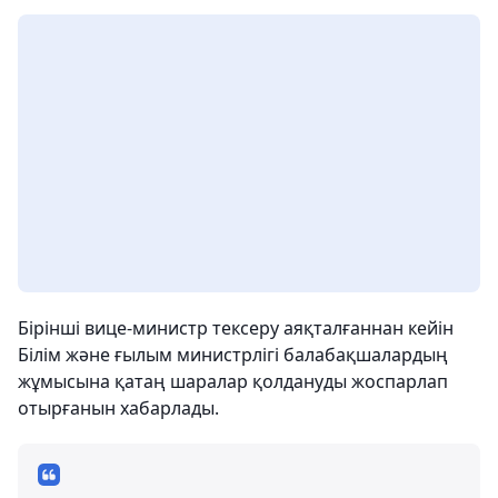
Бірінші вице-министр тексеру аяқталғаннан кейін
Білім және ғылым министрлігі балабақшалардың
жұмысына қатаң шаралар қолдануды жоспарлап
отырғанын хабарлады.