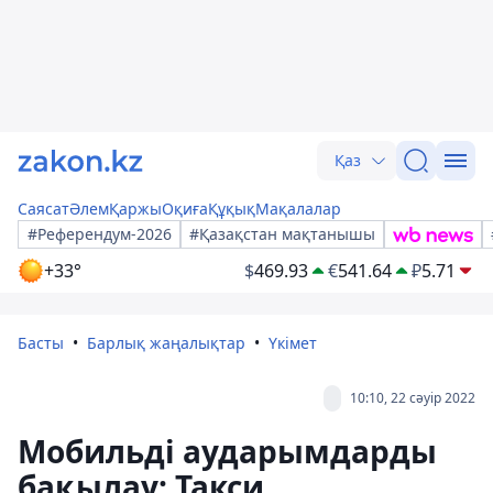
Қаз
Саясат
Әлем
Қаржы
Оқиға
Құқық
Мақалалар
#Референдум-2026
#Қазақстан мақтанышы
+33°
$
469.93
€
541.64
₽
5.71
Басты
Барлық жаңалықтар
Үкімет
10:10, 22 сәуір 2022
Мобильді аударымдарды
бақылау: Такси