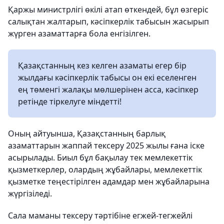
Қаржы министрлігі өкілі атап өткендей, бұл өзгеріс
салықтан жалтарып, кәсіпкерлік табысын жасырып
жүрген азаматтарға бола енгізілген.
Қазақстанның кез келген азаматы егер бір
жылдағы кәсіпкерлік табысы он екі еселенген
ең төменгі жалақы мөлшерінен асса, кәсіпкер
ретінде тіркелуге міндетті!
Оның айтуынша, Қазақстанның барлық
азаматтарын жаппай тексеру 2025 жылы ғана іске
асырылады. Биыл бұл бақылау тек мемлекеттік
қызметкерлер, олардың жұбайлары, мемлекеттік
қызметке теңестірілген адамдар мен жұбайларына
жүргізіледі.
Сала маманы тексеру тәртібіне егжей-тегжейлі