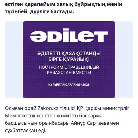
естіген қарапайым халық бұйрықтың мәнін
түсінбей, дүрліге бастады.
Осыған орай Zakon.kz тілшісі ҚР Қаржы министрлігі
Мемлекеттік кірістер комитеті басқарма
басшысының орынбасары Айнұр Сартаевамен
сұхбаттасқан еді.