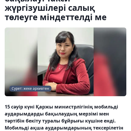
жүргізушілері салық
төлеуге міндеттелді ме
Сурет: жеке архивтен
15 сәуір күні Қаржы министрлігінің мобильді
аударымдарды бақылаудың мерзімі мен
тәртібін бекіту туралы бұйрығы күшіне енді.
Мобильді ақша аударымдарының тексерілетін