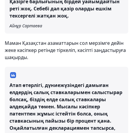
Қазірге барлығының бірдей уайымдайтын
реті жоқ. Себебі дәл қазір оларды ешкім
тексергелі жатқан жоқ.
Айнұр Сартаева
Маман Қазақстан азаматтарын сол мерзімге дейін
жеке кәсіпкер ретінде тіркеліп, кәсіпті заңдастыруға
шақырды.
Атап өтерлігі, дүниежүзіндегі дамыған
елдердің салық ставкаларымен салыстырар
болсақ, біздің елде салық ставкалары
әлдеқайда төмен. Мысалы кәсіпкер
патентпен жұмыс істейтін болса, оның
ставкасының пайызы бір процент қана.
Оңайлатылған декларациямен тапсырса,