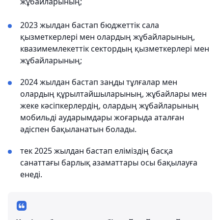
жұбайларының;
2023 жылдан бастап бюджеттік сала
қызметкерлері мен олардың жұбайларының,
квазимемлекеттік сектордың қызметкерлері мен
жұбайларының;
2024 жылдан бастап заңды тұлғалар мен
олардың құрылтайшыларының, жұбайлары мен
жеке кәсіпкерлердің, олардың жұбайларының
мобильді аударымдары жоғарыда аталған
әдіспен бақыланатын болады.
тек 2025 жылдан бастап еліміздің басқа
санаттағы барлық азаматтары осы бақылауға
енеді.