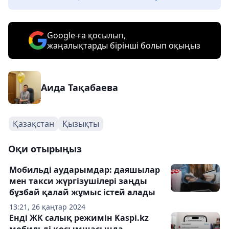
Google-ға қосылып,
жаңалықтарды бірінші болып оқыңыз
Аида Тақабаева
Қазақстан
Қызықты
Оқи отырыңыз
Мобильді аударымдар: даяшылар
мен такси жүргізушілері заңды
бұзбай қалай жұмыс істей алады
13:21, 26 қаңтар 2024
Енді ЖК салық режимін Kaspi.kz
мобильді қосымшасында