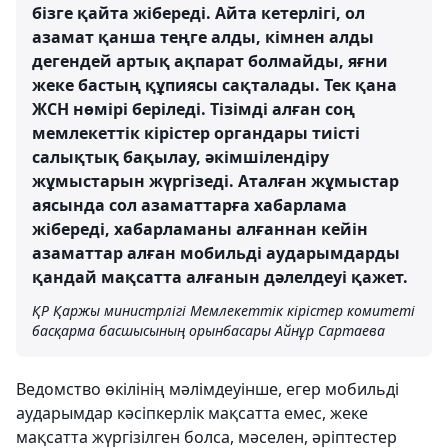
бізге қайта жібереді. Айта кетерлігі, ол
азамат қанша теңге алды, кімнен алды
дегендей артық ақпарат болмайды, яғни
жеке бастың құпиясы сақталады. Тек қана
ЖСН нөмірі беріледі. Тізімді алған соң
мемлекеттік кірістер органдары тиісті
салықтық бақылау, әкімшілендіру
жұмыстарын жүргізеді. Аталған жұмыстар
аясында сол азаматтарға хабарлама
жібереді, хабарламаны алғаннан кейін
азаматтар алған мобильді аударымдарды
қандай мақсатта алғанын дәлелдеуі қажет.
ҚР Қаржы министрлігі Мемлекеттік кірістер комитеті
басқарма басшысының орынбасары Айнұр Сартаева
Ведомство өкілінің мәлімдеуінше, егер мобильді
аударымдар кәсіпкерлік мақсатта емес, жеке
мақсатта жүргізілген болса, мәселен, әріптестер