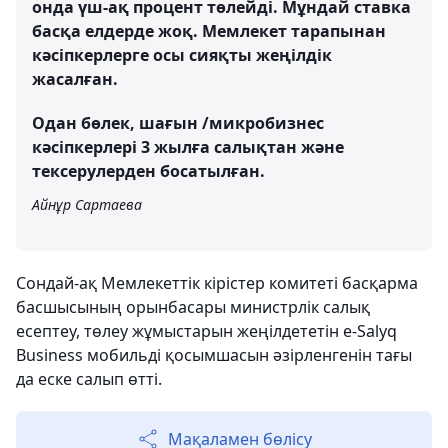
онда үш-ақ процент төлейді. Мұндай ставка
басқа елдерде жоқ. Мемлекет тарапынан
кәсіпкерлерге осы сияқты жеңілдік
жасалған.
Одан бөлек, шағын /микробизнес
кәсіпкерлері 3 жылға салықтан және
тексерулерден босатылған.
Айнұр Сартаева
Сондай-ақ Мемлекеттік кірістер комитеті басқарма
басшысының орынбасары министрлік салық
есептеу, төлеу жұмыстарын жеңілдететін e-Salyq
Business мобильді қосымшасын әзірленгенін тағы
да еске салып өтті.
Мақаламен бөлісу