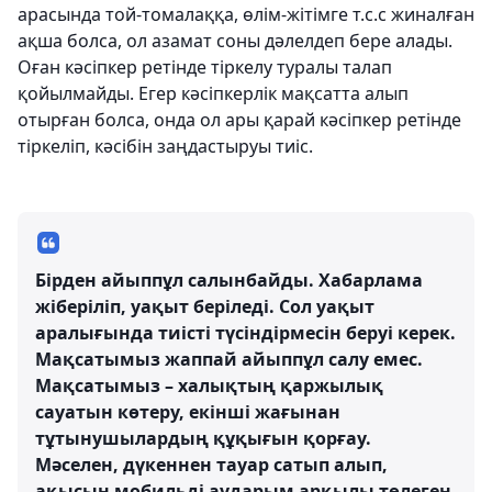
арасында той-томалаққа, өлім-жітімге т.с.с жиналған
ақша болса, ол азамат соны дәлелдеп бере алады.
Оған кәсіпкер ретінде тіркелу туралы талап
қойылмайды. Егер кәсіпкерлік мақсатта алып
отырған болса, онда ол ары қарай кәсіпкер ретінде
тіркеліп, кәсібін заңдастыруы тиіс.
Бірден айыппұл салынбайды. Хабарлама
жіберіліп, уақыт беріледі. Сол уақыт
аралығында тиісті түсіндірмесін беруі керек.
Мақсатымыз жаппай айыппұл салу емес.
Мақсатымыз – халықтың қаржылық
сауатын көтеру, екінші жағынан
тұтынушылардың құқығын қорғау.
Мәселен, дүкеннен тауар сатып алып,
ақысын мобильді аударым арқылы төлеген