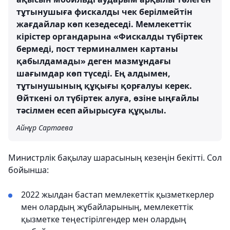
тұтынушыға фискалды чек берілмейтін
жағдайлар көп кезедеседі. Мемлекеттік
кірістер органдарына «Фискалды түбіртек
бермеді, пост терминалмен картаны
қабылдамады» деген мазмұндағы
шағымдар көп түседі. Ең алдымен,
тұтынушының құқығы қорғалуы керек.
Өйткені ол түбіртек алуға, өзіне ыңғайлы
тәсілмен есеп айырысуға құқылы.
Айнұр Сартаева
Министрлік бақылау шарасының кезеңін бекітті. Сол
бойынша:
2022 жылдан бастап мемлекеттік қызметкерлер
мен олардың жұбайларының, мемлекеттік
қызметке теңестірілгендер мен олардың