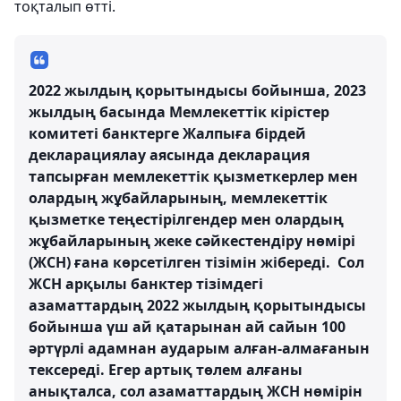
тоқталып өтті.
2022 жылдың қорытындысы бойынша, 2023
жылдың басында Мемлекеттік кірістер
комитеті банктерге Жалпыға бірдей
декларациялау аясында декларация
тапсырған мемлекеттік қызметкерлер мен
олардың жұбайларының, мемлекеттік
қызметке теңестірілгендер мен олардың
жұбайларының жеке сәйкестендіру нөмірі
(ЖСН) ғана көрсетілген тізімін жібереді. Сол
ЖСН арқылы банктер тізімдегі
азаматтардың 2022 жылдың қорытындысы
бойынша үш ай қатарынан ай сайын 100
әртүрлі адамнан аударым алған-алмағанын
тексереді. Егер артық төлем алғаны
анықталса, сол азаматтардың ЖСН нөмірін