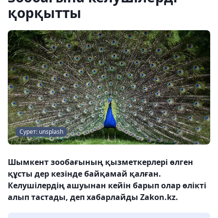
қорқытты
Сурет: unsplash
Шымкент зообағының қызметкерлері өлген
құсты дер кезінде байқамай қалған.
Келушілердің ашуынан кейін барып олар өлікті
алып тастады, деп хабарлайды Zakon.kz.