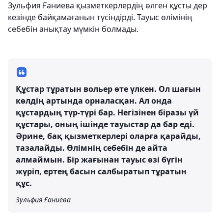
Зульфия Ғаниева қызметкерлердің өлген құсты дер
кезінде байқамағанын түсіндірді. Тауыс өлімінің
себебін анықтау мүмкін болмады.
Құстар тұратын вольер өте үлкен. Ол шағын
көлдің артында орналасқан. Ал онда
құстардың түр-түрі бар. Негізінен біразы үй
құстары, оның ішінде тауыстар да бар еді.
Әрине, бақ қызметкерлері оларға қарайды,
тазалайды. Өлімнің себебін де айта
алмаймын. Бір жағынан тауыс өзі бүгін
жүріп, ертең басын салбыратып тұратын
құс.
Зульфия Ғаниева