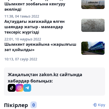
Шымкент зообағына кенгуру
әкелінді
11:38, 04 тамыз 2022
Ақтаудағы жағажайда өлген
шаяндар жатыр - мамандар
тексеріс жүргізді
22:01, 10 наурыз 2022
Шымкент әуежайына «жарылғыш
зат қойылды»
10:13, 07 сәуір 2022
Жаңалықтан zakon.kz сайтында
хабардар болыңыз:
Пікірлер
0
Кіру