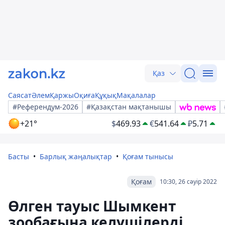
Қаз
Саясат
Әлем
Қаржы
Оқиға
Құқық
Мақалалар
#Референдум-2026
#Қазақстан мақтанышы
+21°
$
469.93
€
541.64
₽
5.71
Басты
Барлық жаңалықтар
Қоғам тынысы
Қоғам
10:30, 26 сәуір 2022
Өлген тауыс Шымкент
зообағына келушілерді