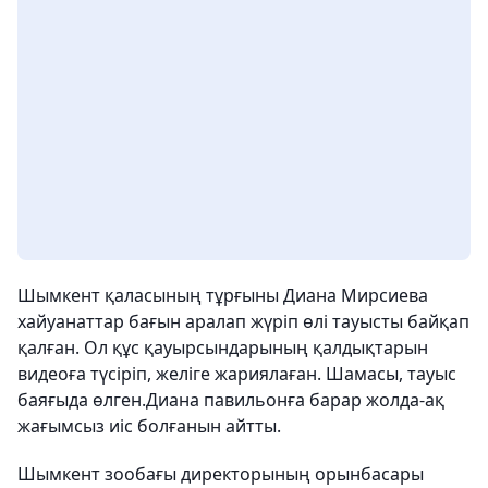
Шымкент қаласының тұрғыны Диана Мирсиева
хайуанаттар бағын аралап жүріп өлі тауысты байқап
қалған. Ол құс қауырсындарының қалдықтарын
видеоға түсіріп, желіге жариялаған. Шамасы, тауыс
баяғыда өлген.Диана павильонға барар жолда-ақ
жағымсыз иіс болғанын айтты.
Шымкент зообағы директорының орынбасары