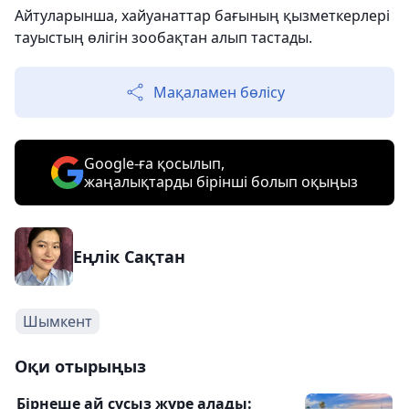
Айтуларынша, хайуанаттар бағының қызметкерлері
тауыстың өлігін зообақтан алып тастады.
Мақаламен бөлісу
Google-ға қосылып,
жаңалықтарды бірінші болып оқыңыз
Еңлік Сақтан
Шымкент
Оқи отырыңыз
Бірнеше ай сусыз жүре алады: