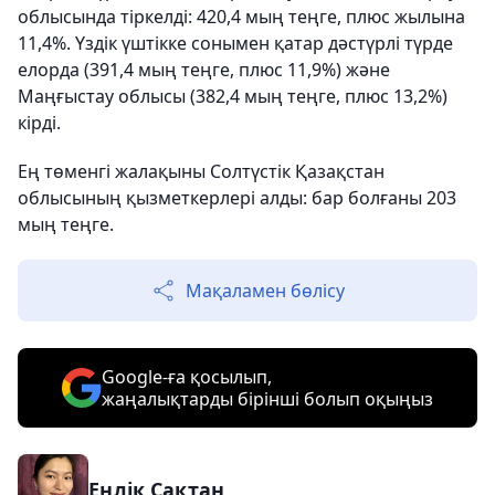
облысында тіркелді: 420,4 мың теңге, плюс жылына
11,4%. Үздік үштікке сонымен қатар дәстүрлі түрде
елорда (391,4 мың теңге, плюс 11,9%) және
Маңғыстау облысы (382,4 мың теңге, плюс 13,2%)
кірді.
Ең төменгі жалақыны Солтүстік Қазақстан
облысының қызметкерлері алды: бар болғаны 203
мың теңге.
Мақаламен бөлісу
Google-ға қосылып,
жаңалықтарды бірінші болып оқыңыз
Еңлік Сақтан