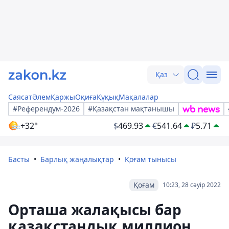
Қаз
Саясат
Әлем
Қаржы
Оқиға
Құқық
Мақалалар
#Референдум-2026
#Қазақстан мақтанышы
+32°
$
469.93
€
541.64
₽
5.71
Басты
Барлық жаңалықтар
Қоғам тынысы
Қоғам
10:23, 28 сәуір 2022
Орташа жалақысы бар
қазақстандық миллион