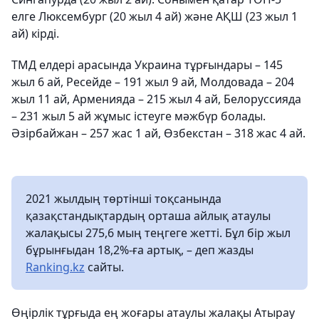
елге Люксембург (20 жыл 4 ай) және АҚШ (23 жыл 1
ай) кірді.
ТМД елдері арасында Украина тұрғындары – 145
жыл 6 ай, Ресейде – 191 жыл 9 ай, Молдовада – 204
жыл 11 ай, Арменияда – 215 жыл 4 ай, Белоруссияда
– 231 жыл 5 ай жұмыс істеуге мәжбүр болады.
Әзірбайжан – 257 жас 1 ай, Өзбекстан – 318 жас 4 ай.
2021 жылдың төртінші тоқсанында
қазақстандықтардың орташа айлық атаулы
жалақысы 275,6 мың теңгеге жетті. Бұл бір жыл
бұрынғыдан 18,2%-ға артық, – деп жазды
Ranking.kz
сайты.
Өңірлік тұрғыда ең жоғары атаулы жалақы Атырау