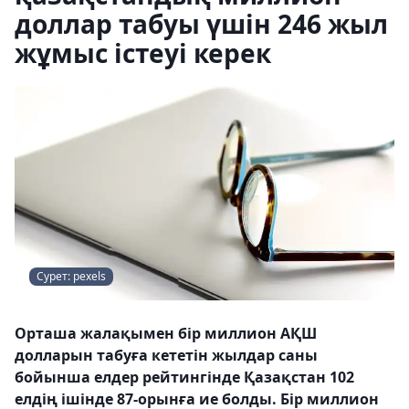
доллар табуы үшін 246 жыл
жұмыс істеуі керек
Сурет: pexels
Орташа жалақымен бір миллион АҚШ
долларын табуға кететін жылдар саны
бойынша елдер рейтингінде Қазақстан 102
елдің ішінде 87-орынға ие болды. Бір миллион