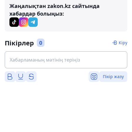
Жаңалықтан zakon.kz сайтында
хабардар болыңыз:
Пікірлер
0
Кіру
Пікір жазу