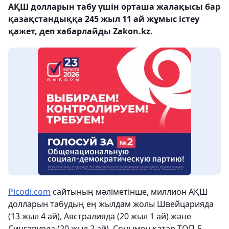
АҚШ долларын табу үшін орташа жалақысы бар
қазақстандыққа 245 жыл 11 ай жұмыс істеу
қажет, деп хабарлайды Zakon.kz.
Picodi.com
сайтының мәліметінше, миллион АҚШ
долларын табудың ең жылдам жолы Швейцарияда
(13 жыл 4 ай), Австралияда (20 жыл 1 ай) және
Сингапурда (20 жыл 2 ай). Сонымен қатар ТОП-5