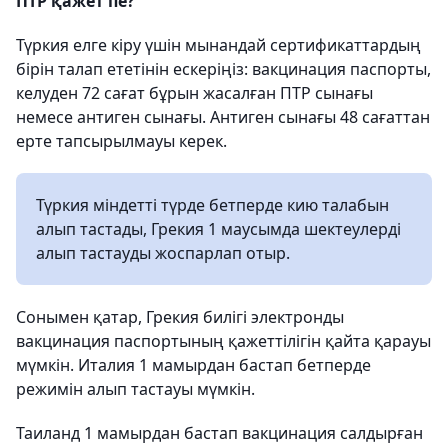
ПТР қажет пе?
Түркия елге кіру үшін мынандай сертификаттардың
бірін талап ететінін ескеріңіз: вакцинация паспорты,
келуден 72 сағат бұрын жасалған ПТР сынағы
немесе антиген сынағы. Антиген сынағы 48 сағаттан
ерте тапсырылмауы керек.
Түркия міндетті түрде бетперде кию талабын
алып тастады, Грекия 1 маусымда шектеулерді
алып тастауды жоспарлап отыр.
Сонымен қатар, Грекия билігі электронды
вакцинация паспортының қажеттілігін қайта қарауы
мүмкін. Италия 1 мамырдан бастап бетперде
режимін алып тастауы мүмкін.
Таиланд 1 мамырдан бастап вакцинация салдырған