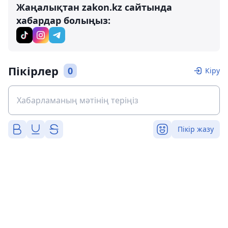
Жаңалықтан zakon.kz сайтында
хабардар болыңыз:
Пікірлер
0
Кіру
Пікір жазу