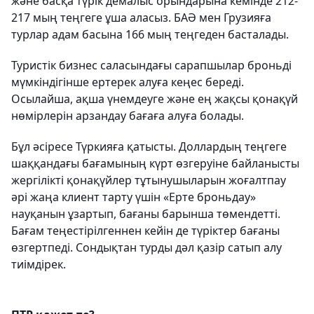
және басқа түрік демалыс орындарына кемінде 212-
217 мың теңгеге ұша аласыз. БАӘ мен Грузияға
турлар адам басына 166 мың теңгеден басталады.
Туристік бизнес саласындағы сарапшылар броньді
мүмкіндігінше ертерек алуға кеңес береді.
Осылайша, ақша үнемдеуге және ең жақсы қонақүй
нөмірлерін арзандау бағаға алуға болады.
Бұл әсіресе Түркияға қатысты. Доллардың теңгеге
шаққандағы бағамының күрт өзгеруіне байланысты
жергілікті қонақүйлер тұтынушыларын жоғалтпау
әрі жаңа клиент тарту үшін «Ерте броньдау»
науқанын ұзартып, бағаны барынша төмендетті.
Бағам теңестірілгеннен кейін де түріктер бағаны
өзгертпеді. Сондықтан турды дәл қазір сатып алу
тиімдірек.