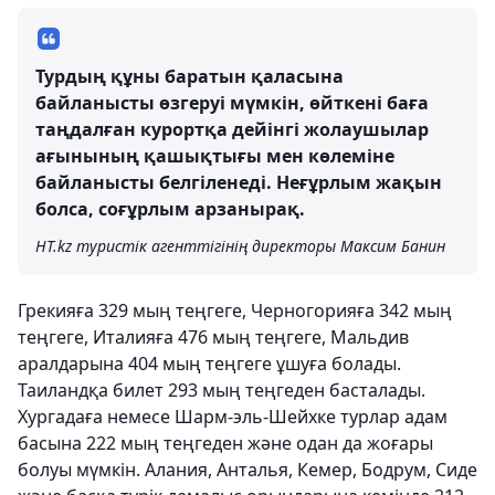
Турдың құны баратын қаласына
байланысты өзгеруі мүмкін, өйткені баға
таңдалған курортқа дейінгі жолаушылар
ағынының қашықтығы мен көлеміне
байланысты белгіленеді. Неғұрлым жақын
болса, соғұрлым арзанырақ.
HT.kz туристік агенттігінің директоры Максим Банин
Грекияға 329 мың теңгеге, Черногорияға 342 мың
теңгеге, Италияға 476 мың теңгеге, Мальдив
аралдарына 404 мың теңгеге ұшуға болады.
Таиландқа билет 293 мың теңгеден басталады.
Хургадаға немесе Шарм-эль-Шейхке турлар адам
басына 222 мың теңгеден және одан да жоғары
болуы мүмкін. Алания, Анталья, Кемер, Бодрум, Сиде