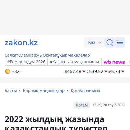
Қаз
Саясат
Әлем
Қаржы
Оқиға
Құқық
Мақалалар
#Референдум-2026
#Қазақстан мақтанышы
+32°
$
467.48
€
539.52
₽
5.73
Басты
Барлық жаңалықтар
Қоғам тынысы
Қоғам
13:29, 28 сәуір 2022
2022 жылдың жазында
қазақстандық туристер