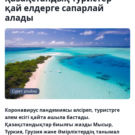
қай елдерге сапарлай
алады
Сурет: pixabay
Коронавирус пандемиясы әлсіреп, туристрге
әлем есігі қайта ашыла бастады.
Қазақстандықтар биылғы жазды Мысыр,
Түркия, Грузия және Әмірліктердің танымал