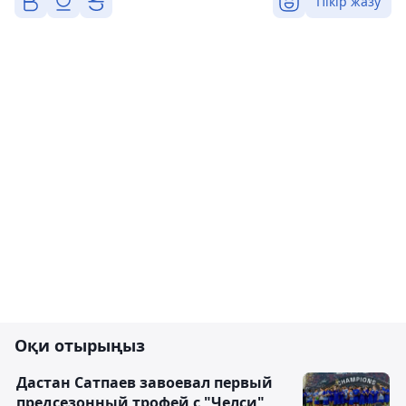
Пікір жазу
Оқи отырыңыз
Дастан Сатпаев завоевал первый
предсезонный трофей с "Челси"