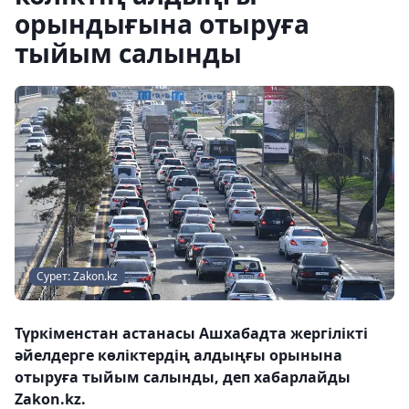
орындығына отыруға
тыйым салынды
Сурет: Zakon.kz
Түркіменстан астанасы Ашхабадта жергілікті
әйелдерге көліктердің алдыңғы орынына
отыруға тыйым салынды, деп хабарлайды
Zakon.kz.