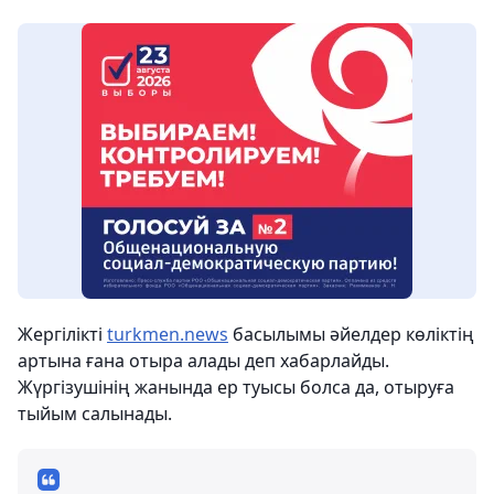
Жергілікті
turkmen.news
басылымы әйелдер көліктің
артына ғана отыра алады деп хабарлайды.
Жүргізушінің жанында ер туысы болса да, отыруға
тыйым салынады.