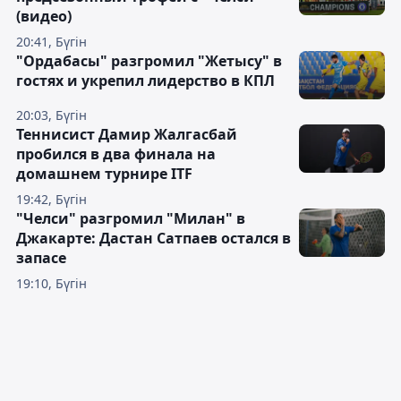
(видео)
20:41, Бүгін
"Ордабасы" разгромил "Жетысу" в
гостях и укрепил лидерство в КПЛ
20:03, Бүгін
Теннисист Дамир Жалгасбай
пробился в два финала на
домашнем турнире ITF
19:42, Бүгін
"Челси" разгромил "Милан" в
Джакарте: Дастан Сатпаев остался в
запасе
19:10, Бүгін