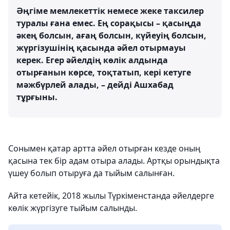
Әңгіме мемлекеттік немесе жеке таксилер
туралы ғана емес. Ең сорақысы – қасыңда
әкең болсын, ағаң болсын, күйеуің болсын,
жүргізушінің қасында әйел отырмауы
керек. Егер әйелдің көлік алдында
отырғанын көрсе, тоқтатып, кері кетуге
мәжбүрлей алады, – дейді Ашхабад
тұрғыны.
Сонымен қатар артта әйел отырған кезде оның
қасына тек бір адам отыра алады. Артқы орындықта
үшеу болып отыруға да тыйым салынған.
Айта кетейік, 2018 жылы Түркіменстанда әйелдерге
көлік жүргізуге тыйым салынды.