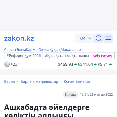
Қаз
Саясат
Әлем
Қаржы
Оқиға
Құқық
Мақалалар
#Референдум-2026
#Қазақстан мақтанышы
+23°
$
469.93
€
541.64
₽
5.71
Басты
Барлық жаңалықтар
Қоғам тынысы
Қоғам
15:51, 02 мамыр 2022
Ашхабадта әйелдерге
көліктің алдыңғы