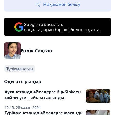
Мақаламен бөлісу
Google-ға қосылып,
жаңалықтарды бірінші болып оқыңыз
Еңлік Сақтан
Түрікменстан
Оқи отырыңыз
Ауғанстанда әйелдерге бір-бірімен
сөйлесуге тыйым салынды
10:15, 28 қазан 2024
Түрікменстанда әйелдерге жасанды