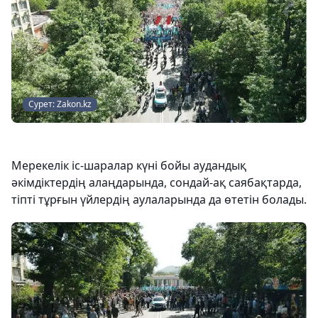
Сурет: Zakon.kz
Мерекелік іс-шаралар күні бойы аудандық
әкімдіктердің алаңдарында, сондай-ақ саябақтарда,
тіпті тұрғын үйлердің аулаларында да өтетін болады.