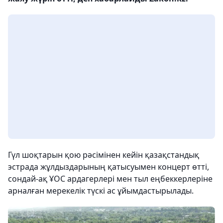
Гүл шоқтарын қою рәсімінен кейін қазақстандық
эстрада жұлдыздарының қатысуымен концерт өтті,
сондай-ақ ҰОС ардагерлері мен тыл еңбеккерлеріне
арналған мерекелік түскі ас ұйымдастырылады.