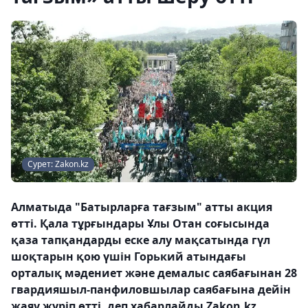
Сурет: Zakon.kz
Алматыда "Батырларға тағзым" атты акция
өтті. Қала тұрғындары Ұлы Отан соғысында
қаза тапқандарды еске алу мақсатында гүл
шоқтарын қою үшін Горький атындағы
орталық мәдениет және демалыс саябағынан 28
гвардияшыл-панфиловшылар саябағына дейін
жаяу жүріп өтті, деп хабарлайды Zakon.kz.