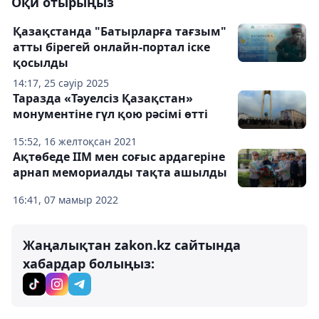
Оқи отырыңыз
Қазақстанда "Батырларға тағзым"
атты бірегей онлайн-портал іске
қосылды
14:17, 25 сәуір 2025
Таразда «Тәуелсіз Қазақстан»
монументіне гүл қою рәсімі өтті
15:52, 16 желтоқсан 2021
Ақтөбеде ІІМ мен соғыс ардагеріне
арнап мемориалды тақта ашылды
16:41, 07 мамыр 2022
Жаңалықтан zakon.kz сайтында
хабардар болыңыз: