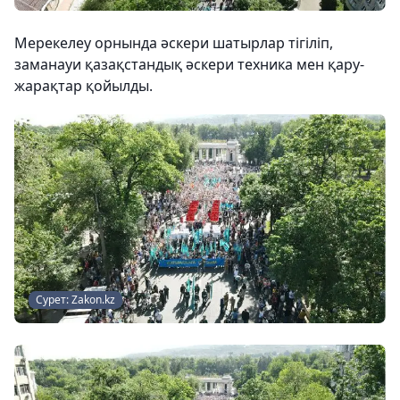
Мерекелеу орнында әскери шатырлар тігіліп,
заманауи қазақстандық әскери техника мен қару-
жарақтар қойылды.
Сурет: Zakon.kz