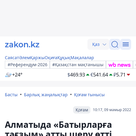
Қаз
Саясат
Әлем
Қаржы
Оқиға
Құқық
Мақалалар
#Референдум-2026
#Қазақстан мақтанышы
+24°
$
469.93
€
541.64
₽
5.71
Басты
Барлық жаңалықтар
Қоғам тынысы
Қоғам
10:17, 09 мамыр 2022
Алматыда «Батырларға
тағзым» атты шеру өтті