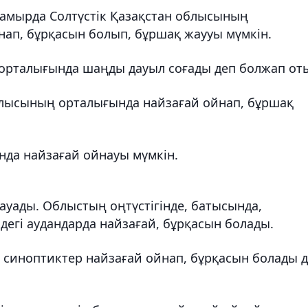
мамырда Солтүстік Қазақстан облысының
нап, бұрқасын болып, бұршақ жаууы мүмкін.
рталығында шаңды дауыл соғады деп болжап от
​облысының орталығында найзағай ойнап, бұршақ
да найзағай ойнауы мүмкін.
уады. Облыстың оңтүстігінде, батысында,
індегі аудандарда найзағай, бұрқасын болады.
 синоптиктер найзағай ойнап, бұрқасын болады 