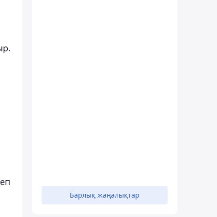
ыр.
деп
Барлық жаңалықтар