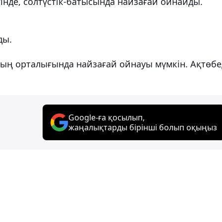
інде, солтүстік-батысында найзағай ойнайды.
ды.
ның орталығында найзағай ойнауы мүмкін. Ақтөбе
Google-ға қосылып,
жаңалықтарды бірінші болып оқыңыз