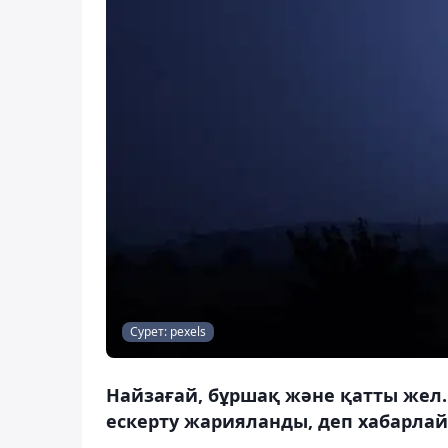
Сурет: pexels
Найзағай, бұршақ және қатты жел
ескерту жарияланды, деп хабарлай