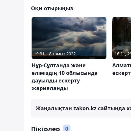
Оқи отырыңыз
19:31, 18 тамыз 2022
16:11, 
Нұр-Сұлтанда және
Алмат
еліміздің 10 облысында
ескер
дауылды ескерту
жарияланды
Жаңалықтан zakon.kz сайтында х
Пікірлер
0