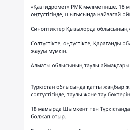
«Қазгидромет» РМК мәліметінше, 18 
оңтүстігінде, шығысында найзағай ой
Синоптиктер Қызылорда облысының о
Солтүстікте, оңтүстікте, Қарағанды ​
жаууы мүмкін.
Алматы облысының таулы аймақтарын
Түркістан облысында қатты жаңбыр жа
солтүстігінде, таулы және тау бөктер
18 мамырда Шымкент пен Түркістанда
болжап отыр.