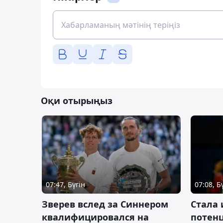
Оқи отырыңыз
07:47, Бүгін
07:08, Б
Зверев вслед за Синнером
Cтала 
квалифицировался на
потен