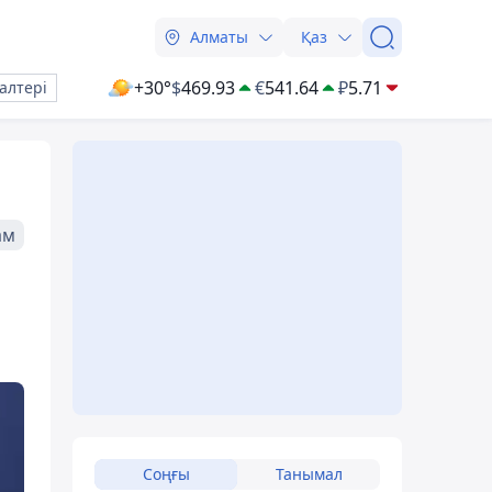
Алматы
Қаз
+30°
$
469.93
€
541.64
₽
5.71
алтері
ам
Соңғы
Танымал