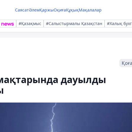
Саясат
Әлем
Қаржы
Оқиға
Құқық
Мақалалар
#Қазақмыс
#Салыстырмалы Қазақстан
#Халық бухг
Қоғ
ймақтарында дауылды
ы