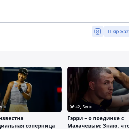
Пікір жаз
үгін
06:42, Бүгін
известна
Гэрри – о поединке с
циальная соперница
Махачевым: Знаю, что