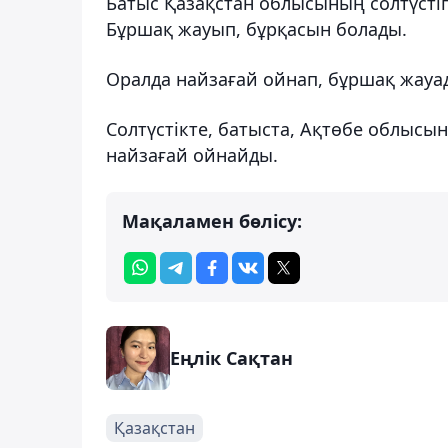
Батыс Қазақстан облысының солтүстіг
Бұршақ жауып, бұрқасын болады.
Оралда найзағай ойнап, бұршақ жауа
Солтүстікте, батыста, Ақтөбе облысы
найзағай ойнайды.
Мақаламен бөлісу:
Еңлік Сақтан
Қазақстан