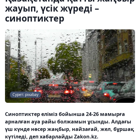
жауып, үсік жүреді –
синоптиктер
Сурет: pixabay
Синоптиктер еліміз бойынша 24-26 мамырға
арналған ауа райы болжамын ұсынды. Алдағы
үш күнде нөсер жаңбыр, найзағай, жел, бұршақ
күтіледі, деп хабарлайды Zakon.kz.