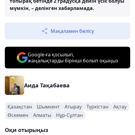
топырақ бетінде 2 градусқа дейін үсік болуы
мүмкін, – делінген хабарламада.
Мақаламен бөлісу
Google-ға қосылып,
жаңалықтарды бірінші болып оқыңыз
Аида Тақабаева
Қазақстан
Шымкент
Атырау
Түркістан
Ақтау
Өскемен
Алматы
Нұр-Сұлтан
Оқи отырыңыз