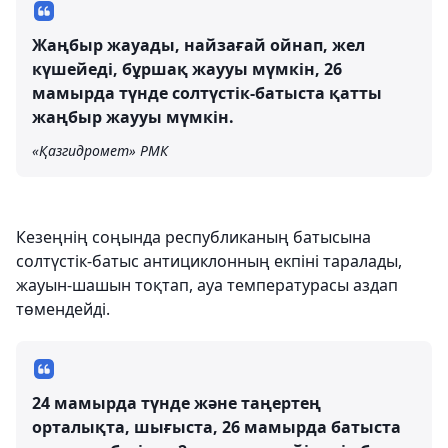
Жаңбыр жауады, найзағай ойнап, жел
күшейеді, бұршақ жаууы мүмкін, 26
мамырда түнде солтүстік-батыста қатты
жаңбыр жаууы мүмкін.
«Қазгидромет» РМК
Кезеңнің соңында республиканың батысына
солтүстік-батыс антициклонның екпіні таралады,
жауын-шашын тоқтап, ауа температурасы аздап
төмендейді.
24 мамырда түнде және таңертең
орталықта, шығыста, 26 мамырда батыста