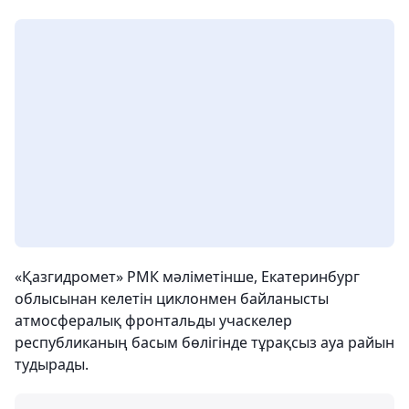
«Қазгидромет» РМК мәліметінше, Екатеринбург
облысынан келетін циклонмен байланысты
атмосфералық фронтальды учаскелер
республиканың басым бөлігінде тұрақсыз ауа райын
тудырады.