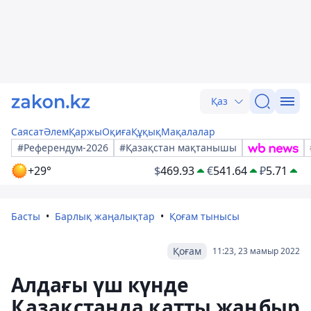
Қаз
Саясат
Әлем
Қаржы
Оқиға
Құқық
Мақалалар
#Референдум-2026
#Қазақстан мақтанышы
+29°
$
469.93
€
541.64
₽
5.71
Басты
Барлық жаңалықтар
Қоғам тынысы
Қоғам
11:23, 23 мамыр 2022
Алдағы үш күнде
Қазақстанда қатты жаңбыр