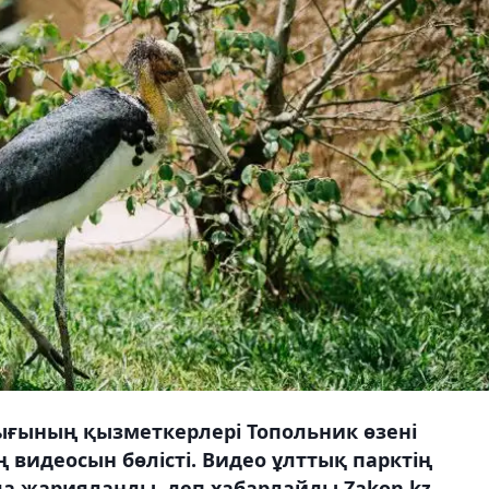
ығының қызметкерлері Топольник өзені
 видеосын бөлісті. Видео ұлттық парктің
да жарияланды, деп хабарлайды Zakon.kz.