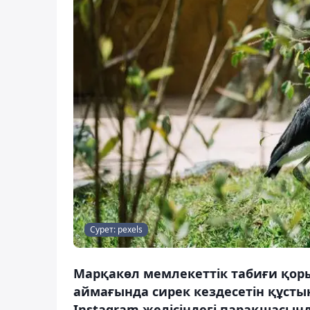
Сурет: pexels
Марқакөл мемлекеттік табиғи қор
аймағында сирек кездесетін құстың
Instagram желісіндегі парақшасын