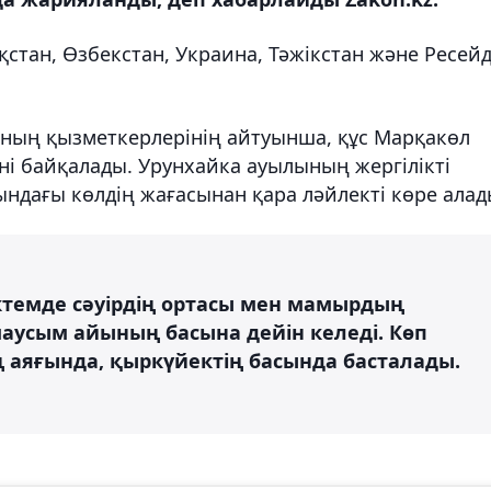
қстан, Өзбекстан, Украина, Тәжікстан және Ресейд
ның қызметкерлерінің айтуынша, құс Марқакөл
іні байқалады. Урунхайка ауылының жергілікті
ндағы көлдің жағасынан қара ләйлекті көре алад
ктемде сәуірдің ортасы мен мамырдың
 маусым айының басына дейін келеді. Көп
 аяғында, қыркүйектің басында басталады.