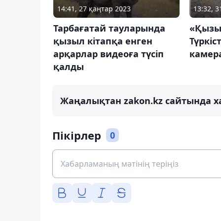
14:41, 27 қаңтар 2023
13:32, 
Тарбағатай тауларында
«Қызы
қызыл кітапқа енген
Түркіст
арқарлар видеоға түсіп
камера
қалды
Жаңалықтан zakon.kz сайтында х
Пікірлер
0