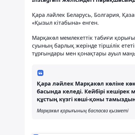
Қара ләйлек Беларусь, Болгария, Қаза
«Қызыл кітабына» енген.
Марқакөл мемлекеттік табиғи қорығы
суының барлық жерінде тіршілік етет
тұрғындары мен қонақтары ауыл маңы
Қара ләйлек Марқакөл көліне кө
басында келеді. Кейбірі кешірек
құстың күзгі көші-қоны тамыздың
Марқакөл қорығының баспасөз қызметі