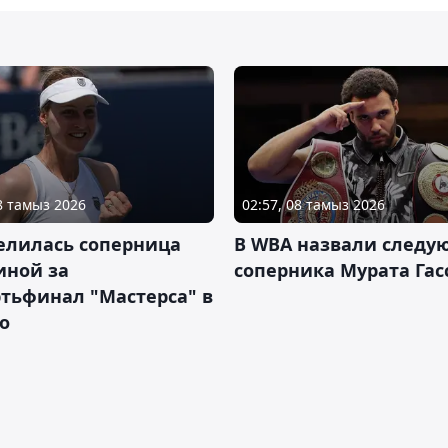
08 тамыз 2026
02:57, 08 тамыз 2026
елилась соперница
В WBA назвали следу
иной за
соперника Мурата Гас
тьфинал "Мастерса" в
о