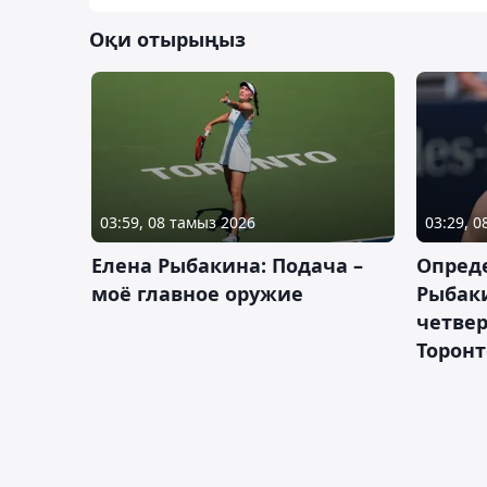
Оқи отырыңыз
03:59, 08 тамыз 2026
03:29, 
Елена Рыбакина: Подача –
Опред
моё главное оружие
Рыбак
четвер
Торонт