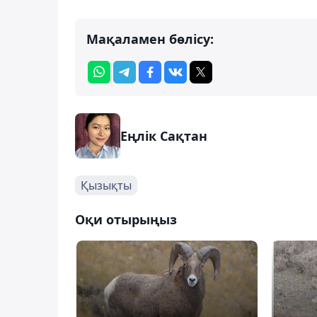
Мақаламен бөлісу:
Еңлік Сақтан
Қызықты
Оқи отырыңыз