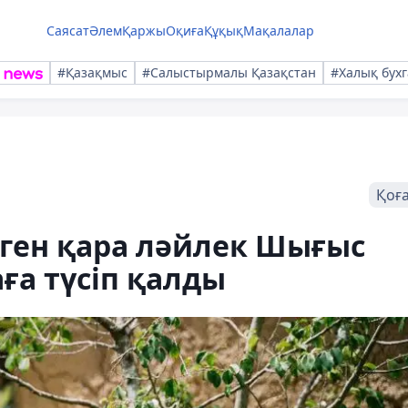
Саясат
Әлем
Қаржы
Оқиға
Құқық
Мақалалар
#Қазақмыс
#Салыстырмалы Қазақстан
#Халық бухг
Қоғ
нген қара ләйлек Шығыс
ға түсіп қалды