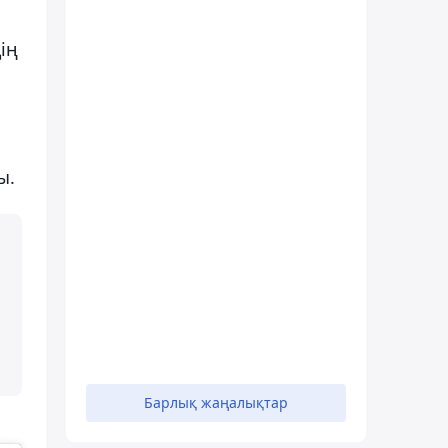
ің
ы.
Барлық жаңалықтар