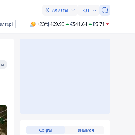
Алматы
Қаз
+23°
$
469.93
€
541.64
₽
5.71
алтері
ам
Соңғы
Танымал