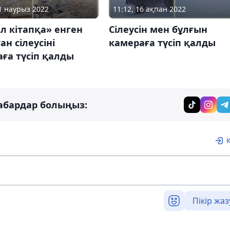
31 наурыз 2022
11:12, 16 ақпан 2022
л кітапқа» енген
Сілеусін мен бұлғын
ан сілеусіні
камераға түсіп қалды
ға түсіп қалды
абардар болыңыз:
Пікір жаз