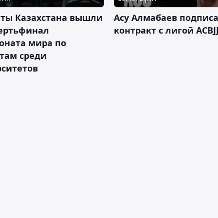
нты Казахстана вышли
Асу Алмабаев подпис
вертьфинал
контракт с лигой ACBJ
оната мира по
там среди
рситетов