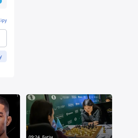
Кіру
у
09:24, Бүгін