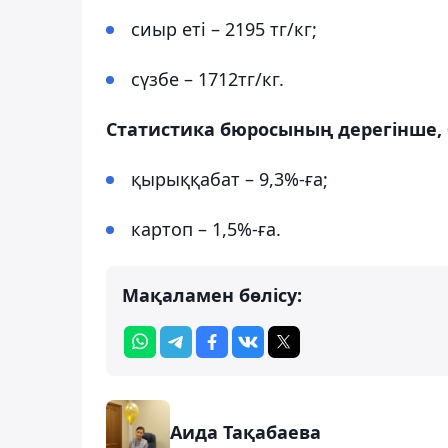
сиыр еті – 2195 тг/кг;
сүзбе – 1712тг/кг.
Статистика бюросының дерегінше, б
қырыққабат – 9,3%-ға;
картоп – 1,5%-ға.
Мақаламен бөлісу:
Аида Тақабаева