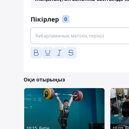
Пікірлер
0
Оқи отырыңыз
10:15, Бүгін
10:03, Б