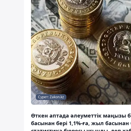
Сурет: Zakon.kz
Өткен аптада әлеуметтік маңызы ба
басынан бері 1,1%-ға, жыл басынан 
статистика бюросы ұсынды, деп ха