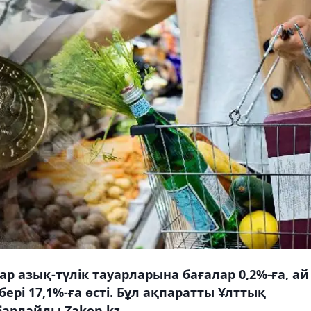
р азық-түлік тауарларына бағалар 0,2%-ға, ай
бері 17,1%-ға өсті. Бұл ақпаратты Ұлттық
барлайды Zakon.kz.