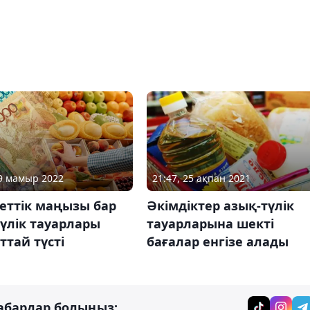
19 мамыр 2022
21:47, 25 ақпан 2021
еттік маңызы бар
Әкімдіктер азық-түлік
үлік тауарлары
тауарларына шекті
тай түсті
бағалар енгізе алады
абардар болыңыз: