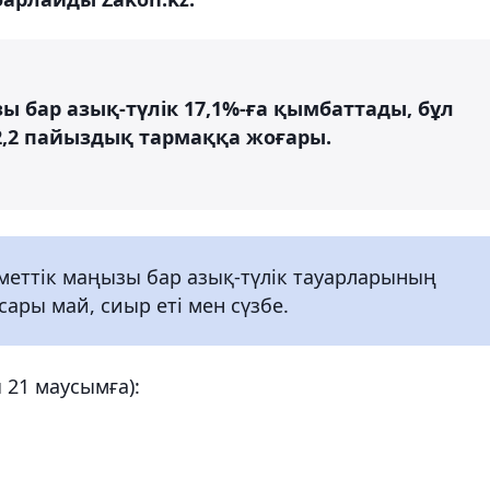
 бар азық-түлік 17,1%-ға қымбаттады, бұл
2,2 пайыздық тармаққа жоғары.
уметтік маңызы бар азық-түлік тауарларының
сары май, сиыр еті мен сүзбе.
 21 маусымға):