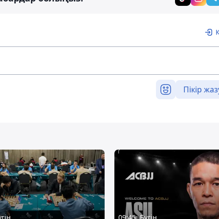
Пікір жаз
үгін
09:45, Бүгін