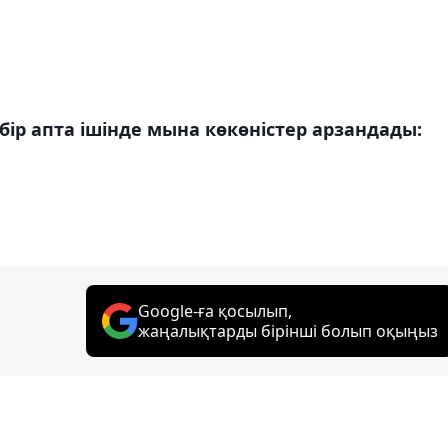
ір апта ішінде мына көкөністер арзандады:
Google-ға қосылып,
жаңалықтарды бірінші болып оқыңыз