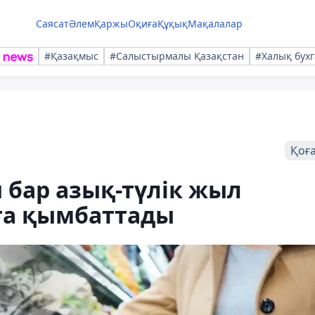
Саясат
Әлем
Қаржы
Оқиға
Құқық
Мақалалар
#Қазақмыс
#Салыстырмалы Қазақстан
#Халық бухг
Қоғ
 бар азық-түлік жыл
-ға қымбаттады