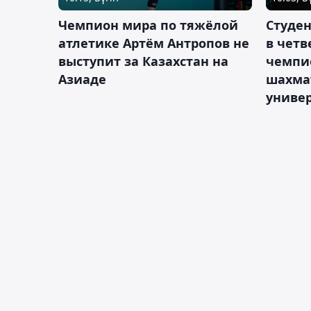
Чемпион мира по тяжёлой
Студе
атлетике Артём Антропов не
в чет
выступит за Казахстан на
чемпи
Азиаде
шахма
униве