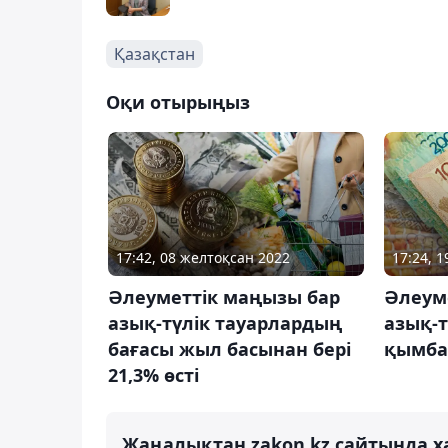
Қазақстан
Оқи отырыңыз
17:42, 08 желтоқсан 2022
17:24, 
Әлеуметтік маңызы бар
Әлеум
азық-түлік тауарлардың
азық-т
бағасы жыл басынан бері
қымбат
21,3% өсті
Жаңалықтан zakon.kz сайтында х