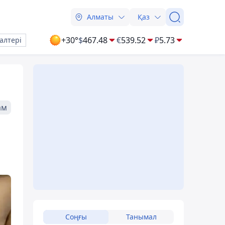
Алматы
Қаз
+30°
$
467.48
€
539.52
₽
5.73
алтері
ам
Соңғы
Танымал