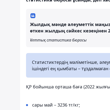
Жылдық мәнде әлеуметтік маңызы
өткен жылдың сәйкес кезеңінен 
Ұлттық статистика бюросы
Статистиктердің мәліметінше, әле
ішіндегі ең қымбаты – тұздалмаған 
ҚР бойынша орташа баға (2022 жылғы
сары май – 3236 тг/кг;