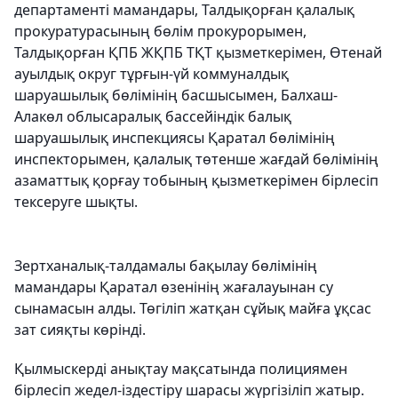
департаменті мамандары, Талдықорған қалалық
прокуратурасының бөлім прокурорымен,
Талдықорған ҚПБ ЖҚПБ ТҚТ қызметкерімен, Өтенай
ауылдық округ тұрғын-үй коммуналдық
шаруашылық бөлімінің басшысымен, Балхаш-
Алакөл облысаралық бассейіндік балық
шаруашылық инспекциясы Қаратал бөлімінің
инспекторымен, қалалық төтенше жағдай бөлімінің
азаматтық қорғау тобының қызметкерімен бірлесіп
тексеруге шықты.
Зертханалық-талдамалы бақылау бөлімінің
мамандары Қаратал өзенінің жағалауынан су
сынамасын алды. Төгіліп жатқан сұйық майға ұқсас
зат сияқты көрінді.
Қылмыскерді анықтау мақсатында полициямен
бірлесіп жедел-іздестіру шарасы жүргізіліп жатыр.