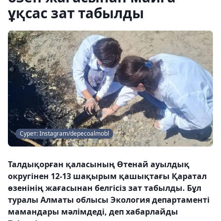
ұқсас зат табылды
Сурет: Instagram/depecoalmobl
Талдықорған қаласының Өтенай ауылдық
округінен 12-13 шақырым қашықтағы Қаратал
өзенінің жағасынан белгісіз зат табылды. Бұл
туралы Алматы облысы Экология департаменті
мамандары мәлімдеді, деп хабарлайды