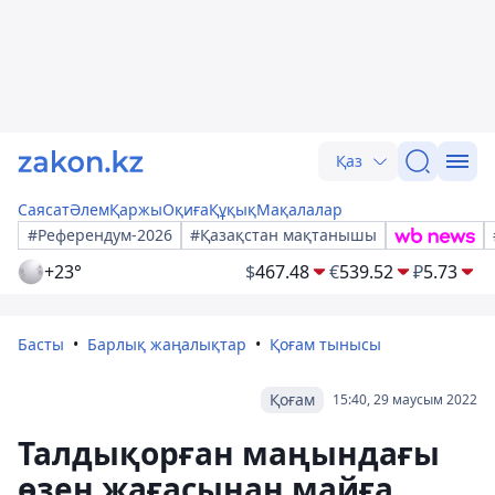
Қаз
Саясат
Әлем
Қаржы
Оқиға
Құқық
Мақалалар
#Референдум-2026
#Қазақстан мақтанышы
+23°
$
467.48
€
539.52
₽
5.73
Басты
Барлық жаңалықтар
Қоғам тынысы
Қоғам
15:40, 29 маусым 2022
Талдықорған маңындағы
өзен жағасынан майға