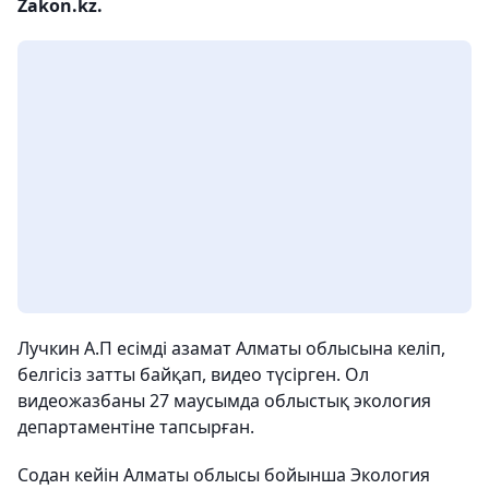
Zakon.kz.
Лучкин А.П есімді азамат Алматы облысына келіп,
белгісіз затты байқап, видео түсірген. Ол
видеожазбаны 27 маусымда облыстық экология
департаментіне тапсырған.
Содан кейін Алматы облысы бойынша Экология