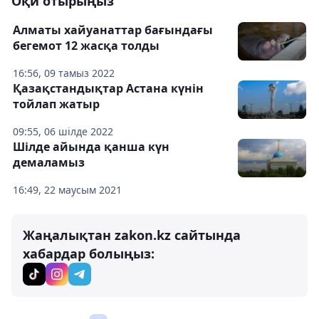
Оқи отырыңыз
Алматы хайуанаттар бағындағы
бегемот 12 жасқа толды
16:56, 09 тамыз 2022
Қазақстандықтар Астана күнін
тойлап жатыр
09:55, 06 шілде 2022
Шілде айында қанша күн
демаламыз
16:49, 22 маусым 2021
Жаңалықтан zakon.kz сайтында
хабардар болыңыз: