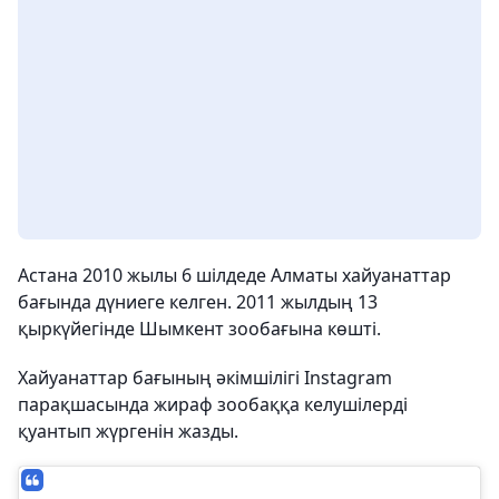
Астана 2010 жылы 6 шілдеде Алматы хайуанаттар
бағында дүниеге келген. 2011 жылдың 13
қыркүйегінде Шымкент зообағына көшті.
Хайуанаттар бағының әкімшілігі Instagram
парақшасында жираф зообаққа келушілерді
қуантып жүргенін жазды.