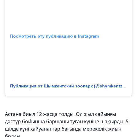
Посмотреть эту публикацию в Instagram
Публикация от Шымкентский зоопарк (@shymkentzoo)
Астана биыл 12 жасқа толды. Ол жыл сайынғы
дәстүр бойынша баршаны туған күніне шақырды. 5
шілде күні хайуанаттар бағында мерекелік жиын
болды.