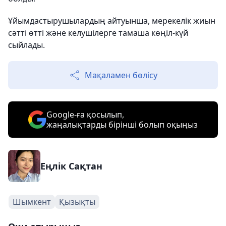
Ұйымдастырушылардың айтуынша, мерекелік жиын
сәтті өтті және келушілерге тамаша көңіл-күй
сыйлады.
Мақаламен бөлісу
Google-ға қосылып,
жаңалықтарды бірінші болып оқыңыз
Еңлік Сақтан
Шымкент
Қызықты