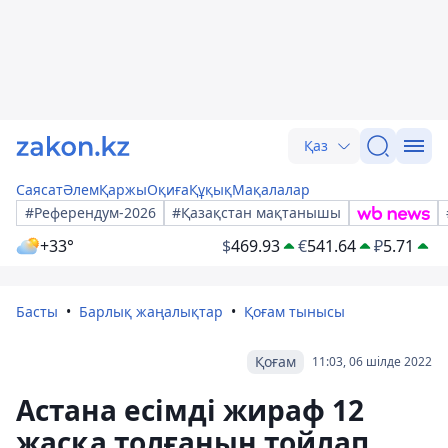
Қаз
Саясат
Әлем
Қаржы
Оқиға
Құқық
Мақалалар
#Референдум-2026
#Қазақстан мақтанышы
+33°
$
469.93
€
541.64
₽
5.71
Басты
Барлық жаңалықтар
Қоғам тынысы
Қоғам
11:03, 06 шілде 2022
Астана есімді жираф 12
жасқа толғанын тойлап