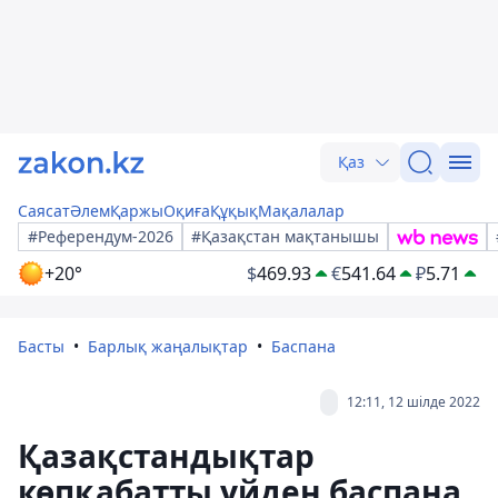
Қаз
Саясат
Әлем
Қаржы
Оқиға
Құқық
Мақалалар
#Референдум-2026
#Қазақстан мақтанышы
+20°
$
469.93
€
541.64
₽
5.71
Басты
Барлық жаңалықтар
Баспана
12:11, 12 шілде 2022
Қазақстандықтар
көпқабатты үйден баспана