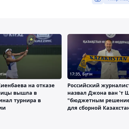
үгін
17:35, Бүгін
иенбаева на отказе
Российский журналис
ницы вышла в
назвал Джона ван ’т 
инал турнира в
"бюджетным решени
ии
для сборной Казахста