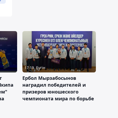
17:19, Бүгін
т
Ербол Мырзабосынов
Шкипа
наградил победителей и
ем"
призеров юношеского
на
чемпионата мира по борьбе