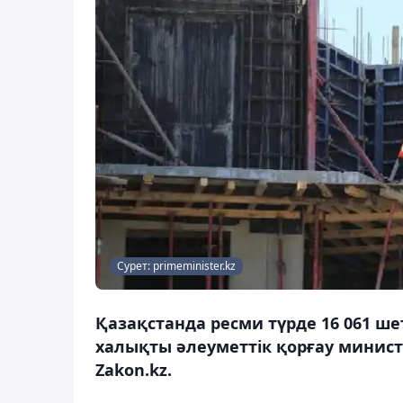
Сурет: primeminister.kz
Қазақстанда ресми түрде 16 061 ше
халықты әлеуметтік қорғау минист
Zakon.kz.