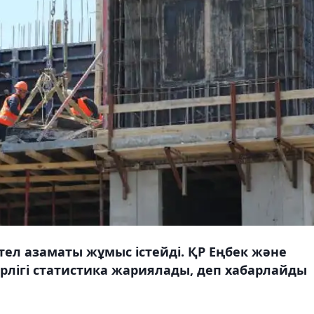
тел азаматы жұмыс істейді. ҚР Еңбек және
рлігі статистика жариялады, деп хабарлайды