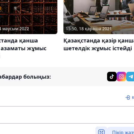
15:50, 18 қараша 2021
24 маусым 2022
Қазақстанда қазір қанш
станда қанша
шетелдік жұмыс істейді
 азаматы жұмыс
і
абардар болыңыз:
Пікір жаз