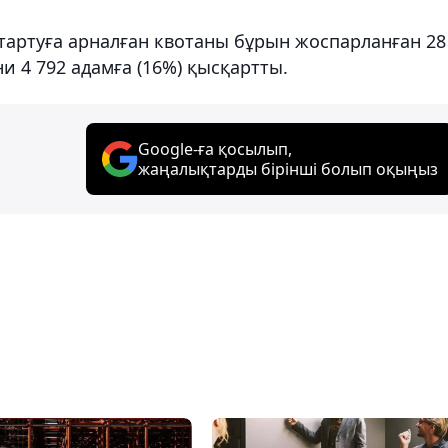
тартуға арналған квотаны бұрын жоспарланған 28
ғни 4 792 адамға (16%) қысқартты.
Google-ға қосылып,
жаңалықтарды бірінші болып оқыңыз