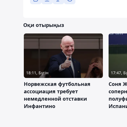
Оқи отырыңыз
18:11, Бүгін
17:47, Б
Норвежская футбольная
Соня Ж
ассоциация требует
сопер
немедленной отставки
полуф
Инфантино
Испан