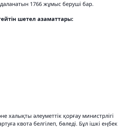
йдаланатын 1766 жұмыс беруші бар.
тейтін шетел азаматтары:
е халықты әлеуметтiк қорғау министрлiгi
туға квота белгiлеп, бөледi. Бұл ішкі еңбек