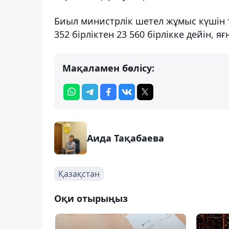
Биыл министрлік шетел жұмыс күшін 
352 бірліктен 23 560 бірлікке дейін, я
Мақаламен бөлісу:
Аида Тақабаева
Қазақстан
Оқи отырыңыз