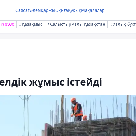
Саясат
Әлем
Қаржы
Оқиға
Құқық
Мақалалар
#Қазақмыс
#Салыстырмалы Қазақстан
#Халық бухг
елдік жұмыс істейді