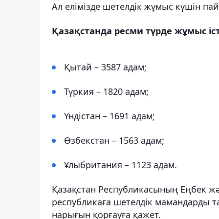
Ал елімізде шетелдік жұмыс күшін па
Қазақстанда ресми түрде жұмыс іс
Қытай – 3587 адам;
Түркия – 1820 адам;
Үндістан – 1691 адам;
Өзбекстан – 1563 адам;
Ұлыбритания – 1123 адам.
Қазақстан Республикасының Еңбек жән
республикаға шетелдiк мамандарды тар
нарығын қорғауға қажет.