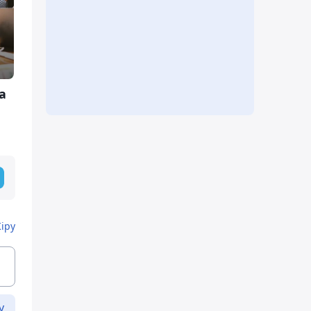
а
Кіру
у