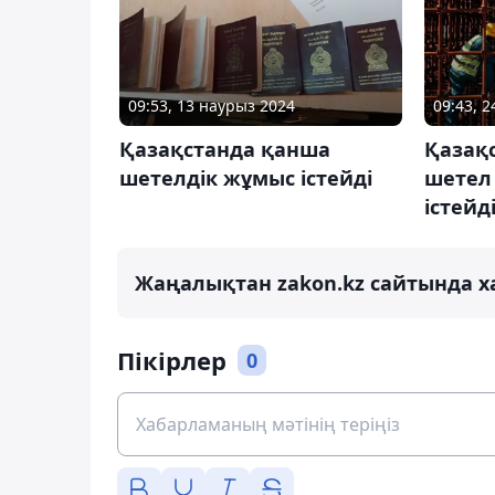
09:53, 13 наурыз 2024
09:43, 
Қазақстанда қанша
Қазақ
шетелдік жұмыс істейді
шетел
істейд
Жаңалықтан zakon.kz сайтында х
Пікірлер
0