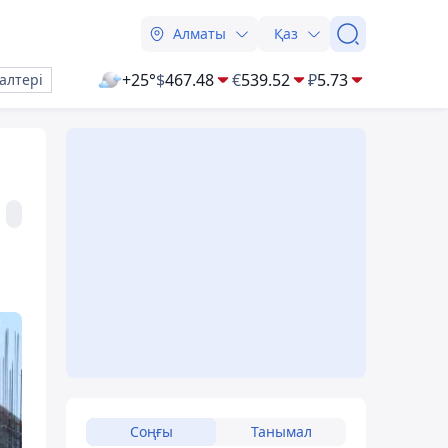
Алматы
Қаз
+25°
$
467.48
€
539.52
₽
5.73
алтері
Соңғы
Танымал