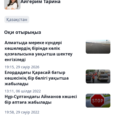
Айгерим Тарина
Қазақстан
Оқи отырыңыз
Алматыда мереке күндері
көшелердің бірінде көлік
қозғалысына уақытша шектеу
енгізіледі
19:15, 29 сәуір 2026
Елордадағы Қарасай батыр
көшесінің бір бөлігі уақытша
жабылады
13:11, 06 шілде 2022
Нұр-Сұлтандағы Айманов көшесі
бір аптаға жабылады
19:58, 29 сәуір 2022