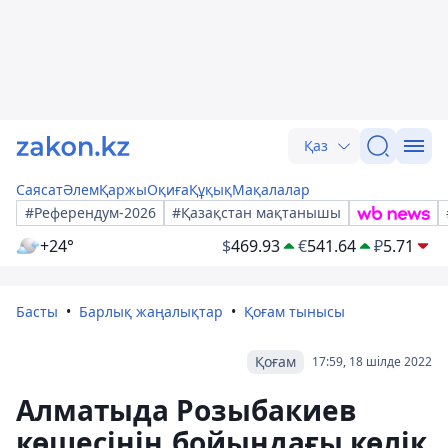
Қаз
Саясат
Әлем
Қаржы
Оқиға
Құқық
Мақалалар
#Референдум-2026
#Қазақстан мақтанышы
+24°
$
469.93
€
541.64
₽
5.71
Басты
Барлық жаңалықтар
Қоғам тынысы
Қоғам
17:59, 18 шілде 2022
Алматыда Розыбакиев
көшесінің бойындағы көлік