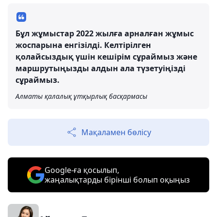
Бұл жұмыстар 2022 жылға арналған жұмыс
жоспарына енгізілді. Келтірілген
қолайсыздық үшін кешірім сұраймыз және
маршрутыңызды алдын ала түзетуіңізді
сұраймыз.
Алматы қалалық ұтқырлық басқармасы
Мақаламен бөлісу
Google-ға қосылып,
жаңалықтарды бірінші болып оқыңыз