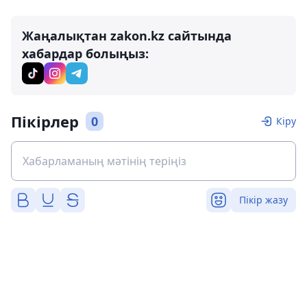
Жаңалықтан zakon.kz сайтында
хабардар болыңыз:
Пікірлер
0
Кіру
Пікір жазу