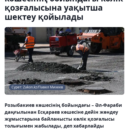
қозғалысына уақытша
шектеу қойылады
Сурет: Zakon.kz/Павел Михеев
Розыбакиев көшесінің бойындағы – Әл-Фараби
даңғылынан Есқараев көшесіне дейін жөндеу
жұмыстарына байланысты көлік қозғалысы
толығымен жабылады, деп хабарлайды