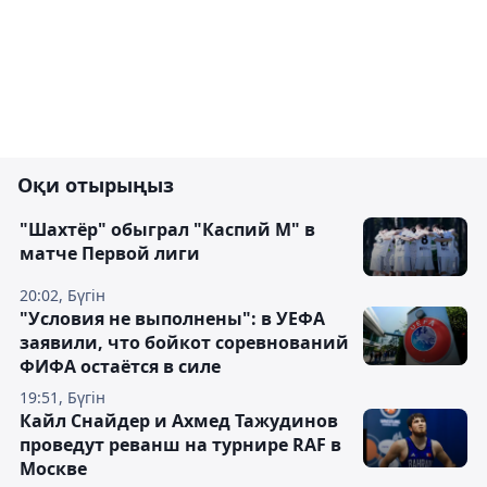
Оқи отырыңыз
"Шахтёр" обыграл "Каспий М" в
матче Первой лиги
20:02, Бүгін
"Условия не выполнены": в УЕФА
заявили, что бойкот соревнований
ФИФА остаётся в силе
19:51, Бүгін
Кайл Снайдер и Ахмед Тажудинов
проведут реванш на турнире RAF в
Москве