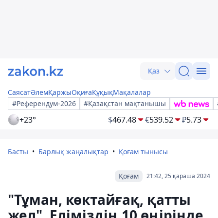
Қаз
Саясат
Әлем
Қаржы
Оқиға
Құқық
Мақалалар
#Референдум-2026
#Қазақстан мақтанышы
+23°
$
467.48
€
539.52
₽
5.73
Басты
Барлық жаңалықтар
Қоғам тынысы
Қоғам
21:42, 25 қараша 2024
"Тұман, көктайғақ, қатты
жел". Еліміздің 10 өңірінде