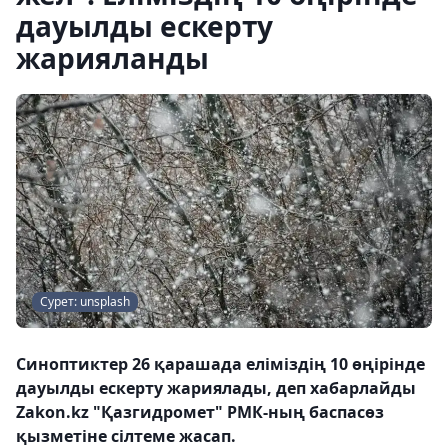
дауылды ескерту
жарияланды
Сурет: unsplash
Синоптиктер 26 қарашада еліміздің 10 өңірінде
дауылды ескерту жариялады, деп хабарлайды
Zakon.kz "Қазгидромет" РМК-ның баспасөз
қызметіне сілтеме жасап.