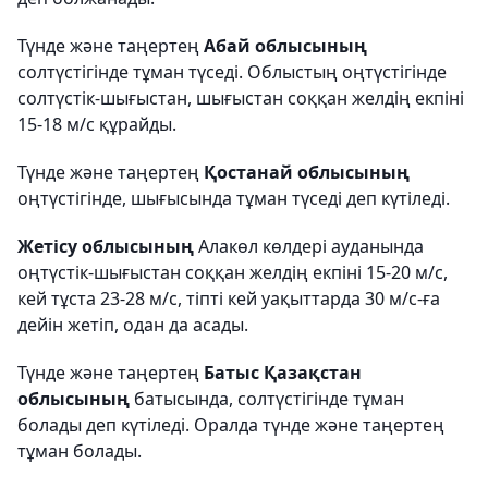
Түнде және таңертең
Абай облысының
солтүстігінде тұман түседі. Облыстың оңтүстігінде
солтүстік-шығыстан, шығыстан соққан желдің екпіні
15-18 м/с құрайды.
Түнде және таңертең
Қостанай облысының
оңтүстігінде, шығысында тұман түседі деп күтіледі.
Жетісу облысының
Алакөл көлдері ауданында
оңтүстік-шығыстан соққан желдің екпіні 15-20 м/с,
кей тұста 23-28 м/с, тіпті кей уақыттарда 30 м/с-ға
дейін жетіп, одан да асады.
Түнде және таңертең
Батыс Қазақстан
облысының
батысында, солтүстігінде тұман
болады деп күтіледі. Оралда түнде және таңертең
тұман болады.