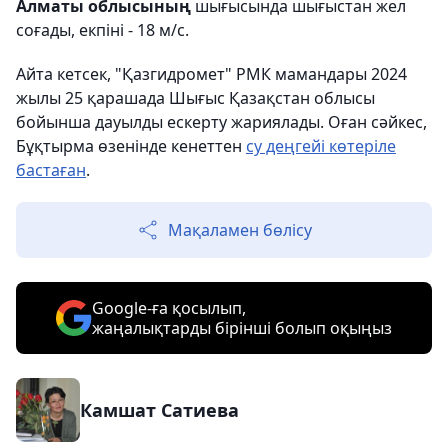
Алматы облысының
шығысында шығыстан жел
соғады, екпіні - 18 м/с.
Айта кетсек, "Қазгидромет" РМК мамандары 2024
жылы 25 қарашада Шығыс Қазақстан облысы
бойынша дауылды ескерту жариялады. Оған сәйкес,
Бұқтырма өзенінде кенеттен
су деңгейі көтеріле
бастаған
.
Мақаламен бөлісу
Google-ға қосылып,
жаңалықтарды бірінші болып оқыңыз
Камшат Сатиева