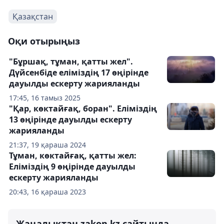
Қазақстан
Оқи отырыңыз
"Бұршақ, тұман, қатты жел".
Дүйсенбіде еліміздің 17 өңірінде
дауылды ескерту жарияланды
17:45, 16 тамыз 2025
"Қар, көктайғақ, боран". Еліміздің
13 өңірінде дауылды ескерту
жарияланды
21:37, 19 қараша 2024
Тұман, көктайғақ, қатты жел:
Еліміздің 9 өңірінде дауылды
ескерту жарияланды
20:43, 16 қараша 2023
Жаңалықтан zakon.kz сайтында