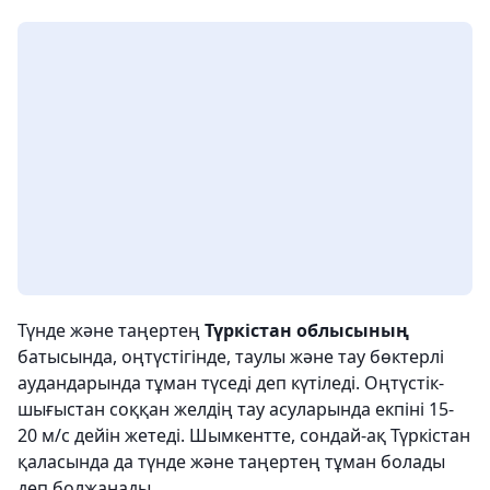
Түнде және таңертең
Түркістан облысының
батысында, оңтүстігінде, таулы және тау бөктерлі
аудандарында тұман түседі деп күтіледі. Оңтүстік-
шығыстан соққан желдің тау асуларында екпіні 15-
20 м/с дейін жетеді. Шымкентте, сондай-ақ Түркістан
қаласында да түнде және таңертең тұман болады
деп болжанады.