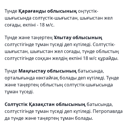
Түнде
Қарағанды облысының
оңтүстік-
шығысында солтүстік-шығыстан, шығыстан жел
соғады, екпіні - 18 м/с.
Түнде және таңертең
Ұлытау облысының
солтүстігінде тұман түседі деп күтіледі. Солтүстік-
шығыстан, шығыстан жел соғады, түнде облыстың
солтүстігінде соққан желдің екпіні 18 м/с құрайды.
Түнде
Маңғыстау облысының
батысында,
орталығында көктайғақ болады деп күтіледі. Түнде
және таңертең облыстың солтүстік-шығысында
тұман түседі.
Солтүстік Қазақстан облысының
батысында,
солтүстігінде тұман түседі деп күтіледі. Петропавлда
да түнде және таңертең тұман болады.