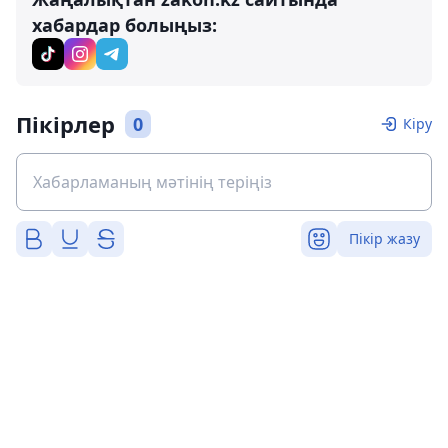
хабардар болыңыз:
Пікірлер
0
Кіру
Пікір жазу