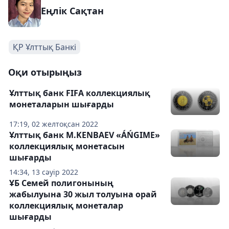
Еңлік Сақтан
ҚР Ұлттық Банкі
Оқи отырыңыз
Ұлттық банк FIFA коллекциялық
монеталарын шығарды
17:19, 02 желтоқсан 2022
Ұлттық банк M.KENBAEV «ÁŃGIME»
коллекциялық монетасын
шығарды
14:34, 13 сәуір 2022
ҰБ Семей полигонының
жабылуына 30 жыл толуына орай
коллекциялық монеталар
шығарды