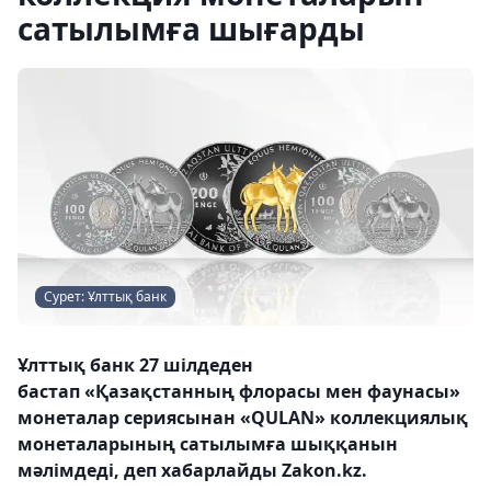
сатылымға шығарды
Сурет: Ұлттық банк
Ұлттық банк 27 шілдеден
бастап «Қазақстанның флорасы мен фаунасы»
монеталар сериясынан «QULAN» коллекциялық
монеталарының сатылымға шыққанын
мәлімдеді, деп хабарлайды Zakon.kz.