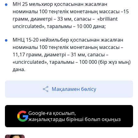
МН 25 мельхиор қоспасынан жасалған
номиналы 100 теңгелік монетаның массасы –15
грамм, диаметрі – 33 мм, сапасы – «brilliant
uncirculated», таралымы – 10 000 дана;
МНЦ 15-20 нейзильбер қоспасынан жасалған
номиналы 100 теңгелік монетаның массасы –
11,17 грамм, диаметрі – 31 мм, сапасы –
«uncirculated», таралымы – 100 000 (бір жүз мың)
дана.
Мақаламен бөлісу
Google-ға қосылып,
жаңалықтарды бірінші болып оқыңыз