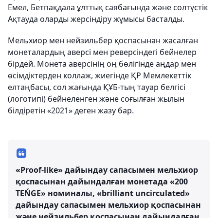
Емел, Бетпақдала ұлттық саябағында және солтүстік
Ақтауда оларды жерсіндіру жұмысы басталды.
Мельхиор мен нейзильбер қоспасынан жасалған
монеталардың аверсі мен реверсіндегі бейнелер
бірдей. Монета аверсінің оң бөлігінде аңдар мен
өсімдіктерден коллаж, жиегінде ҚР Мемлекеттік
елтаңбасы, сол жағында ҚҰБ-тың тауар белгісі
(логотипі) бейнеленген және соғылған жылын
білдіретін «2021» деген жазу бар.
«Рrооf-like» дайындау сапасымен мельхиор
қоспасынан дайындалған монетада «200
TEŃGE» номиналы, «brilliant uncirculated»
дайындау сапасымен мельхиор қоспасынан
және нейзильбер қоспасынан дайындалған