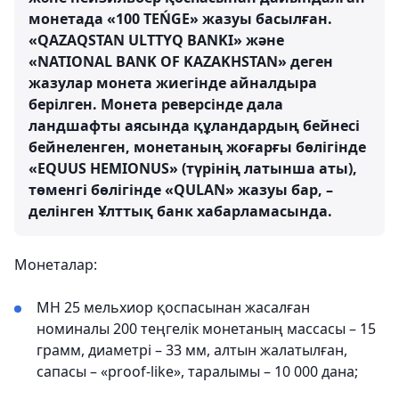
монетада «100 TEŃGE» жазуы басылған.
«QAZAQSTAN ULTTYQ BANKI» және
«NATIONAL BANK OF KAZAKHSTAN» деген
жазулар монета жиегінде айналдыра
берілген. Монета реверсінде дала
ландшафты аясында құландардың бейнесі
бейнеленген, монетаның жоғарғы бөлігінде
«EQUUS HEMIONUS» (түрінің латынша аты),
төменгі бөлігінде «QULAN» жазуы бар, –
делінген Ұлттық банк хабарламасында.
Монеталар:
МН 25 мельхиор қоспасынан жасалған
номиналы 200 теңгелік монетаның массасы – 15
грамм, диаметрі – 33 мм, алтын жалатылған,
сапасы – «рrооf-like», таралымы – 10 000 дана;