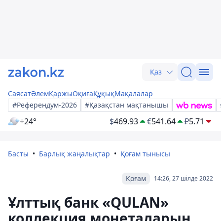
Қаз
Саясат
Әлем
Қаржы
Оқиға
Құқық
Мақалалар
#Референдум-2026
#Қазақстан мақтанышы
+24°
$
469.93
€
541.64
₽
5.71
Басты
Барлық жаңалықтар
Қоғам тынысы
Қоғам
14:26, 27 шілде 2022
Ұлттық банк «QULAN»
коллекция монеталарын