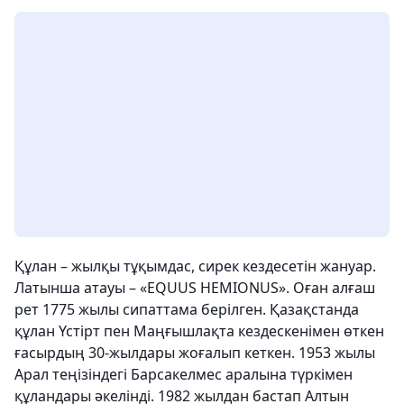
Құлан – жылқы тұқымдас, сирек кездесетін жануар.
Латынша атауы – «EQUUS HEMIONUS». Оған алғаш
рет 1775 жылы сипаттама берілген. Қазақстанда
құлан Үстірт пен Маңғышлақта кездескенімен өткен
ғасырдың 30-жылдары жоғалып кеткен. 1953 жылы
Арал теңізіндегі Барсакелмес аралына түркімен
құландары әкелінді. 1982 жылдан бастап Алтын