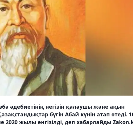
зба әдебиетінің негізін қалаушы және ақын
азақстандықтар бүгін Абай күнін атап өтеді. 1
е 2020 жылы енгізілді, деп хабарлайды Zakon.k