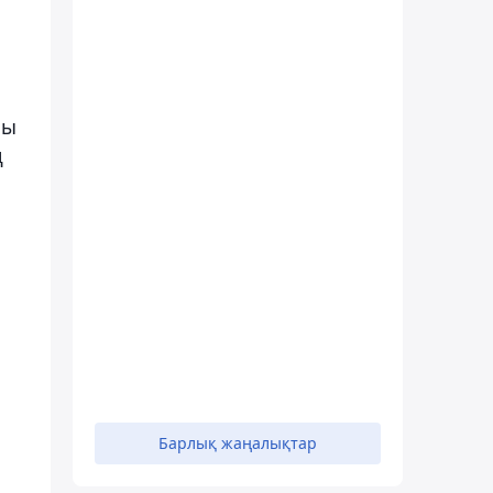
лы
ң
Барлық жаңалықтар