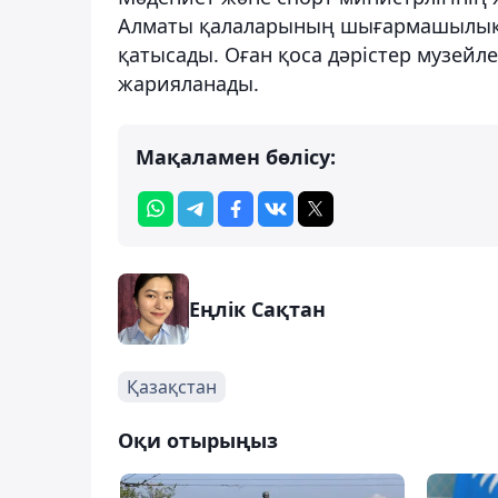
Алматы қалаларының шығармашылыққ
қатысады. Оған қоса дәрістер музейл
жарияланады.
Мақаламен бөлісу:
Еңлік Сақтан
Қазақстан
Оқи отырыңыз