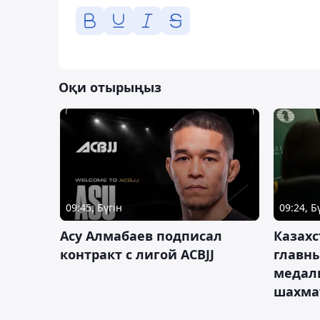
Оқи отырыңыз
09:45, Бүгін
09:24, Б
Асу Алмабаев подписал
Казахс
контракт с лигой ACBJJ
главны
медал
шахма