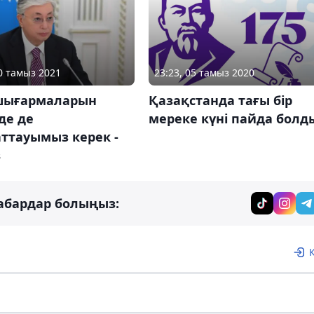
10 тамыз 2021
23:23, 05 тамыз 2020
шығармаларын
Қазақстанда тағы бір
де де
мереке күні пайда болд
ттауымыз керек -
в
абардар болыңыз: