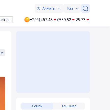
Алматы
Қаз
+29°
$
467.48
€
539.52
₽
5.73
алтері
ам
Соңғы
Танымал