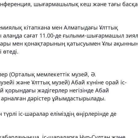
 конференция, шығармашылық кеш және тағы басқа
емиялық кітапхана мен Алматыдағы Ұлттық
ы алаңда сағат 11.00-де ғылыми-шығармашыл зия
ындары мен қонақтарының қатысуымен Ұлы ақынны
 өтеді.
р (Орталық мемлекеттік музей, Ә.
зейі және Ұлттық музей) Абай күніне орай іс-
ей қорындағы жәдігерлер негізінде Абай
рналған дәрістер ұйымдастырылады.
түрлі іс-шаралар еліміздің өңірлерінде де
хабарлауынша, іс-шараларға Нұр-Сұлтан және