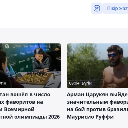
Пікір жаз
үгін
09:04, Бүгін
тан вошёл в число
Арман Царукян выйде
х фаворитов на
значительным фавор
и Всемирной
на бой против бразил
тной олимпиады 2026
Маурисио Руффи