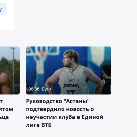
у
08:36, Бүгін
т
Руководство "Астаны"
итом
подтвердило новость о
ьца
неучастии клуба в Единой
лиге ВТБ