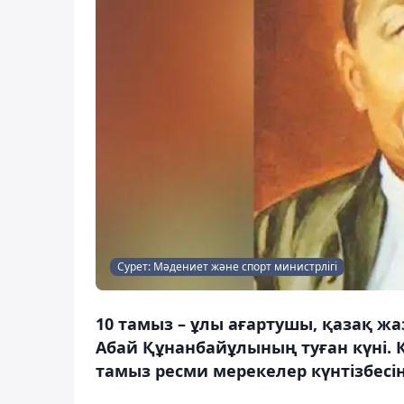
Сурет: Мәдениет және спорт министрлігі
10 тамыз – ұлы ағартушы, қазақ жа
Абай Құнанбайұлының туған күні. Қ
тамыз ресми мерекелер күнтізбесін