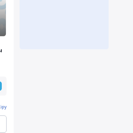
ы
Кіру