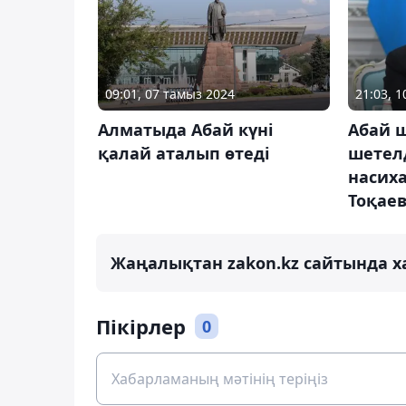
09:01, 07 тамыз 2024
21:03, 
Алматыда Абай күні
Абай 
қалай аталып өтеді
шетел
насиха
Тоқае
Жаңалықтан zakon.kz сайтында х
Пікірлер
0