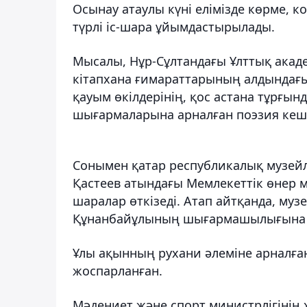
Осынау атаулы күні елімізде көрме,
түрлі іс-шара ұйымдастырылады.
Мысалы, Нұр-Сұлтандағы Ұлттық акад
кітапхана ғимараттарының алдындағ
қауым өкілдерінің, қос астана тұрғ
шығармаларына арналған поэзия кеші
Сонымен қатар республикалық музейле
Қастеев атындағы Мемлекеттік өнер му
шаралар өткізеді. Атап айтқанда, муз
Құнанбайұлының шығармашылығына а
Ұлы ақынның рухани әлеміне арналған 
жоспарланған.
Мәдениет және спорт министрлігінің 