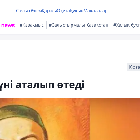
Саясат
Әлем
Қаржы
Оқиға
Құқық
Мақалалар
#Қазақмыс
#Салыстырмалы Қазақстан
#Халық бухг
Қоғ
үні аталып өтеді