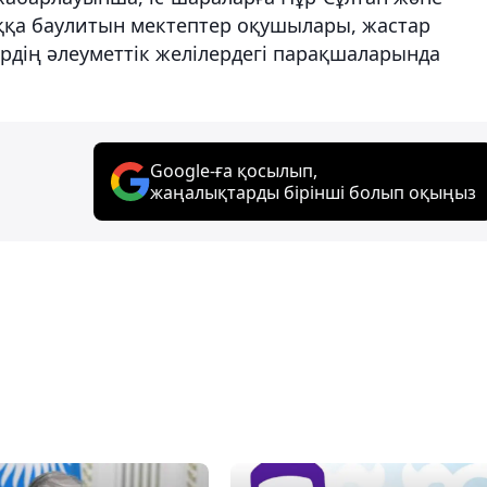
а баулитын мектептер оқушылары, жастар
ердің әлеуметтік желілердегі парақшаларында
Google-ға қосылып,
жаңалықтарды бірінші болып оқыңыз