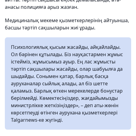
анасы полицияға арыз жазған.
Медициналық мекеме қызметкерлерінің айтуынша,
басшы тәртіп сақшыларын жиі ұрады.
Психологиялық қысым жасайды, айқайлайды.
Ол бәрінен құтылады. Біз науқастармен жұмыс
істейміз, жұмысымыз ауыр. Ең лас жұмысты
тәртіп сақшылары жасайды, олар шабуылға да
шыдайды. Сонымен қатар, барлық басқа
ауруханалар сыйлық алады, ал біз шетте
қаламыз. Барлық өткен мерекелерде бонустар
берілмейді. Көмектесіңіздер, жағдайымызды
министрлікке жеткізіңіздер», – деп аты-жөнін
көрсетпеуді өтінген аурухана қызметкерлері
Talgarnews-ке жүгінді.