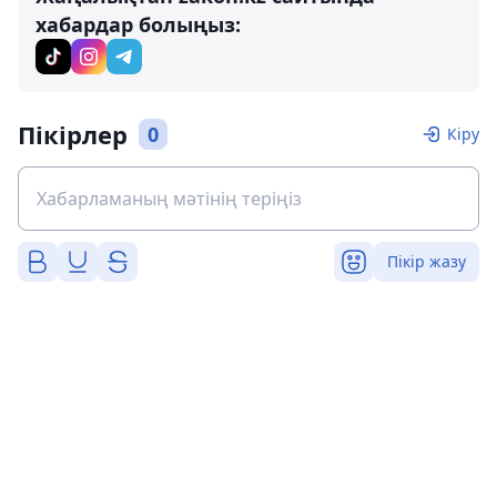
хабардар болыңыз:
Пікірлер
0
Кіру
Пікір жазу