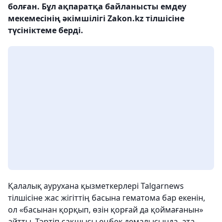
болған. Бұл ақпаратқа байланысты емдеу
мекемесінің әкімшілігі Zakon.kz тілшісіне
түсініктеме берді.
Қалалық аурухана қызметкерлері Talgarnews
тілшісіне жас жігіттің басына гематома бар екенін,
ол «басынан қорқып, өзін қорғай да қоймағанын»
айтты. Тәртіп сақшысы еңбек демалысында, ата-