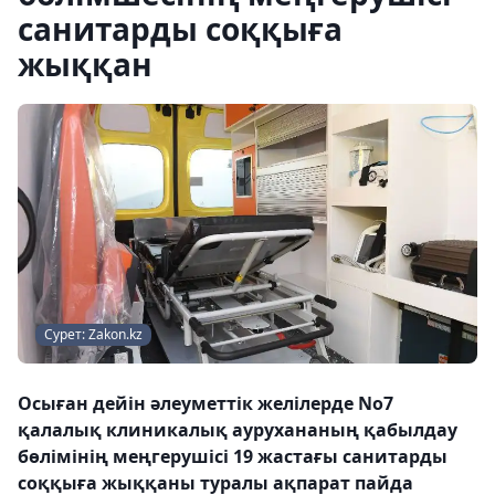
санитарды соққыға
жыққан
Сурет: Zakon.kz
Осыған дейін әлеуметтік желілерде No7
қалалық клиникалық аурухананың қабылдау
бөлімінің меңгерушісі 19 жастағы санитарды
соққыға жыққаны туралы ақпарат пайда