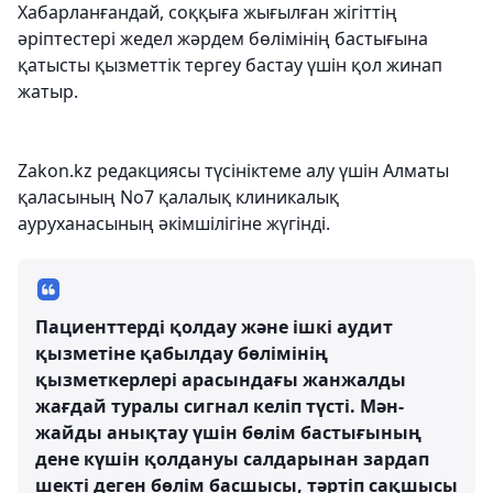
Хабарланғандай, соққыға жығылған жігіттің
әріптестері жедел жәрдем бөлімінің бастығына
қатысты қызметтік тергеу бастау үшін қол жинап
жатыр.
Zakon.kz редакциясы түсініктеме алу үшін Алматы
қаласының No7 қалалық клиникалық
ауруханасының әкімшілігіне жүгінді.
Пациенттерді қолдау және ішкі аудит
қызметіне қабылдау бөлімінің
қызметкерлері арасындағы жанжалды
жағдай туралы сигнал келіп түсті. Мән-
жайды анықтау үшін бөлім бастығының
дене күшін қолдануы салдарынан зардап
шекті деген бөлім басшысы, тәртіп сақшысы