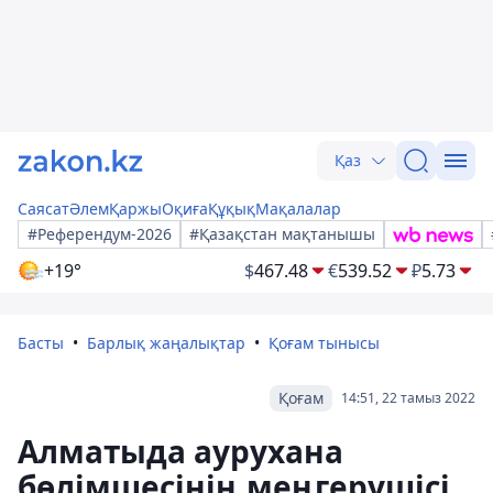
Қаз
Саясат
Әлем
Қаржы
Оқиға
Құқық
Мақалалар
#Референдум-2026
#Қазақстан мақтанышы
+19°
$
467.48
€
539.52
₽
5.73
Басты
Барлық жаңалықтар
Қоғам тынысы
Қоғам
14:51, 22 тамыз 2022
Алматыда аурухана
бөлімшесінің меңгерушісі