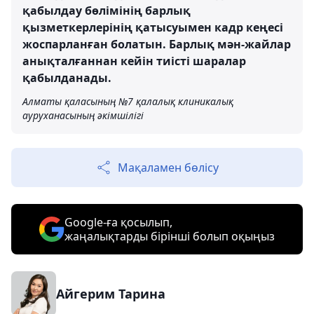
қабылдау бөлімінің барлық
қызметкерлерінің қатысуымен кадр кеңесі
жоспарланған болатын. Барлық мән-жайлар
анықталғаннан кейін тиісті шаралар
қабылданады.
Алматы қаласының №7 қалалық клиникалық
ауруханасының әкімшілігі
Мақаламен бөлісу
Google-ға қосылып,
жаңалықтарды бірінші болып оқыңыз
Айгерим Тарина