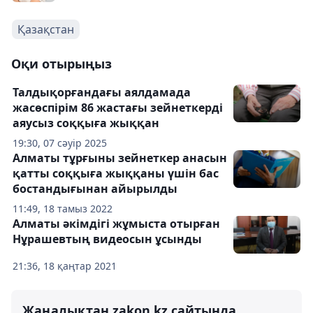
Қазақстан
Оқи отырыңыз
Талдықорғандағы аялдамада
жасөспірім 86 жастағы зейнеткерді
аяусыз соққыға жыққан
19:30, 07 сәуір 2025
Алматы тұрғыны зейнеткер анасын
қатты соққыға жыққаны үшін бас
бостандығынан айырылды
11:49, 18 тамыз 2022
Алматы әкімдігі жұмыста отырған
Нұрашевтың видеосын ұсынды
21:36, 18 қаңтар 2021
Жаңалықтан zakon.kz сайтында