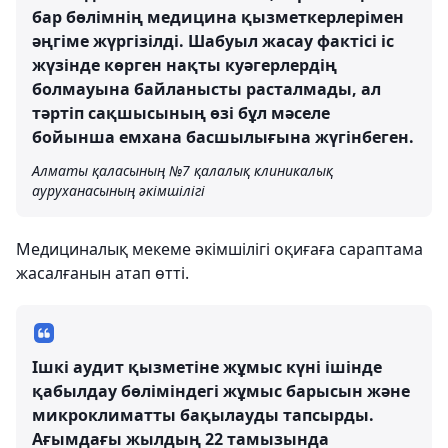
бар бөлімнің медицина қызметкерлерімен
әңгіме жүргізілді. Шабуыл жасау фактісі іс
жүзінде көрген нақты куәгерлердің
болмауына байланысты расталмады, ал
тәртіп сақшысының өзі бұл мәселе
бойынша емхана басшылығына жүгінбеген.
Алматы қаласының №7 қалалық клиникалық
ауруханасының әкімшілігі
Медициналық мекеме әкімшілігі оқиғаға сараптама
жасалғанын атап өтті.
Ішкі аудит қызметіне жұмыс күні ішінде
қабылдау бөліміндегі жұмыс барысын және
микроклиматты бақылауды тапсырды.
Ағымдағы жылдың 22 тамызында