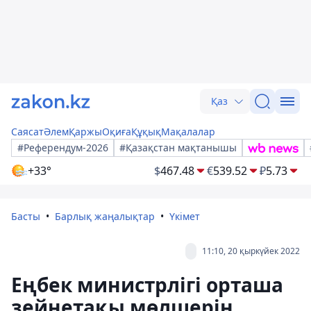
Қаз
Саясат
Әлем
Қаржы
Оқиға
Құқық
Мақалалар
#Референдум-2026
#Қазақстан мақтанышы
+33°
$
467.48
€
539.52
₽
5.73
Басты
Барлық жаңалықтар
Үкімет
11:10, 20 қыркүйек 2022
Еңбек министрлігі орташа
зейнетақы мөлшерін