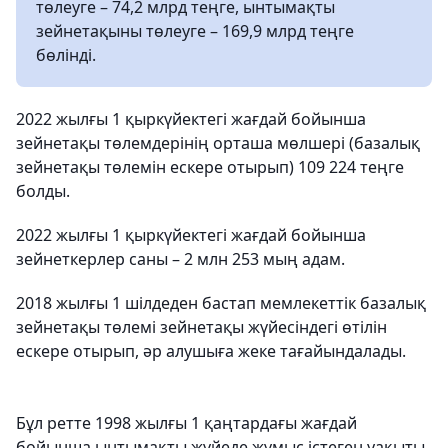
төлеуге – 74,2 млрд теңге, ынтымақты
зейнетақыны төлеуге – 169,9 млрд теңге
бөлінді.
2022 жылғы 1 қыркүйектегі жағдай бойынша
зейнетақы төлемдерінің орташа мөлшері (базалық
зейнетақы төлемін ескере отырып) 109 224 теңге
болды.
2022 жылғы 1 қыркүйектегі жағдай бойынша
зейнеткерлер саны – 2 млн 253 мың адам.
2018 жылғы 1 шілдеден бастап мемлекеттік базалық
зейнетақы төлемі зейнетақы жүйесіндегі өтілін
ескере отырып, әр алушыға жеке тағайындалады.
Бұл ретте 1998 жылғы 1 қаңтардағы жағдай
бойынша ынтымақты жүйеде жұмыс істеген уақыты,