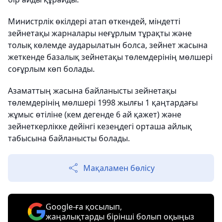
Министрлік өкілдері атап өткендей, міндетті
зейнетақы жарналары неғұрлым тұрақты және
толық көлемде аударылатын болса, зейнет жасына
жеткенде базалық зейнетақы төлемдерінің мөлшері
соғұрлым көп болады.
Азаматтың жасына байланысты зейнетақы
төлемдерінің мөлшері 1998 жылғы 1 қаңтардағы
жұмыс өтіліне (кем дегенде 6 ай қажет) және
зейнеткерлікке дейінгі кезеңдегі орташа айлық
табысына байланысты болады.
Мақаламен бөлісу
Google-ға қосылып,
жаңалықтарды бірінші болып оқыңыз