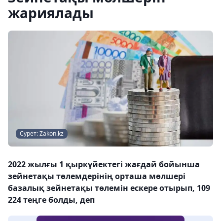
жариялады
Сурет: Zakon.kz
2022 жылғы 1 қыркүйектегі жағдай бойынша
зейнетақы төлемдерінің орташа мөлшері
базалық зейнетақы төлемін ескере отырып, 109
224 теңге болды, деп