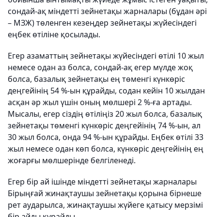
сондай-ақ міндетті зейнетақы жарналары (бұдан әрі
– МЗЖ) төленген кезеңдер зейнетақы жүйесіндегі
еңбек өтіліне қосылады.
Егер азаматтың зейнетақы жүйесіндегі өтілі 10 жыл
немесе одан аз болса, сондай-ақ егер мүлде жоқ
болса, базалық зейнетақы ең төменгі күнкөріс
деңгейінің 54 %-ын құрайды, содан кейін 10 жылдан
асқан әр жыл үшін оның мөлшері 2 %-ға артады.
Мысалы, егер сіздің өтіліңіз 20 жыл болса, базалық
зейнетақы төменгі күнкөріс деңгейінің 74 %-ын, ал
30 жыл болса, онда 94 %-ын құрайды. Еңбек өтілі 33
жыл немесе одан көп болса, күнкөріс деңгейінің ең
жоғарғы мөлшерінде белгіленеді.
Егер бір ай ішінде міндетті зейнетақы жарналары
Бірыңғай жинақтаушы зейнетақы қорына бірнеше
рет аударылса, жинақтаушы жүйеге қатысу мерзімі
бір айды құрайды.