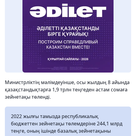
Министрліктің мәлімдеуінше, осы жылдың 8 айында
қазақстандықтарға 1,9 трлн теңгеден астам сомаға
зейнетақы төленді.
2022 жылғы тамызда республикалық
бюджеттен зейнетақы төлемдеріне 244,1 млрд
теңге, оның ішінде базалық зейнетақыны