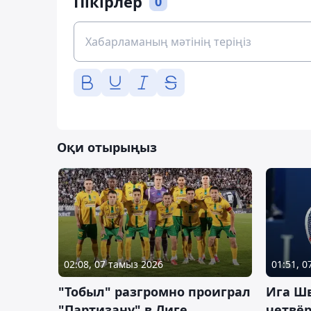
Пікірлер
0
Оқи отырыңыз
02:08, 07 тамыз 2026
01:51, 
"Тобыл" разгромно проиграл
Ига Ш
"Партизану" в Лиге
четвёр