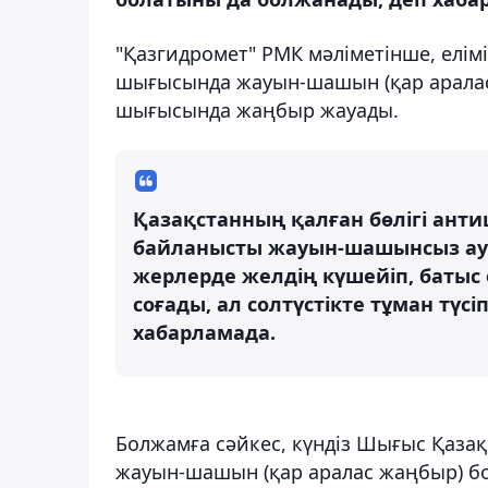
"Қазгидромет" РМК мәліметінше, елімі
шығысында жауын-шашын (қар аралас 
шығысында жаңбыр жауады.
Қазақстанның қалған бөлігі ант
байланысты жауын-шашынсыз ауа
жерлерде желдің күшейіп, батыс
соғады, ал солтүстікте тұман түсі
хабарламада.
Болжамға сәйкес, күндіз Шығыс Қаза
жауын-шашын (қар аралас жаңбыр) б