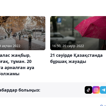
19 ақпан 2022
16:50, 20 сәуір 2022
ралас жаңбыр,
21 сәуірде Қазақстанда
ғақ, тұман. 20
бұршақ жауады
а арналған ауа
болжамы
абардар болыңыз: