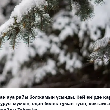
ан ауа райы болжамын ұсынды. Кей өңірде қа
руы мүмкін, одан бөлек тұман түсіп, көктайғ
лайды Zakon.kz.