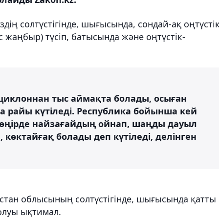
здің солтүстігінде, шығысында, сондай-ақ оңтүстік
жаңбыр) түсіп, батысында және оңтүстік-
ициклоннан тыс аймақта болады, осыған
 райы күтіледі. Республика бойынша кей
 өңірде найзағайдың ойнап, шаңды дауыл
п, көктайғақ болады деп күтіледі, делінген
қстан облысының солтүстігінде, шығысында қатты
олуы ықтимал.