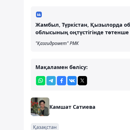
Жамбыл, Түркістан, Қызылорда о
облысының оңтүстігінде төтенше 
"Қазгидромет" РМК
Мақаламен бөлісу:
Камшат Сатиева
Қазақстан