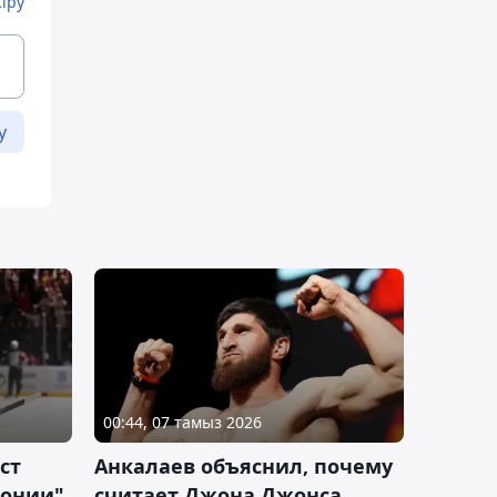
Кіру
у
00:44, 07 тамыз 2026
ст
Анкалаев объяснил, почему
лонии"
считает Джона Джонса