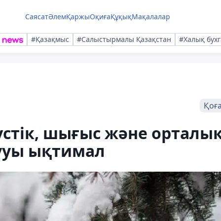
Саясат
Әлем
Қаржы
Оқиға
Құқық
Мақалалар
#Қазақмыс
#Салыстырмалы Қазақстан
#Халық бухг
Қоғ
стік, шығыс және орталы
аууы ықтимал