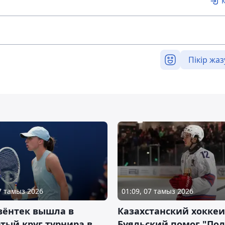
Пікір жаз
07 тамыз 2026
01:09, 07 тамыз 2026
вёнтек вышла в
Казахстанский хоккеи
тый круг турнира в
Буяльский помог "По