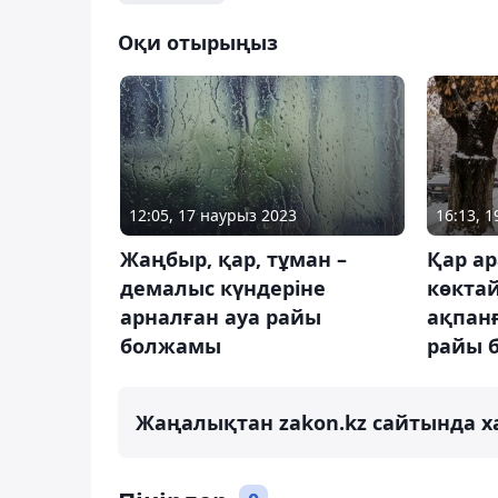
Оқи отырыңыз
12:05, 17 наурыз 2023
16:13, 
Жаңбыр, қар, тұман –
Қар а
демалыс күндеріне
көктай
арналған ауа райы
ақпанғ
болжамы
райы 
Жаңалықтан zakon.kz сайтында х