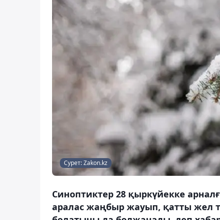
Сурет: Zakon.kz
Синоптиктер 28 қыркүйекке арналғ
аралас жаңбыр жауып, қатты жел тұ
болатыны да болжанады, деп хабар