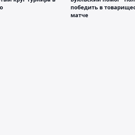
о
победить в товарище
матче