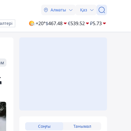
Алматы
Қаз
+20°
$
467.48
€
539.52
₽
5.73
алтері
ам
қ
Соңғы
Танымал