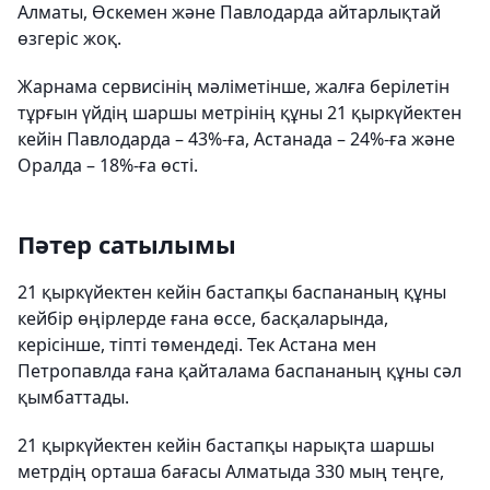
Алматы, Өскемен және Павлодарда айтарлықтай
өзгеріс жоқ.
Жарнама сервисінің мәліметінше, жалға берілетін
тұрғын үйдің шаршы метрінің құны 21 қыркүйектен
кейін Павлодарда – 43%-ға, Астанада – 24%-ға және
Оралда – 18%-ға өсті.
Пәтер сатылымы
21 қыркүйектен кейін бастапқы баспананың құны
кейбір өңірлерде ғана өссе, басқаларында,
керісінше, тіпті төмендеді. Тек Астана мен
Петропавлда ғана қайталама баспананың құны сәл
қымбаттады.
21 қыркүйектен кейін бастапқы нарықта шаршы
метрдің орташа бағасы Алматыда 330 мың теңге,