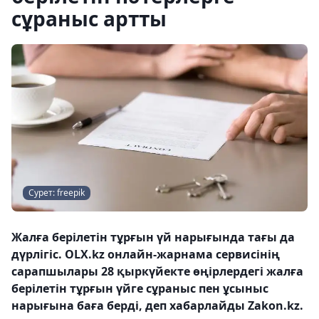
сұраныс артты
Сурет: freepik
Жалға берілетін тұрғын үй нарығында тағы да
дүрлігіс. OLX.kz онлайн-жарнама сервисінің
сарапшылары 28 қыркүйекте өңірлердегі жалға
берілетін тұрғын үйге сұраныс пен ұсыныс
нарығына баға берді, деп хабарлайды Zakon.kz.