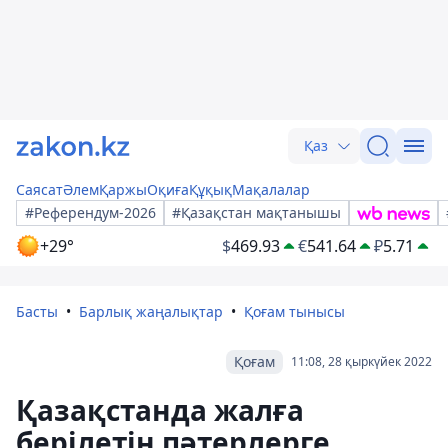
Қаз
Саясат
Әлем
Қаржы
Оқиға
Құқық
Мақалалар
#Референдум-2026
#Қазақстан мақтанышы
+29°
$
469.93
€
541.64
₽
5.71
Басты
Барлық жаңалықтар
Қоғам тынысы
Қоғам
11:08, 28 қыркүйек 2022
Қазақстанда жалға
берілетін пәтерлерге