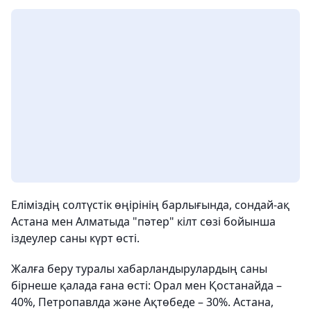
Еліміздің солтүстік өңірінің барлығында, сондай-ақ
Астана мен Алматыда "пәтер" кілт сөзі бойынша
іздеулер саны күрт өсті.
Жалға беру туралы хабарландырулардың саны
бірнеше қалада ғана өсті: Орал мен Қостанайда –
40%, Петропавлда және Ақтөбеде – 30%. Астана,