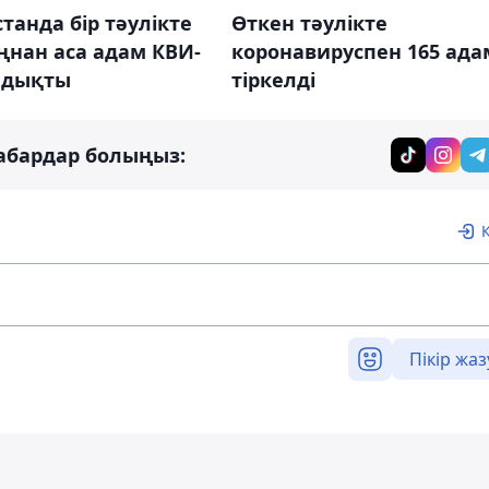
танда бір тәулікте
Өткен тәулікте
ңнан аса адам КВИ-
коронавируспен 165 ада
лдықты
тіркелді
абардар болыңыз:
Пікір жаз