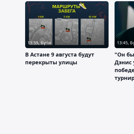
13:59, Бүгін
13:45, Б
В Астане 9 августа будут
"Он бы
перекрыты улицы
Дэнис 
побед
турнир