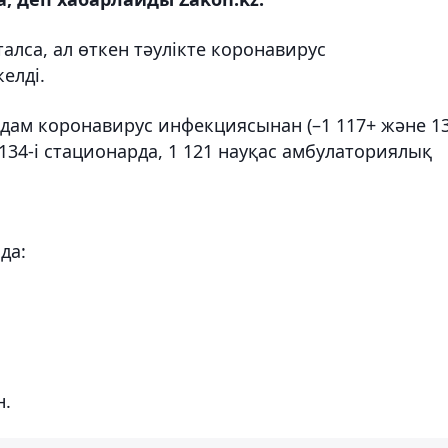
талса, ал өткен тәулікте коронавирус
елді.
адам коронавирус инфекциясынан (–1 117+ және 1
134-і стационарда, 1 121 науқас амбулаториялық
да:
н.