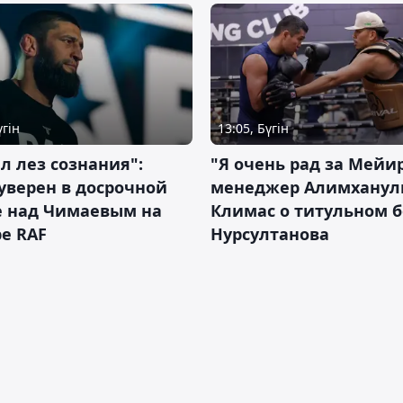
үгін
13:05, Бүгін
л лез сознания":
"Я очень рад за Мейи
уверен в досрочной
менеджер Алимхану
е над Чимаевым на
Климас о титульном б
е RAF
Нурсултанова