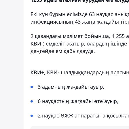
Екі күн бұрын елімізде 63 науқас анық
инфекциясының 43 жаңа жағдайы тірк
2 қазандағы мәлімет бойынша, 1 255 
КВИ-) емделіп жатыр, олардың ішінде 
деңгейде ем қабылдауда.
КВИ+, КВИ- шалдыққандардың арасын
3 адамның жағдайы ауыр,
6 науқастың жағдайы өте ауыр,
2 науқас ӨЖЖ аппаратына қосылға