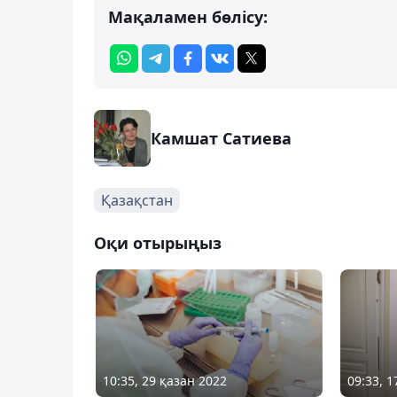
Мақаламен бөлісу:
Камшат Сатиева
Қазақстан
Оқи отырыңыз
10:35, 29 қазан 2022
09:33, 