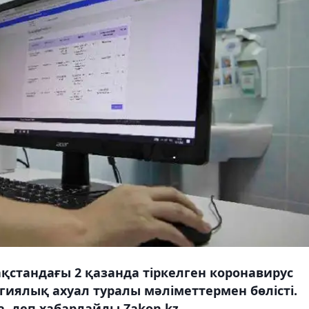
ақстандағы 2 қазанда тіркелген коронавирус
ялық ахуал туралы мәліметтермен бөлісті.
а, деп хабарлайды Zakon.kz.