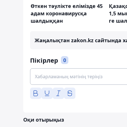
Өткен тәулікте елімізде 45
Қазақс
адам коронавирусқа
1,5 мы
шалдыққан
ге ша
Жаңалықтан zakon.kz сайтында х
Пікірлер
0
Оқи отырыңыз