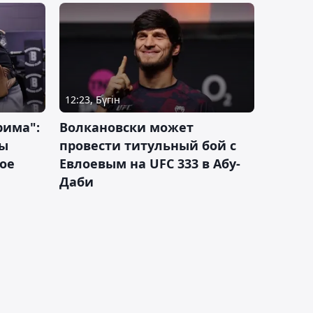
12:23, Бүгін
рима":
Волкановски может
лы
провести титульный бой с
ое
Евлоевым на UFC 333 в Абу-
Даби