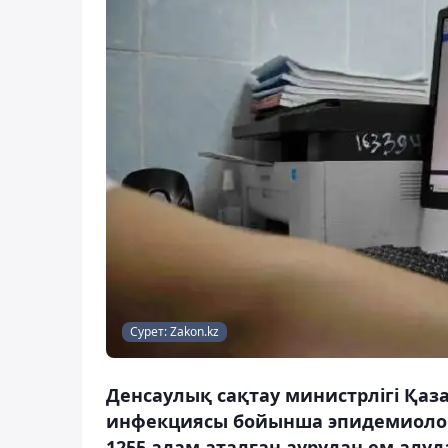
Сурет: Zakon.kz
Денсаулық сақтау министрлігі Қаз
инфекциясы бойынша эпидемиологи
1255 адам аталған аурудан ем алуд