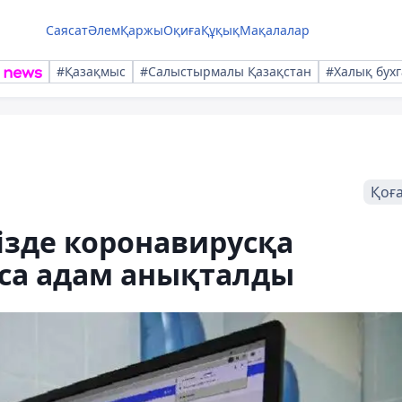
Саясат
Әлем
Қаржы
Оқиға
Құқық
Мақалалар
#Қазақмыс
#Салыстырмалы Қазақстан
#Халық бухг
Қоғ
мізде коронавирусқа
аса адам анықталды