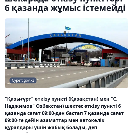
6 қазанда жұмыс істемейді
Сурет: gov.kz
"Қазығұрт" өткізу пункті (Қазақстан) мен "С.
Наджимов" Өзбекстан) шектес өткізу пункті 6
қазанда сағат 09:00-ден бастап 7 қазанда сағат
09:00-ге дейін азаматтар мен автокөлік
құралдары үшін жабық болады, деп