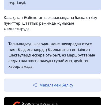
жүргізеді.
Қазақстан-Өзбекстан шекарасындағы басқа өткізу
пункттері штаттық режимде жұмысын
жалғастыруда.
Тасымалдаушылардан және шекарадан өтуге
ниет білдіргендердің барлығынан енгізілген
шектеулерді ескере отырып, өз маршруттарын
алдын ала жоспарлауды сұраймыз, делінген
хабарламада.
Мақаламен бөлісу
Google-ға қосылып,