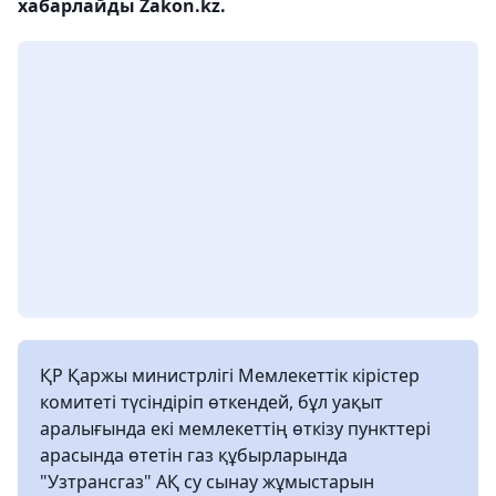
хабарлайды Zakon.kz.
ҚР Қаржы министрлігі Мемлекеттік кірістер
комитеті түсіндіріп өткендей, бұл уақыт
аралығында екі мемлекеттің өткізу пункттері
арасында өтетін газ құбырларында
"Узтрансгаз" АҚ су сынау жұмыстарын