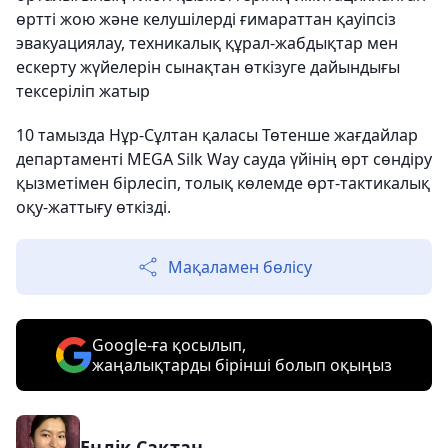
өртті жою және келушілерді ғимараттан қауіпсіз
эвакуациялау, техникалық құрал-жабдықтар мен
ескерту жүйелерін сынақтан өткізуге дайындығы
тексеріліп жатыр
10 тамызда Нұр-Сұлтан қаласы Төтенше жағдайлар
департаменті MEGA Silk Way сауда үйінің өрт сөндіру
қызметімен бірлесіп, толық көлемде өрт-тактикалық
оқу-жаттығу өткізді.
Мақаламен бөлісу
Google-ға қосылып,
жаңалықтарды бірінші болып оқыңыз
Еңлік Сақтан