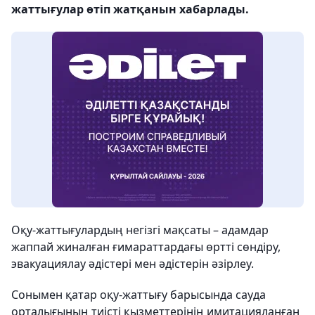
жаттығулар өтіп жатқанын хабарлады.
Оқу-жаттығулардың негізгі мақсаты – адамдар
жаппай жиналған ғимараттардағы өртті сөндіру,
эвакуациялау әдістері мен әдістерін әзірлеу.
Сонымен қатар оқу-жаттығу барысында сауда
орталығының тиісті қызметтерінің имитацияланған