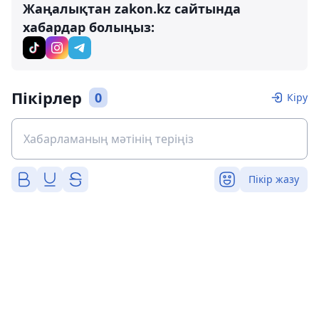
Жаңалықтан zakon.kz сайтында
хабардар болыңыз:
Пікірлер
0
Кіру
Пікір жазу