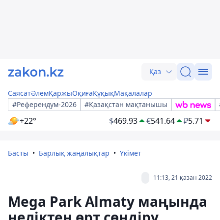
Қаз
Саясат
Әлем
Қаржы
Оқиға
Құқық
Мақалалар
#Референдум-2026
#Қазақстан мақтанышы
+22°
$
469.93
€
541.64
₽
5.71
Басты
Барлық жаңалықтар
Үкімет
11:13, 21 қазан 2022
Mega Park Almaty маңында
неліктен өрт сөндіру