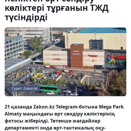
көліктері тұрғанын ТЖД
түсіндірді
Сурет: Zakon.kz
21 қазанда Zakon.kz Telegram-ботына Mega Park
Almaty маңындағы өрт сөндіру көліктерінің
фотосы жіберілді. Төтенше жағдайлар
департаменті онда өрт-тактикалық оқу-