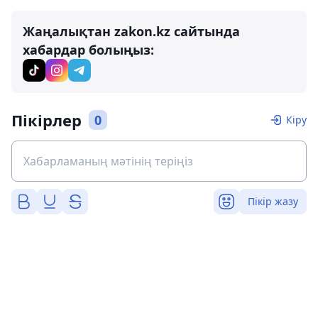
Жаңалықтан zakon.kz сайтында
хабардар болыңыз:
Пікірлер
0
Кіру
Пікір жазу