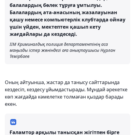
балалардың бөлек тұруға ұмтылуы.
Балалардың ата-анасының жазалауынан
қашу немесе компьютерлік клубтарда ойнау
үшін үйден, мектептен қашып кету
жағдайлары да кездеседі.
ІІМ Криминалдық полиция департаментінің аса
маңызды істер жөніндегі аға анықтаушысы Нұрлан
Темірбаев
Оның айтуынша, жастар да танысу сайттарында
кездесіп, кездесу ұйымдастырады. Мұндай әрекетке
көп жағдайда кәмелетке толмаған қыздар барады
екен.
Ғаламтор арқылы танысқан жігітпен бірге