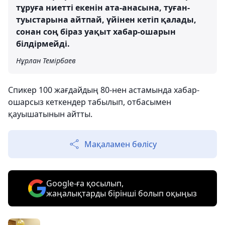
тұруға ниетті екенін ата-анасына, туған-
туыстарына айтпай, үйінен кетіп қалады,
сонан соң біраз уақыт хабар-ошарын
білдірмейді.
Нұрлан Темірбаев
Спикер 100 жағдайдың 80-нен астамында хабар-
ошарсыз кеткендер табылып, отбасымен
қауышатынын айтты.
Мақаламен бөлісу
Google-ға қосылып,
жаңалықтарды бірінші болып оқыңыз