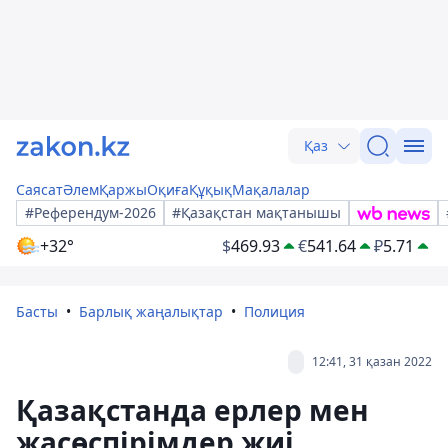
Қаз
Саясат
Әлем
Қаржы
Оқиға
Құқық
Мақалалар
#Референдум-2026
#Қазақстан мақтанышы
+32°
$
469.93
€
541.64
₽
5.71
Басты
Барлық жаңалықтар
Полиция
12:41, 31 қазан 2022
Қазақстанда ерлер мен
жасөспірімдер жиі