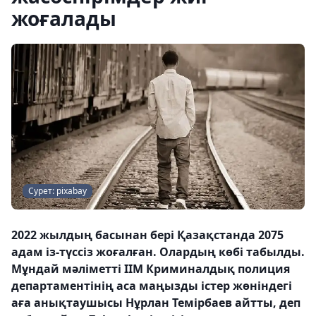
жоғалады
Сурет: pixabay
2022 жылдың басынан бері Қазақстанда 2075
адам із-түссіз жоғалған. Олардың көбі табылды.
Мұндай мәліметті ІІМ Криминалдық полиция
департаментінің аса маңызды істер жөніндегі
аға анықтаушысы Нұрлан Темірбаев айтты, деп