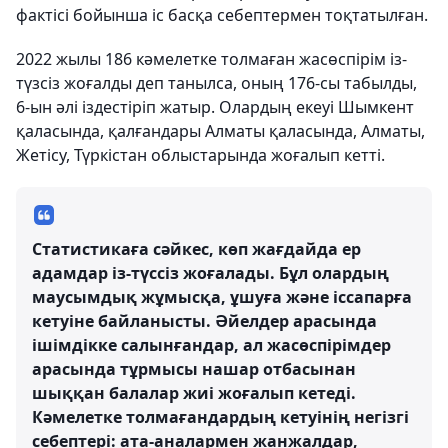
фактісі бойынша іс басқа себептермен тоқтатылған.
2022 жылы 186 кәмелетке толмаған жасөспірім із-
түзсіз жоғалды деп танылса, оның 176-сы табылды,
6-ын әлі іздестіріп жатыр. Олардың екеуі Шымкент
қаласында, қалғандары Алматы қаласында, Алматы,
Жетісу, Түркістан облыстарында жоғалып кетті.
Статистикаға сәйкес, көп жағдайда ер
адамдар із-түссіз жоғалады. Бұл олардың
маусымдық жұмысқа, ұшуға және іссапарға
кетуіне байланысты. Әйелдер арасында
ішімдікке салынғандар, ал жасөспірімдер
арасында тұрмысы нашар отбасынан
шыққан балалар жиі жоғалып кетеді.
Кәмелетке толмағандардың кетуінің негізгі
себептері: ата-аналармен жанжалдар,