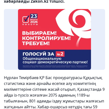
хабарлайды Zakon.kz тілшісі.
Нұрлан Темірбаев ҚР Бас прокуратурасы Құқықтық
статистика және арнайы есепке алу комитетінің
мәліметтеріне сілтеме жасай отырып, Қазақстанда 9
айда із-түзсіз жоғалған 2075 адамның 1189-ы
табылғанын, 801 адамды іздеу жұмыстары жалғасып
жатқанын айтты. Хабар-ошарсыз кетудің тағы 59