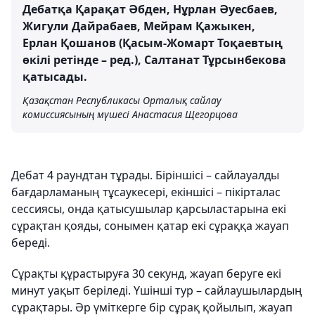
Дебатқа Қарақат Әбден, Нұрлан Әуесбаев,
Жигули Дайрабаев, Мейрам Қажыкен,
Ерлан Қошанов (Қасым-Жомарт Тоқаевтың
өкілі ретінде – ред.), Салтанат Тұрсынбекова
қатысады.
Қазақстан Республикасы Орталық сайлау
комиссиясының мүшесі Анастасия Щегорцова
Дебат 4 раундтан тұрады. Біріншісі – сайлауалды
бағдарламаның тұсаукесері, екіншісі – пікірталас
сессиясы, онда қатысушылар қарсыластарына екі
сұрақтан қояды, сонымен қатар екі сұраққа жауап
береді.
Сұрақты құрастыруға 30 секунд, жауап беруге екі
минут уақыт беріледі. Үшінші тур – сайлаушылардың
сұрақтары. Әр үміткерге бір сұрақ қойылып, жауап