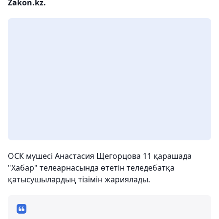
Zakon.kz.
ОСК мүшесі Анастасия Щегорцова 11 қарашада
"Хабар" телеарнасында өтетін теледебатқа
қатысушылардың тізімін жариялады.