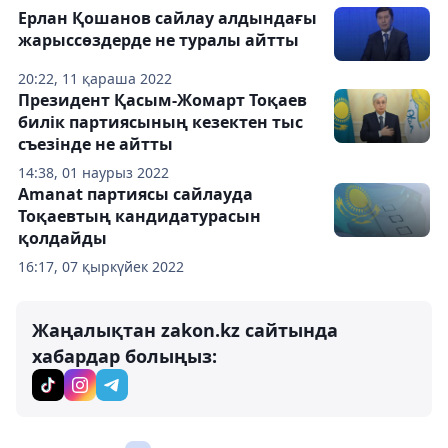
Ерлан Қошанов сайлау алдындағы
жарыссөздерде не туралы айтты
20:22, 11 қараша 2022
Президент Қасым-Жомарт Тоқаев
билік партиясының кезектен тыс
съезінде не айтты
14:38, 01 наурыз 2022
Amanat партиясы сайлауда
Тоқаевтың кандидатурасын
қолдайды
16:17, 07 қыркүйек 2022
Жаңалықтан zakon.kz сайтында
хабардар болыңыз: