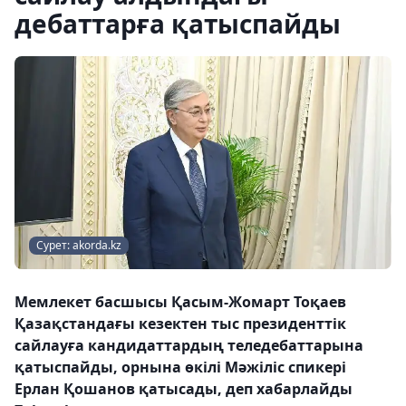
дебаттарға қатыспайды
Сурет: akorda.kz
Мемлекет басшысы Қасым-Жомарт Тоқаев
Қазақстандағы кезектен тыс президенттік
сайлауға кандидаттардың теледебаттарына
қатыспайды, орнына өкілі Мәжіліс спикері
Ерлан Қошанов қатысады, деп хабарлайды