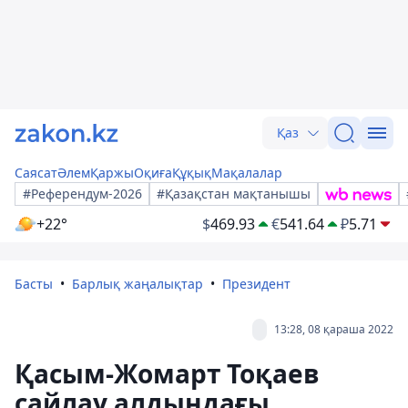
Қаз
Саясат
Әлем
Қаржы
Оқиға
Құқық
Мақалалар
#Референдум-2026
#Қазақстан мақтанышы
+22°
$
469.93
€
541.64
₽
5.71
Басты
Барлық жаңалықтар
Президент
13:28, 08 қараша 2022
Қасым-Жомарт Тоқаев
сайлау алдындағы