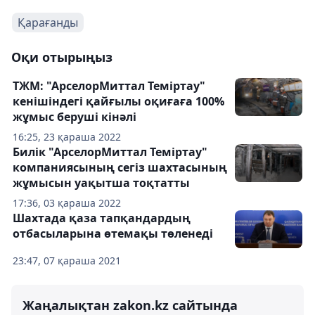
Қарағанды
Оқи отырыңыз
ТЖМ: "АрселорМиттал Теміртау"
кенішіндегі қайғылы оқиғаға 100%
жұмыс беруші кінәлі
16:25, 23 қараша 2022
Билік "АрселорМиттал Теміртау"
компаниясының сегіз шахтасының
жұмысын уақытша тоқтатты
17:36, 03 қараша 2022
Шахтада қаза тапқандардың
отбасыларына өтемақы төленеді
23:47, 07 қараша 2021
Жаңалықтан zakon.kz сайтында