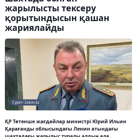
жарылысты тексеру
қорытындысын қашан
жариялайды
Сурет: Zakon.kz
ҚР Төтенше жағдайлар министрі Юрий Ильин
Қарағанды ​​облысындағы Ленин атындағы
шахтадағы жарылыс туралы алдын ала