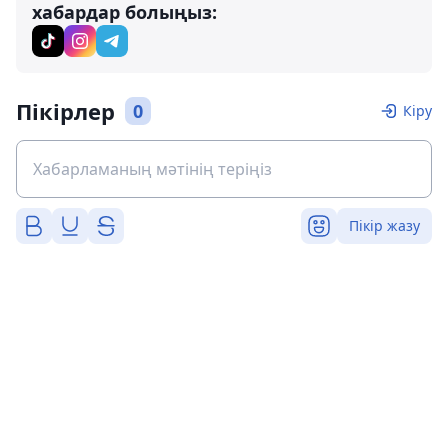
хабардар болыңыз:
Пікірлер
0
Кіру
Пікір жазу