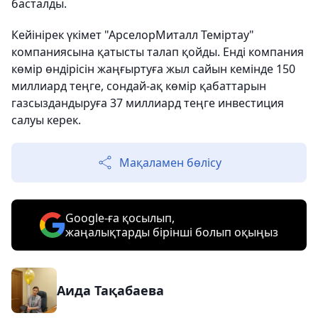
басталды.
Кейінірек үкімет "АрселорМиталл Теміртау"
компаниясына қатысты талап қойды. Енді компания
көмір өндірісін жаңғыртуға жыл сайын кемінде 150
миллиард теңге, сондай-ақ көмір қабаттарын
газсыздандыруға 37 миллиард теңге инвестиция
салуы керек.
Мақаламен бөлісу
Google-ға қосылып,
жаңалықтарды бірінші болып оқыңыз
Аида Тақабаева