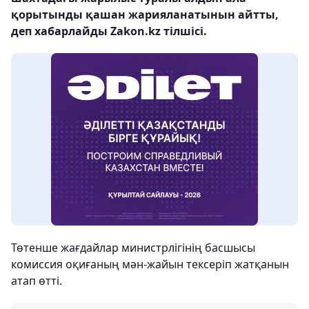
қорытынды қашан жарияланатынын айтты,
деп хабарлайды Zakon.kz тілшісі.
Төтенше жағдайлар министрлігінің басшысы
комиссия оқиғаның мән-жайын тексеріп жатқанын
атап өтті.