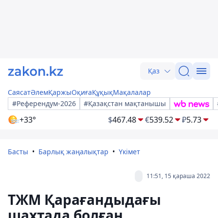
Қаз
Саясат
Әлем
Қаржы
Оқиға
Құқық
Мақалалар
#Референдум-2026
#Қазақстан мақтанышы
+33°
$
467.48
€
539.52
₽
5.73
Басты
Барлық жаңалықтар
Үкімет
11:51, 15 қараша 2022
ТЖМ Қарағандыдағы
шахтада болған