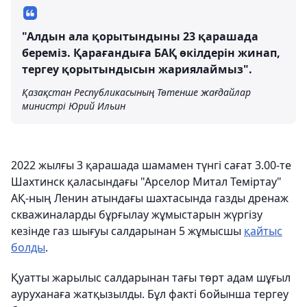
"Алдын ала қорытындыны 23 қарашада
береміз. Қарағандыға БАҚ өкілдерін жинап,
тергеу қорытындысын жариялаймыз".
Қазақстан Республикасының Төтенше жағдайлар
министрі Юрий Ильин
2022 жылғы 3 қарашада шамамен түнгі сағат 3.00-те
Шахтинск қаласындағы "Арселор Митал Теміртау"
АҚ-ның Ленин атындағы шахтасында газды дренаж
скважиналарды бұрғылау жұмыстарын жүргізу
кезінде газ шығуы салдарынан 5 жұмысшы
қайтыс
болды
.
Қуатты жарылыс салдарынан тағы төрт адам шұғыл
ауруханаға жатқызылды. Бұл факті бойынша тергеу