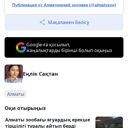
Публикация от Алматинский зоопарк (@almatyzoo)
Мақаламен бөлісу
Google-ға қосылып,
жаңалықтарды бірінші болып оқыңыз
Еңлік Сақтан
Алматы
Оқи отырыңыз
Алматы зообағы ягуардың ерекше
тіршілігі туралы айтып берді