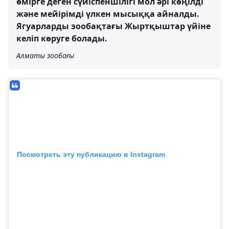
өмірге деген сүйіспеншілігі мол әрі көңілді
және мейірімді үлкен мысыққа айналды.
Ягуарларды зообақтағы Жыртқыштар үйіне
келіп көруге болады.
Алматы зообағы
Посмотреть эту публикацию в Instagram