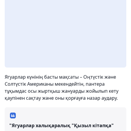
Ягуарлар күнінің басты мақсаты – Оңтүстік және
Солтүстік Американы мекендейтін, пантера
тұқымдас осы жыртқыш жануарды жойылып кету
қаупінен сақтау және оны қорғауға назар аудару.
"Ягуарлар халықаралық "Қызыл кітапқа"