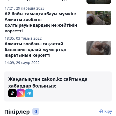
17:21, 29 қараша 2023
Ай бойы тамақтанбауы мүмкін:
Алматы зообағы
қолтырауындардың не жейтінін
көрсетті
18:35, 03 тамыз 2022
Алматы зообағы сақалтай
балапаны қалай жұмыртқа
жаратынын көрсетті
14:09, 29 сәуір 2022
Жаңалықтан zakon.kz сайтында
хабардар болыңыз:
Пікірлер
0
Кіру