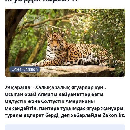
Сурет: unsplash
29 қараша – Халықаралық ягуарлар күні.
Осыған орай Алматы хайуанаттар бағы
Оңтүстік және Солтүстік Американы
мекендейтін, пантера тұқымдас ягуар жануары
туралы ақпарат берді, деп хабарлайды Zakon.kz.