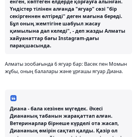
енген, көптеген елдерде қорғауға алынған.
Үндістер тілінен алғанда "ягуар" сөзі "бір
секіргеннен өлтіреді" деген мағына береді.
Бұл оның жемтігіне шабуыл жасау
қимылына дәл келеді", - деп жазды Алматы
хайуанаттар бағы Instagram-дағы
парақшасында.
Алматы зообағында 6 ягуар бар: Васек пен Момын
жұбы, оның балалары және ұрғашы ягуар Диана.
Диана - бала кезінен мүгедек. Әкесі
Диананың табанын жарақаттап алған.
Ветеринарлар бірнеше күрделі ота жасап,
Диананың өмірін сақтап қалды. Қазір ол