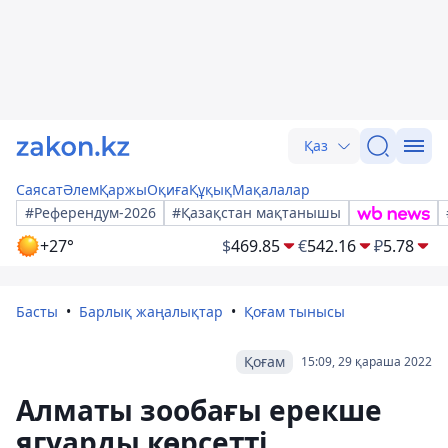
Қаз
Саясат
Әлем
Қаржы
Оқиға
Құқық
Мақалалар
#Референдум-2026
#Қазақстан мақтанышы
+27°
$
469.85
€
542.16
₽
5.78
Басты
Барлық жаңалықтар
Қоғам тынысы
Қоғам
15:09, 29 қараша 2022
Алматы зообағы ерекше
ягуарды көрсетті