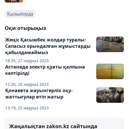
Қызылорда
Оқи отырыңыз
Жеңіс Қасымбек жолдар туралы:
Сапасыз орындалған жұмыстарды
қабылдамаймыз
18:35, 27 наурыз 2023
Астанада электр қуаты қалпына
келтірілді
12:26, 26 наурыз 2023
Қонаевта жауынгерлік оқу-
жаттығулар өтіп жатыр
13:19, 25 наурыз 2023
Жаңалықтан zakon.kz сайтында