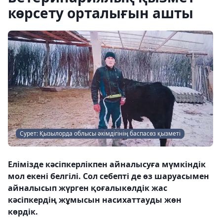
көрсету орталығын ашты
Сурет: Қызылорда облысы әкімдігінің баспасөз қызметі
Елімізде кәсіпкерлікпен айналысуға мүмкіндік
мол екені белгілі. Сол себепті де өз шаруасымен
айналысып жүрген қоғалыкөлдік жас
кәсіпкердің жұмысын насихаттауды жөн
көрдік.