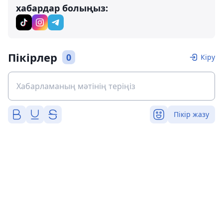
хабардар болыңыз:
Пікірлер
0
Кіру
Пікір жазу