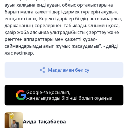
ауыл халқына енді аудан, облыс орталықтарына
барып малға қажетті дәрі-дәрмек түрлерін алудың
еш қажеті жоқ. Керекті дәрілер біздің ветеринарлық
дәріхананың сөрелерінен табылады. Онымен қоса,
қазір жоба аясында ультрадыбыстық зерттеу және
рентген аппараттары мен қажетті құрал-
саймандарымды алып жұмыс жасаудамыз", - дейді
жас кәсіпкер.
Мақаламен бөлісу
Google-ға қосылып,
жаңалықтарды бірінші болып оқыңыз
Аида Тақабаева