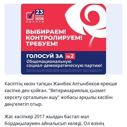
Кәсіптің көзін тапқан Жәнібек Алтынбеков ерекше
кәсіпке ден қойған. "Ветеринариялық қызмет
көрсету орталығын ашу" жобасы арқылы кәсібін
дөңгелетіп отыр.
Жас кәсіпкер 2017 жылдан бастап мал
бордақылаумен айналысып келеді. Ол өзінің