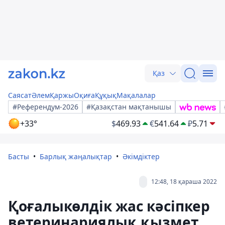
Қаз
Саясат
Әлем
Қаржы
Оқиға
Құқық
Мақалалар
#Референдум-2026
#Қазақстан мақтанышы
+33°
$
469.93
€
541.64
₽
5.71
Басты
Барлық жаңалықтар
Әкімдіктер
12:48, 18 қараша 2022
Қоғалыкөлдік жас кәсіпкер
ветеринариялық қызмет