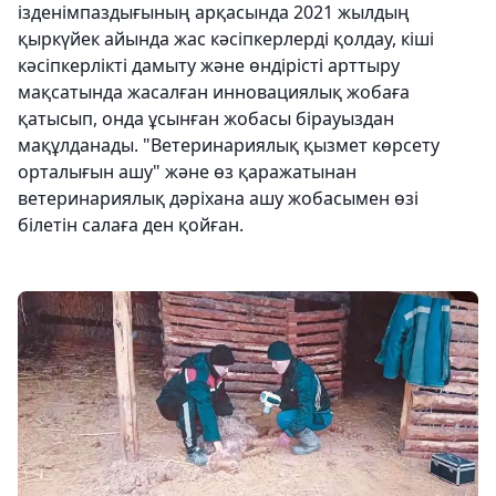
ізденімпаздығының арқасында 2021 жылдың
қыркүйек айында жас кәсіпкерлерді қолдау, кіші
кәсіпкерлікті дамыту және өндірісті арттыру
мақсатында жасалған инновациялық жобаға
қатысып, онда ұсынған жобасы бірауыздан
мақұлданады. "Ветеринариялық қызмет көрсету
орталығын ашу" және өз қаражатынан
ветеринариялық дәріхана ашу жобасымен өзі
білетін салаға ден қойған.