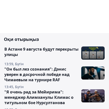
Оқи отырыңыз
В Астане 9 августа будут перекрыты
улицы
13:59, Бүгін
"Он был лез сознания": Дэнис
уверен в досрочной победе над
Чимаевым на турнире RAF
13:45, Бүгін
"Я очень рад за Мейирима":
менеджер Алимханулы Климас о
титульном бое Нурсултанова