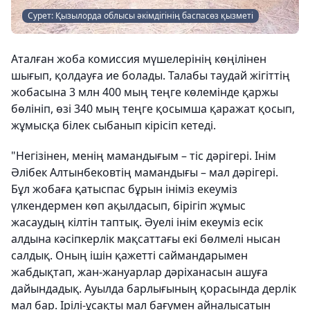
Сурет: Қызылорда облысы әкімдігінің баспасөз қызметі
Аталған жоба комиссия мүшелерінің көңілінен
шығып, қолдауға ие болады. Талабы таудай жігіттің
жобасына 3 млн 400 мың теңге көлемінде қаржы
бөлініп, өзі 340 мың теңге қосымша қаражат қосып,
жұмысқа білек сыбанып кірісіп кетеді.
"Негізінен, менің мамандығым – тіс дәрігері. Інім
Әлібек Алтынбековтің мамандығы – мал дәрігері.
Бұл жобаға қатыспас бұрын ініміз екеуміз
үлкендермен көп ақылдасып, бірігіп жұмыс
жасаудың кілтін таптық. Әуелі інім екеуміз есік
алдына кәсіпкерлік мақсаттағы екі бөлмелі нысан
салдық. Оның ішін қажетті саймандарымен
жабдықтап, жан-жануарлар дәріханасын ашуға
дайындадық. Ауылда барлығының қорасында дерлік
мал бар. Ірілі-ұсақты мал бағумен айналысатын