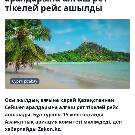
тікелей рейс ашылды
Сурет: pixabay
Осы жылдың аяғына қарай Қазақстаннан
Сейшел аралдарына алғаш рет тікелей рейс
ашылады. Бұл туралы 15 желтоқсанда
Азаматтық авиация комитеті мәлімдеді, деп
хабарлайды Zakon.kz.