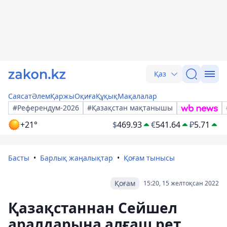
Қаз
Саясат
Әлем
Қаржы
Оқиға
Құқық
Мақалалар
#Референдум-2026
#Қазақстан мақтанышы
+21°
$
469.93
€
541.64
₽
5.71
Басты
Барлық жаңалықтар
Қоғам тынысы
Қоғам
15:20, 15 желтоқсан 2022
Қазақстаннан Сейшел
аралдарына алғаш рет