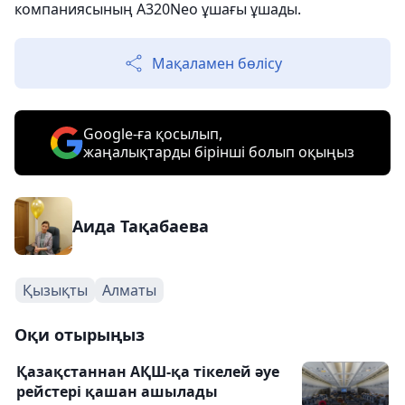
компаниясының A320Neo ұшағы ұшады.
Мақаламен бөлісу
Google-ға қосылып,
жаңалықтарды бірінші болып оқыңыз
Аида Тақабаева
Қызықты
Алматы
Оқи отырыңыз
Қазақстаннан АҚШ-қа тікелей әуе
рейстері қашан ашылады