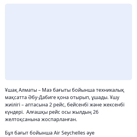
Ұшақ Алматы – Маэ бағыты бойынша техникалық
мақсатта Әбу-Дабиге қона отырып, ұшады. Ұшу
жиілігі – аптасына 2 рейс, бейсенбі және жексенбі
күндері. Алғашқы рейс осы жылдың 26 ​​
желтоқсанына жоспарланған.
Бұл бағыт бойынша Air Seychelles әуе