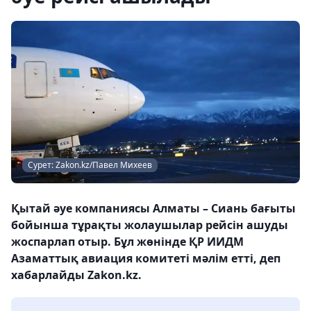
Сурет: Zakon.kz/Павел Михеев
Қытай әуе компаниясы Алматы – Сиань бағыты
бойынша тұрақты жолаушылар рейсін ашуды
жоспарлап отыр. Бұл жөнінде ҚР ИИДМ
Азаматтық авиация комитеті мәлім етті, деп
хабарлайды Zakon.kz.