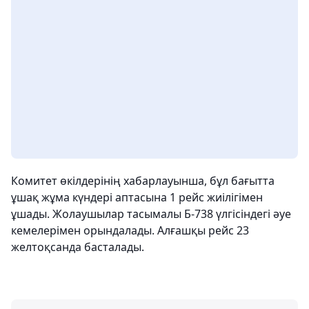
Комитет өкілдерінің хабарлауынша, бұл бағытта
ұшақ жұма күндері аптасына 1 рейс жиілігімен
ұшады. Жолаушылар тасымалы Б-738 үлгісіндегі әуе
кемелерімен орындалады. Алғашқы рейс 23
желтоқсанда басталады.