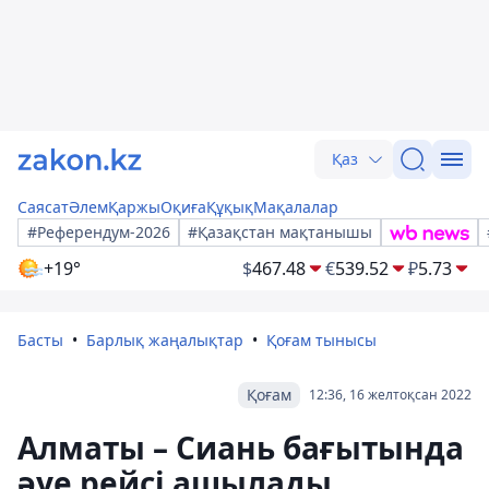
Қаз
Саясат
Әлем
Қаржы
Оқиға
Құқық
Мақалалар
#Референдум-2026
#Қазақстан мақтанышы
+19°
$
467.48
€
539.52
₽
5.73
Басты
Барлық жаңалықтар
Қоғам тынысы
Қоғам
12:36, 16 желтоқсан 2022
Алматы – Сиань бағытында
әуе рейсі ашылады