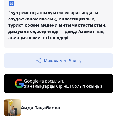
"Бұл рейстің ашылуы екі ел арасындағы
сауда-экономикалық, инвестициялық,
туристік және мәдени ынтымақтастықтың
дамуына оң әсер етеді" – дейді Азаматтық
авиация комитеті өкілдері.
Мақаламен бөлісу
Google-ға қосылып,
жаңалықтарды бірінші болып оқыңыз
Аида Тақабаева