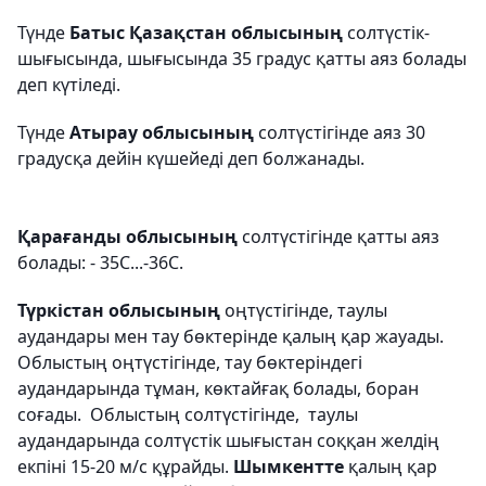
Түнде
Батыс Қазақстан облысының
солтүстік-
шығысында, шығысында 35 градус қатты аяз болады
деп күтіледі.
Түнде
Атырау облысының
солтүстігінде аяз 30
градусқа дейін күшейеді деп болжанады.
Қарағанды облысының
солтүстігінде қатты аяз
болады: - 35С...-36С.
Түркістан облысының
оңтүстігінде, таулы
аудандары мен тау бөктерінде қалың қар жауады.
Облыстың оңтүстігінде, тау бөктеріндегі
аудандарында тұман, көктайғақ болады, боран
соғады. О
блыстың
солтүстігінде, таулы
аудандарында с
олтүстік шығыстан соққан желдің
екпіні
15-20 м/с құрайды.
Шымкентте
қалың қар