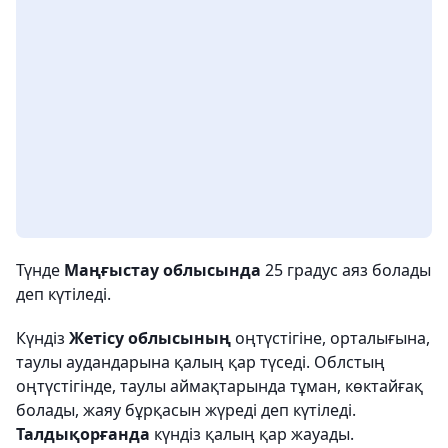
Түнде
Маңғыстау облысында
25 градус аяз болады
деп күтіледі.
Күндіз
Жетісу облысының
оңтүстігіне, орталығына,
таулы аудандарына қалың қар түседі. Облстың
оңтүстігінде, таулы аймақтарында тұман, көктайғақ
болады, жаяу бұрқасын жүреді деп күтіледі.
Талдықорғанда
күндіз қалың қар жауады.