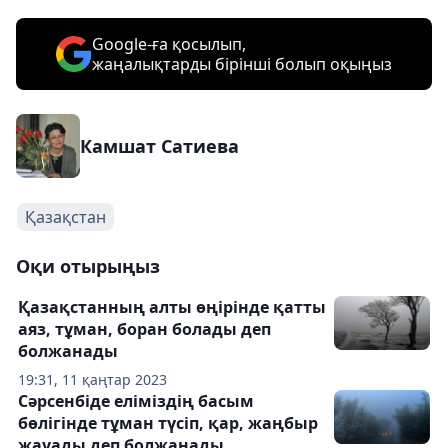
Google-ға қосылып,
жаңалықтарды бірінші болып оқыңыз
Камшат Сатиева
Қазақстан
Оқи отырыңыз
Қазақстанның алты өңірінде қатты
аяз, тұман, боран болады деп
болжанады
19:31, 11 қаңтар 2023
Сәрсенбіде еліміздің басым
бөлігінде тұман түсіп, қар, жаңбыр
жауады деп болжанады