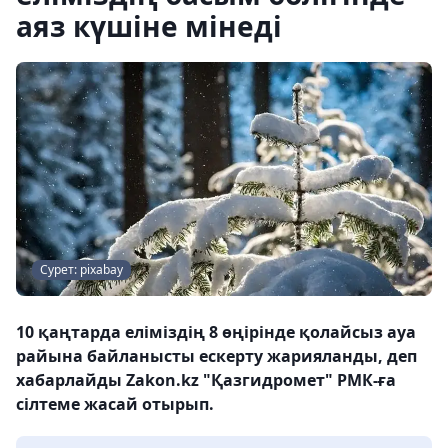
аяз күшіне мінеді
Сурет: pixabay
10 қаңтарда еліміздің 8 өңірінде қолайсыз ауа
райына байланысты ескерту жарияланды, деп
хабарлайды Zakon.kz "Қазгидромет" РМК-ға
сілтеме жасай отырып.