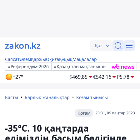
Қаз
Саясат
Әлем
Қаржы
Оқиға
Құқық
Мақалалар
#Референдум-2026
#Қазақстан мақтанышы
+27°
$
469.85
€
542.16
₽
5.78
Басты
Барлық жаңалықтар
Қоғам тынысы
Қоғам
20:31, 09 қаңтар 2023
-35°С. 10 қаңтарда
еліміздің басым бөлігінде