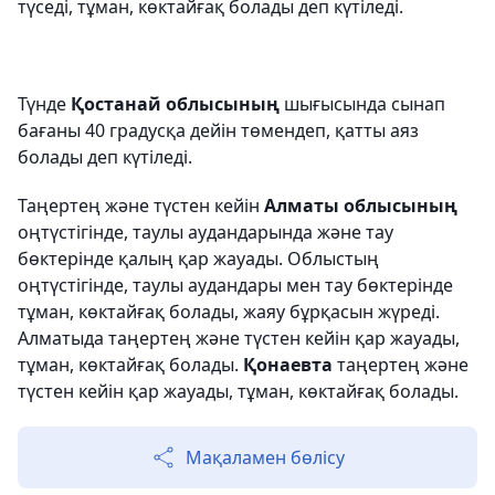
түседі, тұман, көктайғақ болады деп күтіледі.
Түнде
Қостанай облысының
шығысында сынап
бағаны 40 градусқа дейін төмендеп, қатты аяз
болады деп күтіледі.
Таңертең және түстен кейін
Алматы облысының
оңтүстігінде, таулы
аудандарында
және тау
бөктерінде қалың қар жауады. Облыстың
оңтүстігінде, таулы
аудандары мен
тау бөктерінде
тұман, көктайғақ болады, жаяу бұрқасын жүреді.
Алматыда таңертең және түстен кейін қар жауады,
тұман, көктайғақ болады.
Қонаевта
таңертең және
түстен кейін қар жауады, тұман, көктайғақ болады.
Мақаламен бөлісу