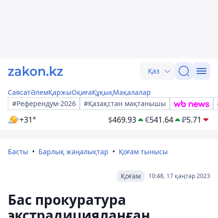
Қаз
Саясат
Әлем
Қаржы
Оқиға
Құқық
Мақалалар
#Референдум-2026
#Қазақстан мақтанышы
+31°
$
469.93
€
541.64
₽
5.71
Басты
Барлық жаңалықтар
Қоғам тынысы
Қоғам
10:48, 17 қаңтар 2023
Бас прокуратура
экстрадицияланған