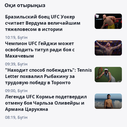
Оқи отырыңыз
Бразильский боец UFC Уокер
считает Вердума величайшим
тяжеловесом в истории
10:19, Бүгін
Чемпион UFC Гейджи может
освободить титул ради боя с
Махачевым
09:39, Бүгін
"Находит способ побеждать": Tennis
Letter похвалил Рыбакину за
трудовую победу в Торонто
09:00, Бүгін
Легенда UFC Кормье подетвердил
отмену боя Чарльза Оливейры и
Армана Царукяна
08:19, Бүгін