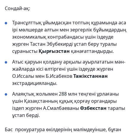
Сондай-ақ:
Трансұлттық ұйымдасқан топтың құрамында аса
ірі мөлшерде алтын мен зергерлік бұйымдардың
экономикалық контрабандасы үшін іздеуде
жүрген Тастан Эбубекирді ұстап беру туралы
сұранысты
Қырғызстан
қанағаттандырды.
Атыс қаруын қолдану арқылы ауырлататын мән-
жайларда кісі өлтіргені үшін іздеуде жүрген
О.Иссалы мен Б.Исабеков
Тәжікстаннан
экстрадицияланды.
Алаяқтық жолымен 288 млн теңгені ұрлағаны
үшін Қазақстанның құқық қорғау органдары
іздеп жүрген А.Смалбаеваны
Өзбекстан
тарапы
ұстап берді.
Бас прокуратура өкілдерінің мәлімдеуінше, бұған