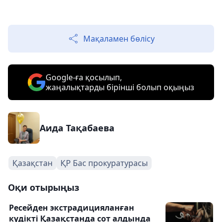
Мақаламен бөлісу
Google-ға қосылып,
жаңалықтарды бірінші болып оқыңыз
Аида Тақабаева
Қазақстан
ҚР Бас прокуратурасы
Оқи отырыңыз
Ресейден экстрадицияланған
күдікті Қазақстанда сот алдында