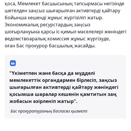
қоса, Мемлекет басшысының тапсырмасы негізінде
шетелден заңсыз шығарылған активтерді қайтару
бойынша кешенді жұмыс жүргізіліп жатыр.
Экономикалық ресурстардың заңсыз
шоғырлануына қарсы іс-қимыл мәселелері жөніндегі
ведомствоаралық комиссия жұмыс жүргізуде,
оған Бас прокурор басшылық жасайды.
"Үкіметпен және басқа да мүдделі
мемлекеттік органдармен бірлесіп, заңсыз
шығарылған активтерді қайтару жөніндегі
қосымша шаралар кешенін қамтитын заң
жобасын әзірленіп жатыр".
Бас прокуратураның баспасөз қызметі