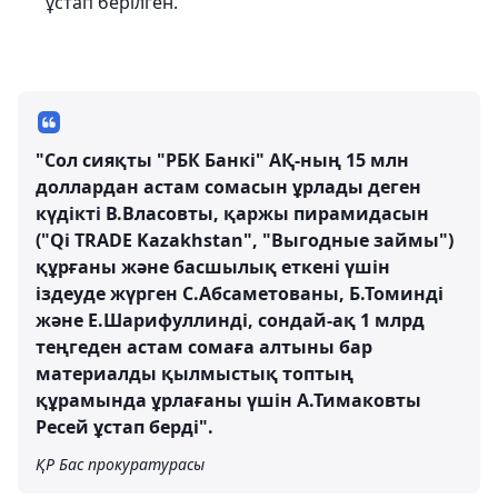
ұстап берілген.
"Сол сияқты "РБК Банкі" АҚ-ның 15 млн
доллардан астам сомасын ұрлады деген
күдікті В.Власовты, қаржы пирамидасын
("Qi TRADE Kazakhstan", "Выгодные займы")
құрғаны және басшылық еткені үшін
іздеуде жүрген С.Абсаметованы, Б.Томинді
және Е.Шарифуллинді, сондай-ақ 1 млрд
теңгеден астам сомаға алтыны бар
материалды қылмыстық топтың
құрамында ұрлағаны үшін А.Тимаковты
Ресей
ұстап берді".
ҚР Бас прокуратурасы