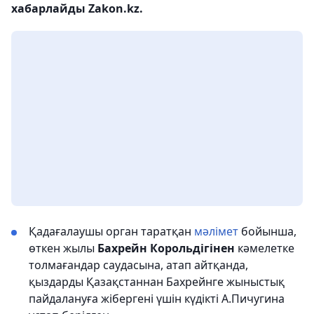
хабарлайды Zakon.kz.
Қадағалаушы орган таратқан
мәлімет
бойынша,
өткен жылы
Бахрейн Корольдігінен
кәмелетке
толмағандар саудасына, атап айтқанда,
қыздарды Қазақстаннан Бахрейнге жыныстық
пайдалануға жібергені үшін күдікті А.Пичугина