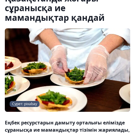
сұранысқа ие
мамандықтар қандай
Сурет: pixabay
Еңбек ресурстарын дамыту орталығы елімізде
сұранысқа ие мамандықтар тізімін жариялады,