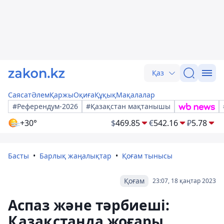
Қаз
Саясат
Әлем
Қаржы
Оқиға
Құқық
Мақалалар
#Референдум-2026
#Қазақстан мақтанышы
+30°
$
469.85
€
542.16
₽
5.78
Басты
Барлық жаңалықтар
Қоғам тынысы
Қоғам
23:07, 18 қаңтар 2023
Аспаз және тәрбиеші:
Қазақстанда жоғары