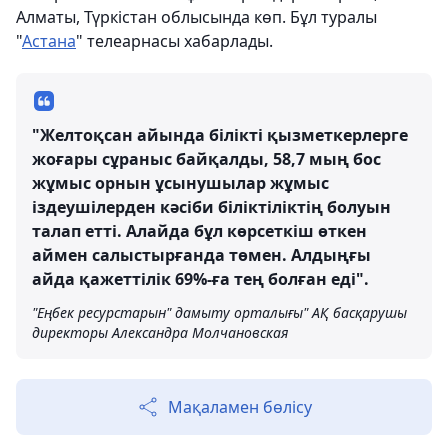
Алматы, Түркістан облысында көп. Бұл туралы
"
Астана
" телеарнасы хабарлады.
"Желтоқсан айында білікті қызметкерлерге
жоғары сұраныс байқалды, 58,7 мың бос
жұмыс орнын ұсынушылар жұмыс
іздеушілерден кәсіби біліктіліктің болуын
талап етті. Алайда бұл көрсеткіш өткен
аймен салыстырғанда төмен. Алдыңғы
айда қажеттілік 69%-ға тең болған еді".
"Еңбек ресурстарын" дамыту орталығы" АҚ басқарушы
директоры Александра Молчановская
Мақаламен бөлісу