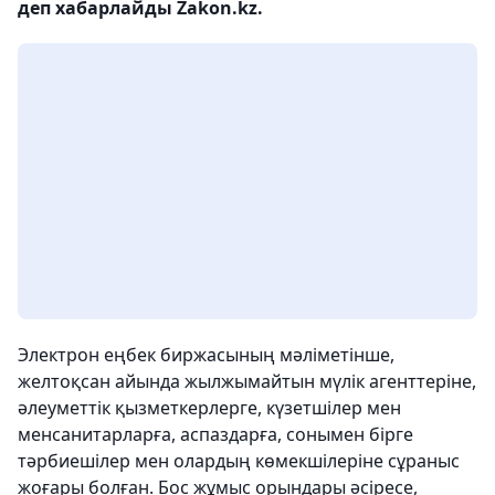
деп хабарлайды Zakon.kz.
Электрон еңбек биржасының мәліметінше,
желтоқсан айында жылжымайтын мүлік агенттеріне,
әлеуметтік қызметкерлерге, күзетшілер мен
менсанитарларға, аспаздарға, сонымен бірге
тәрбиешілер мен олардың көмекшілеріне сұраныс
жоғары болған. Бос жұмыс орындары әсіресе,