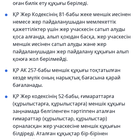
оған билік ету құқығы беріледі.
ҚР Жер Кодексінің 81-бабы жеке меншік иесінен
немесе жер пайдаланушыдан мемлекеттік
қажеттіліктер үшін жер учаскесін сатып алуды
қоса алғанда, алып қоюдан басқа, жер учаскесін
меншік иесінен сатып алуды және жер
пайдаланушыдан жер пайдалану құқығын алып
қоюға жол берілмейді.
ҚР АК 257-бабы меншік құқығы тоқтатылған
кезде мүлік оның нарықтық бағасына қарай
бағаланады.
ҚР Жер кодексінің 52-бабы, ғимараттарға
(құрылыстарға, құрылыстарға) меншік құқығы
заңнамада белгіленген тәртіппен аталған
ғимараттар (құрылыстар, құрылыстар)
орналасқан жер учаскесіне меншік құқығын
білдіреді. Аталған құқықтар бір-бірінен