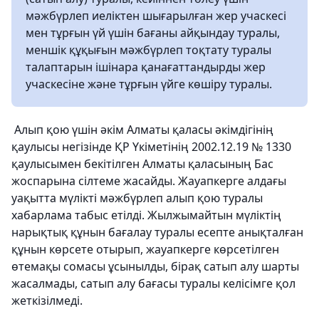
мәжбүрлеп иеліктен шығарылған жер учаскесі
мен тұрғын үй үшін бағаны айқындау туралы,
меншік құқығын мәжбүрлеп тоқтату туралы
талаптарын ішінара қанағаттандырды жер
учаскесіне және тұрғын үйге көшіру туралы.
Алып қою үшін әкім Алматы қаласы әкімдігінің
қаулысы негізінде ҚР Үкіметінің 2002.12.19 № 1330
қаулысымен бекітілген Алматы қаласының Бас
жоспарына сілтеме жасайды. Жауапкерге алдағы
уақытта мүлікті мәжбүрлеп алып қою туралы
хабарлама табыс етілді. Жылжымайтын мүліктің
нарықтық құнын бағалау туралы есепте анықталған
құнын көрсете отырып, жауапкерге көрсетілген
өтемақы сомасы ұсынылды, бірақ сатып алу шарты
жасалмады, сатып алу бағасы туралы келісімге қол
жеткізілмеді.