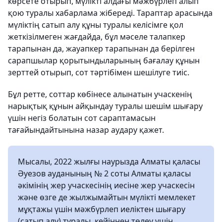
көрсете отырып, мүлікті алдағы мәжбүрлеп алып
қою туралы хабарлама жібереді. Тараптар арасында
мүліктің сатып алу құны туралы келісімге қол
жеткізілмеген жағдайда, бұл мәселе талапкер
тарапынан да, жауапкер тарапынан да берілген
сарапшылар қорытындыларының бағалау құнын
зерттей отырып, сот тәртібімен шешілуге тиіс.
Бұл ретте, соттар көбінесе алынатын учаскенің
нарықтық құнын айқындау туралы шешім шығару
үшін негіз болатын сот сараптамасын
тағайындайтынына назар аудару қажет.
Мысалы, 2022 жылғы наурызда Алматы қаласы
Әуезов ауданының № 2 соты Алматы қаласы
әкімінің жер учаскесінің иесіне жер учаскесін
және өзге де жылжымайтын мүлікті мемлекет
мұқтажы үшін мәжбүрлеп иеліктен шығару
(сатып алу) туралы, кейіннен төлеу үшін