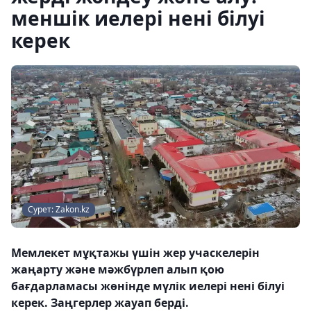
меншік иелері нені білуі
керек
Сурет: Zakon.kz
Мемлекет мұқтажы үшін жер учаскелерін
жаңарту және мәжбүрлеп алып қою
бағдарламасы жөнінде мүлік иелері нені білуі
керек. Заңгерлер жауап берді.