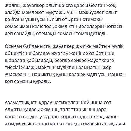
Жалпы, жауапкер алып қоюға қарсы болған жоқ,
алайда мемлекет мұқтажы үшін мәжбүрлеп алып
қойғаны үшін ұсынылып отырған өтемақы
сомасымен келіспеді, әкімдіктің дәлелдерін негізсіз
деп санайды, өтемақы сомасы төмендетілді.
Осыған байланысты жауапкер жылжымайтын мүлік
объектісіне бағалау жүргізу жөнінде өз бетінше
шаралар қабылдады, есепке сәйкес жауапкерге
тиесілі жылжымайтын мүлікпен алынатын жер
учаскесінің нарықтық құны қала әкімдігі ұсынғаннан
көп соманы құрады.
Азаматтық істі қарау нәтижелері бойынша сот
Алматы қаласы әкімінің талаптарын ішінара
қанағаттандыру туралы қорытындыға келді және
әкімдік ұсынғаннан көп өтемақы сомасын анықтады.