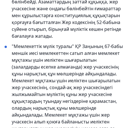
бөлінбейді. Азаматтардың заттай құқыққа, жер
учаскесіне және ондағы бөлінбейтін ғимараттар
мен құрылыстарға конституциялық құқықтарын
қорғауға бағытталған Жер кодексінің 52-бабына
сүйене отырып, бірыңғай мүліктік кешен ретінде
бағалауға жатады.
"Мемлекеттік мүлік туралы" ҚР Заңының 67-бабы
меншік иесі мемлекеттен сатып алған мемлекет
мұқтажы үшін иеліктен шығарылатын
(залалдарды есепке алмағанда) жер учаскесінің
құны нарықтық құн мөлшерінде айқындалады.
Мемлекет мұқтажы үшін иеліктен шығарылатын
жер учаскесінің, сондай-ақ жер учаскесіндегі
жылжымайтын мүліктің құны жер учаскесіне
құқықтардың туындау негіздеріне қарамастан,
олардың нарықтық құны мөлшерінде
айқындалады. Мемлекет мұқтажы үшін жер
учаскесін алып қоюға байланысты иеліктен