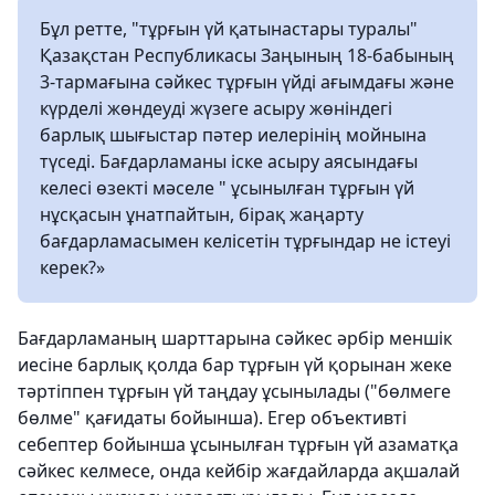
Бұл ретте, "тұрғын үй қатынастары туралы"
Қазақстан Республикасы Заңының 18-бабының
3-тармағына сәйкес тұрғын үйді ағымдағы және
күрделі жөндеуді жүзеге асыру жөніндегі
барлық шығыстар пәтер иелерінің мойнына
түседі. Бағдарламаны іске асыру аясындағы
келесі өзекті мәселе " ұсынылған тұрғын үй
нұсқасын ұнатпайтын, бірақ жаңарту
бағдарламасымен келісетін тұрғындар не істеуі
керек?»
Бағдарламаның шарттарына сәйкес әрбір меншік
иесіне барлық қолда бар тұрғын үй қорынан жеке
тәртіппен тұрғын үй таңдау ұсынылады ("бөлмеге
бөлме" қағидаты бойынша). Егер объективті
себептер бойынша ұсынылған тұрғын үй азаматқа
сәйкес келмесе, онда кейбір жағдайларда ақшалай