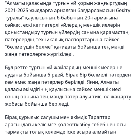
"Алматы қаласында тұрғын үй қорын жаңғыртудың
2021-2025 жылдарға арналған бағдарламасын бекіту
туралы" қаулысының 6-бабының 20-тармағына
сәйкес, ескі көппәтерлі үйлердің меншік иелерін
қоныстандыру тұрғын үйлердің санына қарамастан,
пәтерлердің техникалық паспорттарына сәйкес
"бөлме үшін бөлме" қағидаты бойынша тең мәнді
жаңа пәтерлерге жүргізіледі.
Бұл ретте тұрғын үй-жайлардың меншік иелеріне
ауданы бойынша бірдей, бірақ бір бөлмелі пәтерден
кем емес жаңа пәтерлер беріледі. Яғни, Алматы
қаласы әкімдігінің қаулысына сәйкес меншік иесі
өзінің орнына тең мәнді пәтер алуы тиіс, ол жаңарту
жобасы бойынша беріледі.
Бірақ құрылыс салушы мен әкімдік Тараптар
арасындағы келісімге қол жеткізбеу себебінен осы
тармақты толық көлемде іске асыра алмайтын