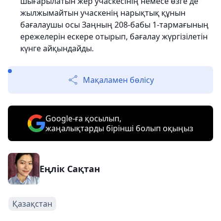
шығарылатын жер учаскесінің немесе өзге де
жылжымайтын учаскенің нарықтық құнын
бағалаушы осы Заңның 208-бабы 1-тармағының
ережелерін ескере отырып, бағалау жүргізілетін
күнге айқындайды.
Мақаламен бөлісу
Google-ға қосылып,
жаңалықтарды бірінші болып оқыңыз
Еңлік Сақтан
Қазақстан