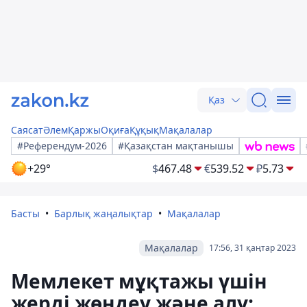
Қаз
Саясат
Әлем
Қаржы
Оқиға
Құқық
Мақалалар
#Референдум-2026
#Қазақстан мақтанышы
+29°
$
467.48
€
539.52
₽
5.73
Басты
Барлық жаңалықтар
Мақалалар
Мақалалар
17:56, 31 қаңтар 2023
Мемлекет мұқтажы үшін
жерді жөндеу және алу: