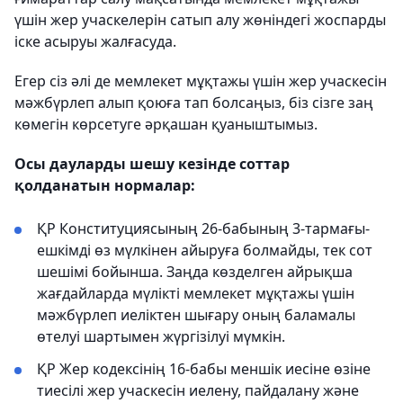
үшін жер учаскелерін сатып алу жөніндегі жоспарды
іске асыруы жалғасуда.
Егер сіз әлі де мемлекет мұқтажы үшін жер учаскесін
мәжбүрлеп алып қоюға тап болсаңыз, біз сізге заң
көмегін көрсетуге әрқашан қуаныштымыз.
Осы дауларды шешу кезінде соттар
қолданатын нормалар:
ҚР Конституциясының 26-бабының 3-тармағы-
ешкімді өз мүлкінен айыруға болмайды, тек сот
шешімі бойынша. Заңда көзделген айрықша
жағдайларда мүлікті мемлекет мұқтажы үшін
мәжбүрлеп иеліктен шығару оның баламалы
өтелуі шартымен жүргізілуі мүмкін.
ҚР Жер кодексінің 16-бабы меншік иесіне өзіне
тиесілі жер учаскесін иелену, пайдалану және