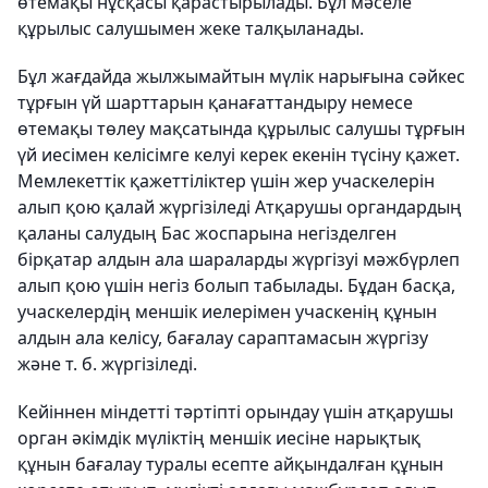
өтемақы нұсқасы қарастырылады. Бұл мәселе
құрылыс салушымен жеке талқыланады.
Бұл жағдайда жылжымайтын мүлік нарығына сәйкес
тұрғын үй шарттарын қанағаттандыру немесе
өтемақы төлеу мақсатында құрылыс салушы тұрғын
үй иесімен келісімге келуі керек екенін түсіну қажет.
Мемлекеттік қажеттіліктер үшін жер учаскелерін
алып қою қалай жүргізіледі Атқарушы органдардың
қаланы салудың Бас жоспарына негізделген
бірқатар алдын ала шараларды жүргізуі мәжбүрлеп
алып қою үшін негіз болып табылады. Бұдан басқа,
учаскелердің меншік иелерімен учаскенің құнын
алдын ала келісу, бағалау сараптамасын жүргізу
және т. б. жүргізіледі.
Кейіннен міндетті тәртіпті орындау үшін атқарушы
орган әкімдік мүліктің меншік иесіне нарықтық
құнын бағалау туралы есепте айқындалған құнын