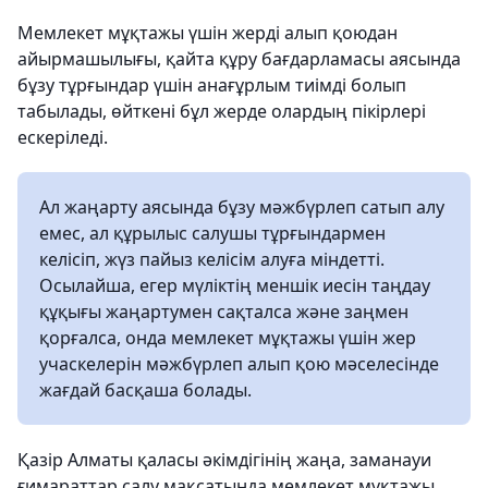
Мемлекет мұқтажы үшін жерді алып қоюдан
айырмашылығы, қайта құру бағдарламасы аясында
бұзу тұрғындар үшін анағұрлым тиімді болып
табылады, өйткені бұл жерде олардың пікірлері
ескеріледі.
Ал жаңарту аясында бұзу мәжбүрлеп сатып алу
емес, ал құрылыс салушы тұрғындармен
келісіп, жүз пайыз келісім алуға міндетті.
Осылайша, егер мүліктің меншік иесін таңдау
құқығы жаңартумен сақталса және заңмен
қорғалса, онда мемлекет мұқтажы үшін жер
учаскелерін мәжбүрлеп алып қою мәселесінде
жағдай басқаша болады.
Қазір Алматы қаласы әкімдігінің жаңа, заманауи
ғимараттар салу мақсатында мемлекет мұқтажы