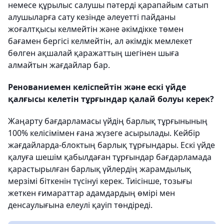
немесе құрылыс салушы пәтерді қарапайым сатып
алушыларға сату кезінде әлеуетті пайданы
жоғалтқысы келмейтін және әкімдікке төмен
бағамен бергісі келмейтін, ал әкімдік мемлекет
бөлген ақшалай қаражаттың шегінен шыға
алмайтын жағдайлар бар.
Ренованиемен келіспейтін және ескі үйде
қалғысы келетін тұрғындар қалай болуы керек?
Жаңарту бағдарламасы үйдің барлық тұрғынының
100% келісімімен ғана жүзеге асырылады. Кейбір
жағдайларда-блоктың барлық тұрғындары. Ескі үйде
қалуға шешім қабылдаған тұрғындар бағдарламада
қарастырылған барлық үйлердің жарамдылық
мерзімі біткенін түсінуі керек. Тиісінше, тозығы
жеткен ғимараттар адамдардың өмірі мен
денсаулығына елеулі қауіп төндіреді.