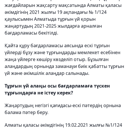
жағдайларын жақсарту мақсатында Алматы қаласы
әкімдігінің 2021 жылғы 19 ақпандағы № 1/124
қаулысымен Алматыда тұрғын үй қорын
жаңартудың 2021-2025 жылдарға арналған
бағдарламасы бекітілді.
Қайта құру бағдарламасы аясында ескі тұрғын
үйлерді бұзу және тұрғындарды мемлекет есебінен
жаңа үйлерге көшіру көзделіп отыр. Бұзылған
алаңдардың орнында заманауи биік қабатты тұрғын
үй және әкімшілік алаңдар салынады.
Тұрғын үй алаңы осы бағдарламаға түскен
тұрғындарға не істеу керек?
Жаңартудың негізгі қағидасы-ескі пәтердің орнына
балама пәтер беру.
Алматы қаласы әкімдігінің 19.02.2021 жылғы №1/124