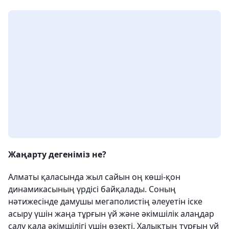
Жаңарту дегеніміз не?
Алматы қаласында жыл сайын оң көші-қон
динамикасының үрдісі байқалады. Соның
нәтижесінде дамушы мегаполистің әлеуетін іске
асыру үшін жаңа тұрғын үй және әкімшілік алаңдар
салу қала әкімшілігі үшін өзекті. Халықтың тұрғын үй