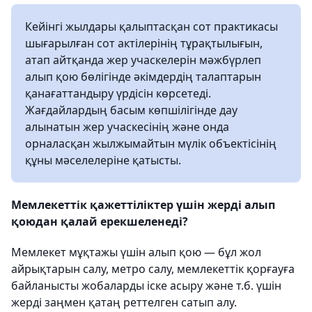
Кейінгі жылдары қалыптасқан сот практикасы
шығарылған сот актілерінің тұрақтылығын,
атап айтқанда жер учаскелерін мәжбүрлеп
алып қою бөлігінде әкімдердің талаптарын
қанағаттандыру үрдісін көрсетеді.
Жағдайлардың басым көпшілігінде дау
алынатын жер учаскесінің және онда
орналасқан жылжымайтын мүлік объектісінің
құны мәселелеріне қатысты.
Мемлекеттік қажеттіліктер үшін жерді алып
қоюдан қалай ерекшеленеді?
Мемлекет мұқтажы үшін алып қою — бұл жол
айрықтарын салу, метро салу, мемлекеттік қорғауға
байланысты жобаларды іске асыру және т.б. үшін
жерді заңмен қатаң реттелген сатып алу.