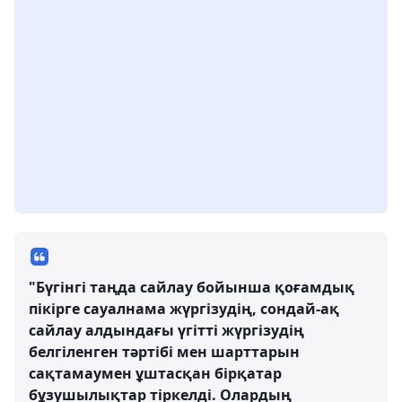
"Бүгінгі таңда сайлау бойынша қоғамдық
пікірге сауалнама жүргізудің, сондай-ақ
сайлау алдындағы үгітті жүргізудің
белгіленген тәртібі мен шарттарын
сақтамаумен ұштасқан бірқатар
бұзушылықтар тіркелді. Олардың