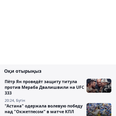
Оқи отырыңыз
Пётр Ян проведёт защиту титула
против Мераба Двалишвили на UFC
333
20:24, Бүгін
"Астана" одержала волевую победу
над "Окжетпесом" в матче КПЛ