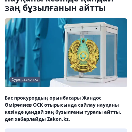
заң бұзылғанын айтты
Сурет: Zakon.kz
Бас прокурордың орынбасары Жандос
Өмірәлиев ОСК отырысында сайлау науқаны
кезінде қандай заң бұзылғаны туралы айтты,
деп хабарлайды Zakon.kz.