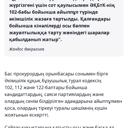
жүргізгені үшін сот қаулысымен ӘҚБтК-нің
102-бабы бойынша айыппұл түрінде
әкімшілік жазаға тартылды. Қалғандары
бойынша кінәлілерді осы баппен
жауаптылыққа тарту жөніндегі шаралар
қабылданып жатыр".
Жандос Өмірәлиев
Бас прокурордың орынбасары сонымен бірге
Әкімшілік құқық бұзушылық турал кодексің
102, 112 және 122-баптары бойынша
кандидаттардың, саяси партиялардың және
олардың сенім білдірілген адамдарына айыппұлмен
қоса, олардың тіркеуі туралы шешімнің күшін
жоятынын ескертті.
Сайлау құқықтарына қатысты осы және басқа да