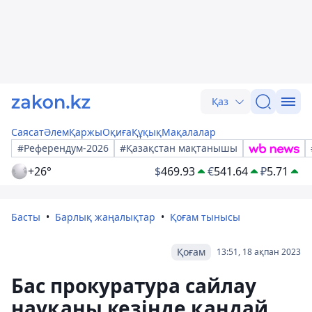
Қаз
Саясат
Әлем
Қаржы
Оқиға
Құқық
Мақалалар
#Референдум-2026
#Қазақстан мақтанышы
+26°
$
469.93
€
541.64
₽
5.71
Басты
Барлық жаңалықтар
Қоғам тынысы
Қоғам
13:51, 18 ақпан 2023
Бас прокуратура сайлау
науқаны кезінде қандай