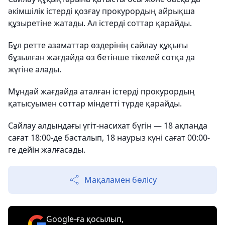
әкімшілік істерді қозғау прокурордың айрықша
құзыретіне жатады. Ал істерді соттар қарайды.
Бұл ретте азаматтар өздерінің сайлау құқығы
бұзылған жағдайда өз бетінше тікелей сотқа да
жүгіне алады.
Мұндай жағдайда аталған істерді прокурордың
қатысуымен соттар міндетті түрде қарайды.
Сайлау алдындағы үгіт-насихат бүгін — 18 ақпанда
сағат 18:00-де басталып, 18 наурыз күні сағат 00:00-
ге дейін жалғасады.
Мақаламен бөлісу
Google-ға қосылып,