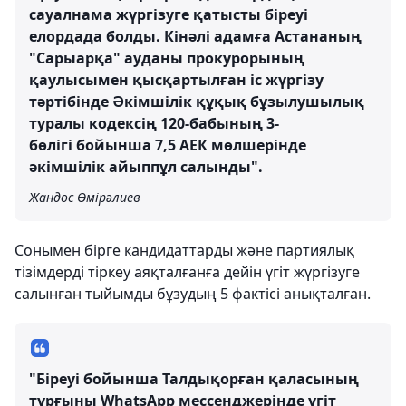
сауалнама жүргізуге қатысты біреуі
елордада болды. Кінәлі адамға Астананың
"Сарыарқа" ауданы прокурорының
қаулысымен қысқартылған іс жүргізу
тәртібінде Әкімшілік құқық бұзылушылық
туралы кодексің 120-бабының 3-
бөлігі бойынша 7,5 АЕК мөлшерінде
әкімшілік айыппұл салынды".
Жандос Өмірәлиев
Сонымен бірге кандидаттарды және партиялық
тізімдерді тіркеу аяқталғанға дейін үгіт жүргізуге
салынған тыйымды бұзудың 5 фактісі анықталған.
"Біреуі бойынша Талдықорған қаласының
тұрғыны WhatsApp мессенджерінде үгіт