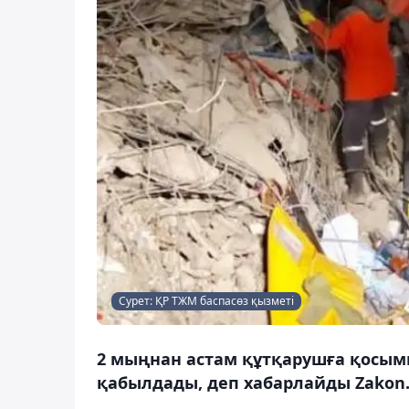
Сурет: ҚР ТЖМ баспасөз қызметі
2 мыңнан астам құтқарушға қосымша
қабылдады, деп хабарлайды Zakon.