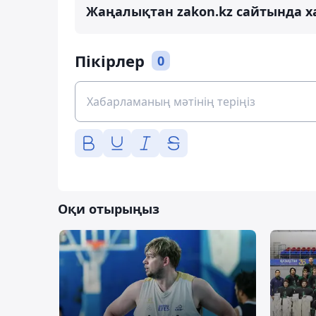
Жаңалықтан zakon.kz сайтында х
Пікірлер
0
Оқи отырыңыз