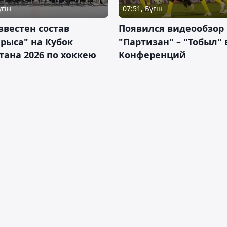
үгін
07:51, Бүгін
звестен состав
Появился видеообзор
рыса" на Кубок
"Партизан" – "Тобыл" 
тана 2026 по хоккею
Конференций