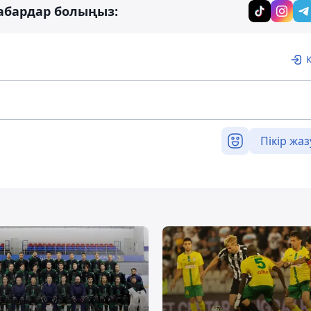
абардар болыңыз:
Пікір жаз