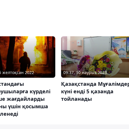
15 желтоқсан 2022
09:37, 10 наурыз 2023
стандағы
Қазақстанда Мұғалімде
рушыларға күрделі
күні енді 5 қазанда
ше жағдайларды
тойланады
ны үшін қосымша
ленеді