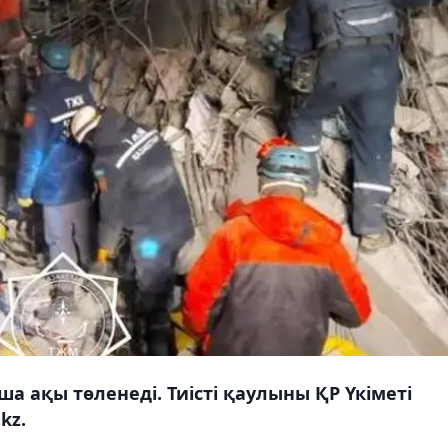
 ақы төленеді. Тиісті қаулыны ҚР Үкіметі
kz.