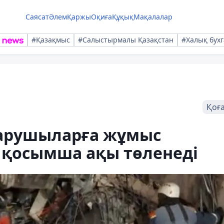
Саясат
Әлем
Қаржы
Оқиға
Құқық
Мақалалар
#Қазақмыс
#Салыстырмалы Қазақстан
#Халық бухг
Қоғ
қарушыларға жұмыс
н қосымша ақы төленеді