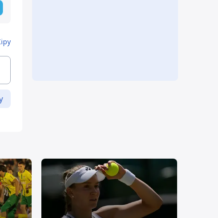
Кіру
у