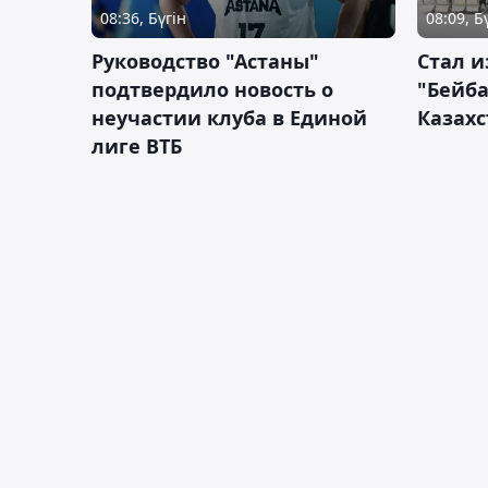
08:36, Бүгін
08:09, Б
Руководство "Астаны"
Стал и
подтвердило новость о
"Бейба
неучастии клуба в Единой
Казахс
лиге ВТБ