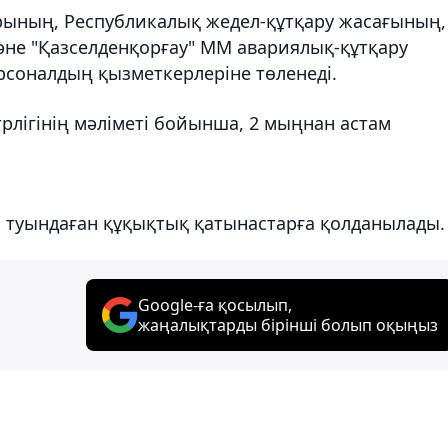
рының, Республикалық жедел-құтқару жасағының,
не "Қазселденқорғау" ММ авариялық-құтқару
рсоналдың қызметкерлеріне төленеді.
рлігінің мәліметі бойынша, 2 мыңнан астам
п туындаған құқықтық қатынастарға қолданылады.
Google-ға қосылып,
жаңалықтарды бірінші болып оқыңыз