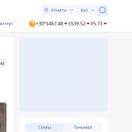
Алматы
Қаз
+30°
$
467.48
€
539.52
₽
5.73
алтері
ам
Соңғы
Танымал