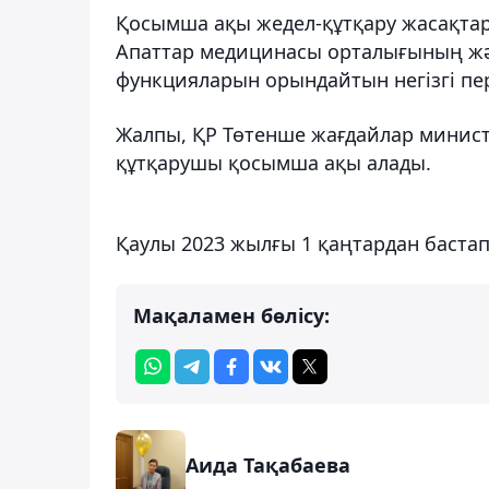
Қосымша ақы жедел-құтқару жасақта
Апаттар медицинасы орталығының жә
функцияларын орындайтын негізгі пе
Жалпы, ҚР Төтенше жағдайлар минист
құтқарушы қосымша ақы алады.
Қаулы 2023 жылғы 1 қаңтардан баста
Мақаламен бөлісу:
Аида Тақабаева