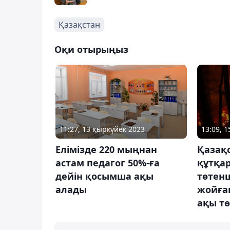
Қазақстан
Оқи отырыңыз
11:27, 13 қыркүйек 2023
13:09, 
Елімізде 220 мыңнан
Қазақ
астам педагог 50%-ға
құтқа
дейін қосымша ақы
төтен
алады
жойға
ақы тө