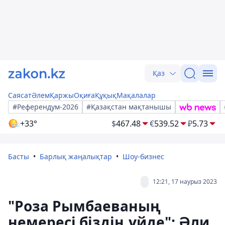
Қаз
Саясат
Әлем
Қаржы
Оқиға
Құқық
Мақалалар
#Референдум-2026
#Қазақстан мақтанышы
+33°
$
467.48
€
539.52
₽
5.73
Басты
Барлық жаңалықтар
Шоу-бизнес
12:21, 17 наурыз 2023
"Роза Рымбаеваның
немересі біздің үйде": Әли