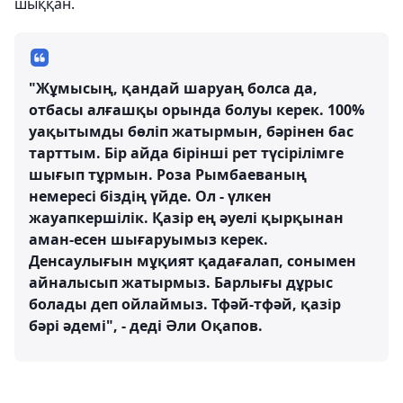
шыққан.
"Жұмысың, қандай шаруаң болса да,
отбасы алғашқы орында болуы керек. 100%
уақытымды бөліп жатырмын, бәрінен бас
тарттым. Бір айда бірінші рет түсірілімге
шығып тұрмын. Роза Рымбаеваның
немересі біздің үйде. Ол - үлкен
жауапкершілік. Қазір ең әуелі қырқынан
аман-есен шығаруымыз керек.
Денсаулығын мұқият қадағалап, сонымен
айналысып жатырмыз. Барлығы дұрыс
болады деп ойлаймыз. Тфәй-тфәй, қазір
бәрі әдемі", - деді Әли Оқапов.