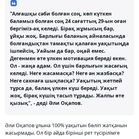
"Алғашқы сәби болған соң, көп күткен
баламыз болған соң 24 сағаттың 29-ын оған
бергіміз-ақ келеді. Бірақ жұмысың бар,
ұйқы жоқ. Барлығы баланың айналасында
болғандықтан тамақты қалаған уақытыңда
ішпейсің. Уайым да бар, оңай емес.
Дегенмен өте үлкен мотивация береді екен.
Ол - жаңа адам. Ол үшін барлығын жасағың
келеді. Неге жасамасқа? Неге ән жазбасқа?
Неге сахнаға шықпасқа? Уақытың жетпей
тұрса да, балаң үлкен күш береді. Уақыт
жоқ, бірақ күшің тасып тұрады. Жалпы өте
қызық", - деді Әли Оқапов.
Әли Оқапов ұлына 100% уақытын бөліп жатқанын
жасырмады. Ол бір айда бірінші рет түсірілімге