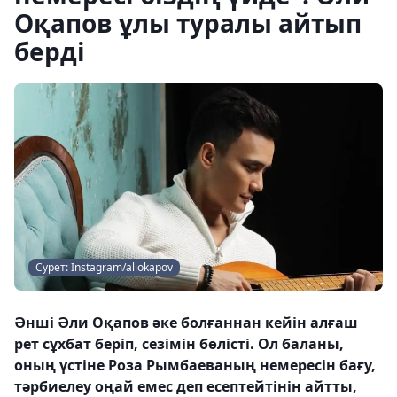
Оқапов ұлы туралы айтып
берді
Сурет: Instagram/aliokapov
Әнші Әли Оқапов әке болғаннан кейін алғаш
рет сұхбат беріп, сезімін бөлісті. Ол баланы,
оның үстіне Роза Рымбаеваның немересін бағу,
тәрбиелеу оңай емес деп есептейтінін айтты,