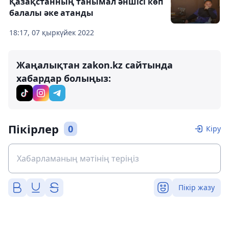
Қазақстанның танымал әншісі көп
балалы әке атанды
18:17, 07 қыркүйек 2022
Жаңалықтан zakon.kz сайтында
хабардар болыңыз:
Пікірлер
0
Кіру
Пікір жазу