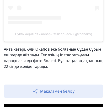
Публикация от «Хабар» телеарнасы (@khabartv)
Айта кетері, Әли Оқапов әке болғанын бұдан бұрын
еш жерде айтпады. Тек өзінің Instagram-дағы
парақшасында фото бөлісті. Бұл жаңалық ақпанның
22-сінде желіде тарады.
Мақаламен бөлісу