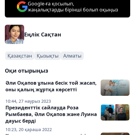
Google-ға қосылып,
жаңалықтарды бірінші болып оқыңыз
Еңлік Сақтан
Қазақстан
Қызықты
Алматы
Оқи отырыңыз
Әли Оқапов ұлына бесік той жасап,
оны қалың жұртқа көрсетті
10:44, 27 наурыз 2023
Президенттік сайлауда Роза
Рымбаева, Әли Оқапов және Луина
дауыс берді
10:23, 20 қараша 2022