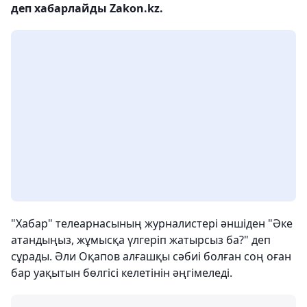
деп хабарлайды Zakon.kz.
"Хабар" телеарнасының журналистері әншіден "Әке
атандыңыз, жұмысқа үлгеріп жатырсыз ба?" деп
сұрады. Әли Оқапов алғашқы сәбиі болған соң оған
бар уақытын бөлгісі келетінін әңгімеледі.