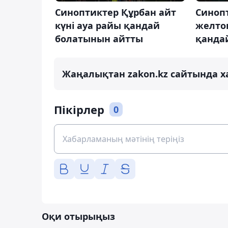
Синоптиктер Құрбан айт
Синоп
күні ауа райы қандай
желто
болатынын айтты
қанда
Жаңалықтан zakon.kz сайтында х
Пікірлер
0
Оқи отырыңыз