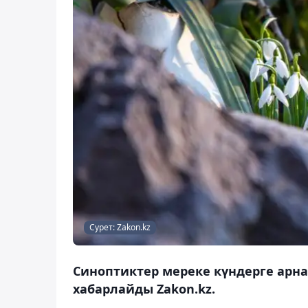
Сурет: Zakon.kz
Синоптиктер мереке күндерге арн
хабарлайды Zakon.kz.