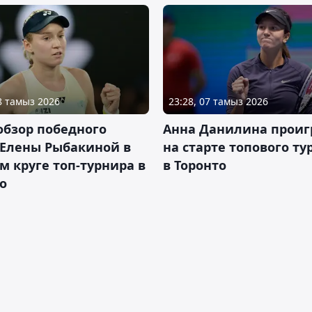
08 тамыз 2026
23:28, 07 тамыз 2026
обзор победного
Анна Данилина проиг
 Елены Рыбакиной в
на старте топового ту
м круге топ-турнира в
в Торонто
о