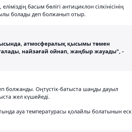
еліміздің басым бөлігі антициклон сілкінісінің
ылы болады деп болжанып отыр.
шығысында, атмосфералық қысымы төмен
алады, найзағай ойнап, жаңбыр жауады", -
п болжанды. Оңтүстік-батыста шаңды дауыл
ыста жел күшейеді.
тында ауа температурасы қолайлы болатынын еск