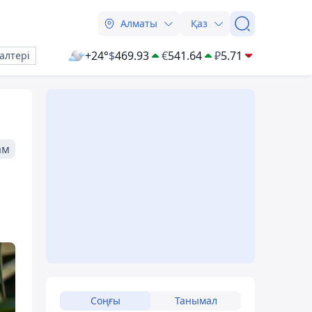
Алматы
Қаз
+24°
$
469.93
€
541.64
₽
5.71
алтері
ам
Соңғы
Танымал