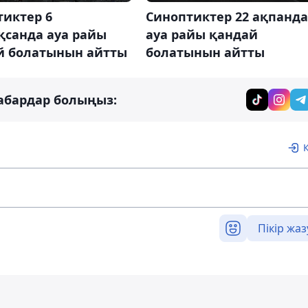
тиктер 6
Синоптиктер 22 ақпанда
қсанда ауа райы
ауа райы қандай
й болатынын айтты
болатынын айтты
абардар болыңыз:
Пікір жаз