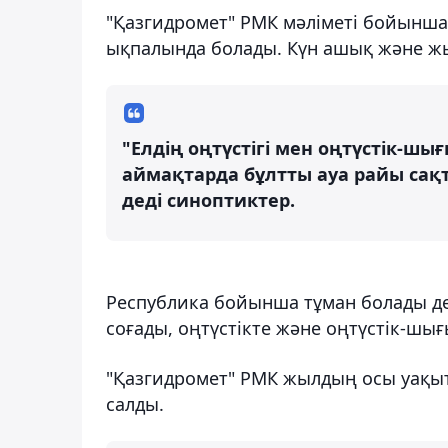
"Қазгидромет" РМК мәліметі бойынша, 
ықпалында болады. Күн ашық және ж
"Елдің оңтүстігі мен оңтүстік-
аймақтарда бұлтты ауа райы сақт
деді синоптиктер.
Республика бойынша тұман болады де
соғады, оңтүстікте және оңтүстік-шығ
"Қазгидромет" РМК жылдың осы уақы
салды.