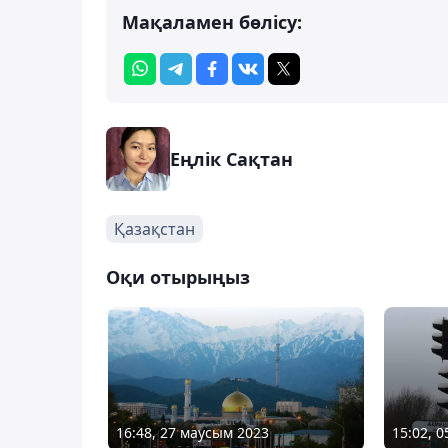
Мақаламен бөлісу:
Еңлік Сақтан
Қазақстан
Оқи отырыңыз
16:48, 27 маусым 2023
15:02, 