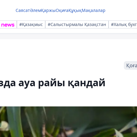
Саясат
Әлем
Қаржы
Оқиға
Құқық
Мақалалар
#Қазақмыс
#Салыстырмалы Қазақстан
#Халық бухг
Қоғ
зда ауа райы қандай