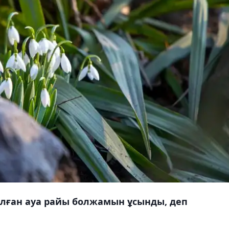
алған ауа райы болжамын ұсынды, деп