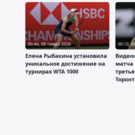
00:44, 08 тамыз 2026
00:10, 
Елена Рыбакина установила
Видео
уникальное достижение на
матча
турнирах WTA 1000
третье
Торонт