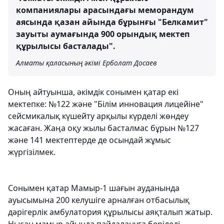
компаниялары арасындағы меморандум
аясында қазан айында бұрынғы "Белкамит"
зауыты аумағында 900 орындық мектеп
құрылысы басталады".
Алматы қаласының әкімі Ерболат Досаев
Оның айтуынша, әкімдік сонымен қатар екі
мектепке: №122 және "Білім инновация лицейіне"
сейсмикалық күшейту арқылы күрделі жөндеу
жасаған. Жаңа оқу жылы басталмас бұрын №127
және 141 мектептерде де осындай жұмыс
жүргізілмек.
Сонымен қатар Мамыр-1 шағын ауданында
ауысымына 200 келушіге арналған отбасылық
дәрігерлік амбулатория құрылысы аяқталып жатыр.