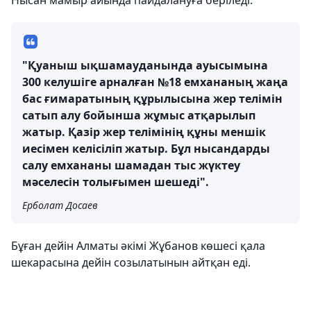
Нысан мамыр айында пайдалануға беріледі.
"Қуаныш ықшамауданында ауысымына
300 келушіге арналған №18 емхананың жаңа
бас ғимаратының құрылысына жер телімін
сатып алу бойынша жұмыс атқарылып
жатыр. Қазір жер телімінің құны меншік
иесімен келісіліп жатыр. Бұл нысандарды
салу емхананы шамадан тыс жүктеу
мәселесін толығымен шешеді".
Ерболат Досаев
Бұған дейін Алматы әкімі Жұбанов көшесі қала
шекарасына дейін созылатынын айтқан еді.