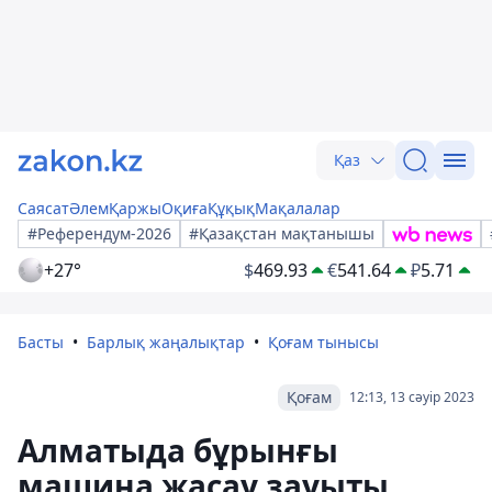
Қаз
Саясат
Әлем
Қаржы
Оқиға
Құқық
Мақалалар
#Референдум-2026
#Қазақстан мақтанышы
+27°
$
469.93
€
541.64
₽
5.71
Басты
Барлық жаңалықтар
Қоғам тынысы
Қоғам
12:13, 13 сәуір 2023
Алматыда бұрынғы
машина жасау зауыты