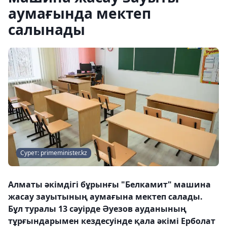
аумағында мектеп
салынады
Сурет: primeminister.kz
Алматы әкімдігі бұрынғы "Белкамит" машина
жасау зауытының аумағына мектеп салады.
Бұл туралы 13 сәуірде Әуезов ауданының
тұрғындарымен кездесуінде қала әкімі Ерболат