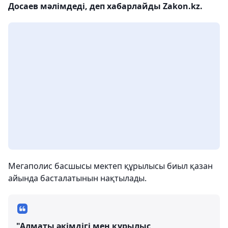
Досаев мәлімдеді, деп хабарлайды Zakon.kz.
Мегаполис басшысы мектеп құрылысы биыл қазан
айында басталатынын нақтылады.
"Алматы әкімдігі мен құрылыс