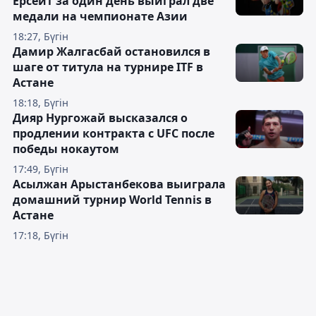
Ерсеит за один день выиграл две
медали на чемпионате Азии
18:27, Бүгін
Дамир Жалгасбай остановился в
шаге от титула на турнире ITF в
Астане
18:18, Бүгін
Дияр Нургожай высказался о
продлении контракта с UFC после
победы нокаутом
17:49, Бүгін
Асылжан Арыстанбекова выиграла
домашний турнир World Tennis в
Астане
17:18, Бүгін