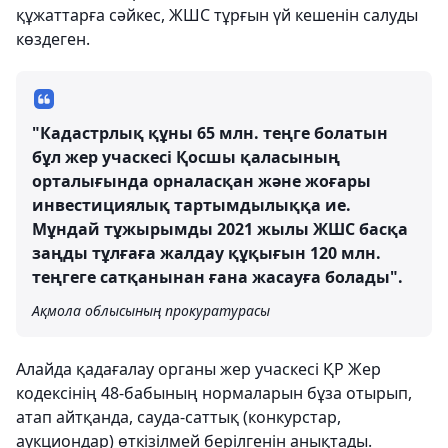
құжаттарға сәйкес, ЖШС тұрғын үй кешенін салуды
көздеген.
"Кадастрлық құны 65 млн. теңге болатын
бұл жер учаскесі Қосшы қаласының
орталығында орналасқан және жоғары
инвестициялық тартымдылыққа ие.
Мұндай тұжырымды 2021 жылы ЖШС басқа
заңды тұлғаға жалдау құқығын 120 млн.
теңгеге сатқанынан ғана жасауға болады".
Ақмола облысының прокуратурасы
Алайда қадағалау органы жер учаскесі ҚР Жер
кодексінің 48-бабының нормаларын бұза отырып,
атап айтқанда, сауда-саттық (конкурстар,
аукциондар) өткізілмей берілгенін анықтады.