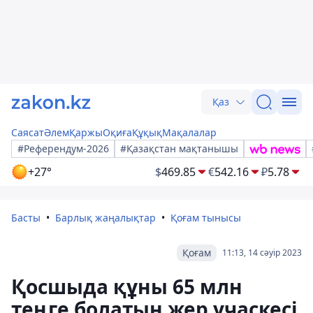
Қаз
Саясат
Әлем
Қаржы
Оқиға
Құқық
Мақалалар
#Референдум-2026
#Қазақстан мақтанышы
+27°
$
469.85
€
542.16
₽
5.78
Басты
Барлық жаңалықтар
Қоғам тынысы
Қоғам
11:13, 14 сәуір 2023
Қосшыда құны 65 млн
теңге болатын жер учаскесі