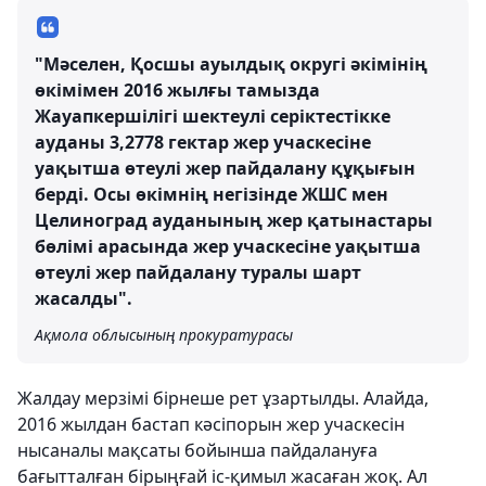
"Мәселен, Қосшы ауылдық округі әкімінің
өкімімен 2016 жылғы тамызда
Жауапкершілігі шектеулі серіктестікке
ауданы 3,2778 гектар жер учаскесіне
уақытша өтеулі жер пайдалану құқығын
берді. Осы өкімнің негізінде ЖШС мен
Целиноград ауданының жер қатынастары
бөлімі арасында жер учаскесіне уақытша
өтеулі жер пайдалану туралы шарт
жасалды".
Ақмола облысының прокуратурасы
Жалдау мерзімі бірнеше рет ұзартылды. Алайда,
2016 жылдан бастап кәсіпорын жер учаскесін
нысаналы мақсаты бойынша пайдалануға
бағытталған бірыңғай іс-қимыл жасаған жоқ. Ал