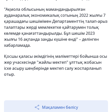
"Ақмола облысының мамандандырылған
ауданаралық экономикалық сотының 2022 жылғы 7
қарашадағы шешімімен Департаменттің талап-арыз
талаптары жерді мемлекетке қайтарумен толық
көлемде қанағаттандырылды. Бұл шешім 2023
жылғы 16 ақпанда заңды күшіне енді" – делінген
хабарламада.
Қосшы қаласы әкімдігінің мәліметтері бойынша осы
жер учаскесінде "жайлы мектеп" ұлттық жобасын
іске асыру шеңберінде мектеп салу жоспарланып
отыр.
Мақаламен бөлісу