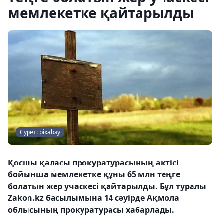
мемлекетке қайтарылды
Сурет: pixabay
Қосшы қаласы прокуратурасының актісі
бойынша мемлекетке құны 65 млн теңге
болатын жер учаскесі қайтарылды. Бұл туралы
Zakon.kz басылымына 14 сәуірде Ақмола
облысының прокуратурасы хабарлады.