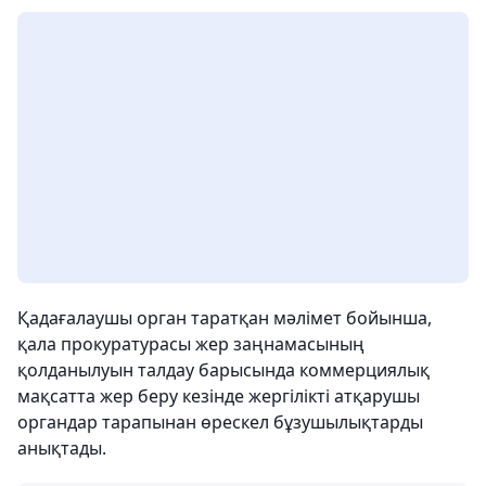
Қадағалаушы орган таратқан мәлімет бойынша,
қала прокуратурасы жер заңнамасының
қолданылуын талдау барысында коммерциялық
мақсатта жер беру кезінде жергілікті атқарушы
органдар тарапынан өрескел бұзушылықтарды
анықтады.