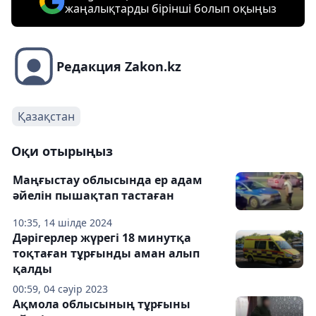
жаңалықтарды бірінші болып оқыңыз
Редакция Zakon.kz
Қазақстан
Оқи отырыңыз
Маңғыстау облысында ер адам
әйелін пышақтап тастаған
10:35, 14 шілде 2024
Дәрігерлер жүрегі 18 минутқа
тоқтаған тұрғынды аман алып
қалды
00:59, 04 сәуір 2023
Ақмола облысының тұрғыны