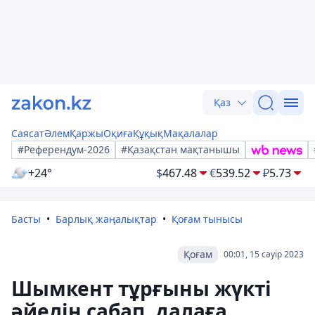
Қаз
Саясат
Әлем
Қаржы
Оқиға
Құқық
Мақалалар
#Референдум-2026
#Қазақстан мақтанышы
+24°
$
467.48
€
539.52
₽
5.73
Басты
Барлық жаңалықтар
Қоғам тынысы
Қоғам
00:01, 15 сәуір 2023
Шымкент тұрғыны жүкті
әйелін сабап, далаға