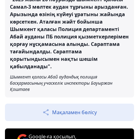
Самал-3 мөлтек аудан тұрғыны арызданған.
Арызында өзінің күйеуі ұратыны жайында
көрсеткен. Аталған жәйт бойынша
Шымкент қаласы Полиция департаменті
Абай ауданы ПБ полиция қызметкерлерімен
қорғау нұсқамасына алынды. Сараптама
тағайындалды. Сараптама
қорытындысымен нақты шешім
қабылданады".
Шымкент қаласы Абай аудандық полиция
басқармасының учаскелік инспекторы Бауыржан
Қоштаев
Мақаламен бөлісу
Google-ға қосылып,