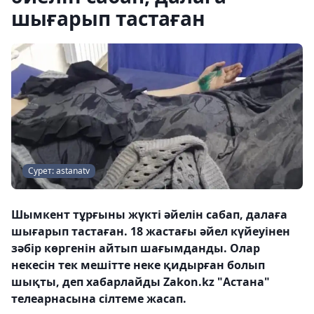
шығарып тастаған
Сурет: astanatv
Шымкент тұрғыны жүкті әйелін сабап, далаға
шығарып тастаған. 18 жастағы әйел күйеуінен
зәбір көргенін айтып шағымданды. Олар
некесін тек мешітте неке қидырған болып
шықты, деп хабарлайды Zakon.kz "Астана"
телеарнасына сілтеме жасап.