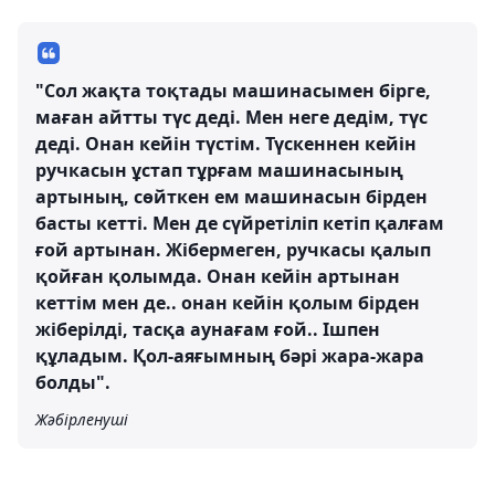
"Сол жақта тоқтады машинасымен бірге,
маған айтты түс деді. Мен неге дедім, түс
деді. Онан кейін түстім. Түскеннен кейін
ручкасын ұстап тұрғам машинасының
артының, сөйткен ем машинасын бірден
басты кетті. Мен де сүйретіліп кетіп қалғам
ғой артынан. Жібермеген, ручкасы қалып
қойған қолымда. Онан кейін артынан
кеттім мен де.. онан кейін қолым бірден
жіберілді, тасқа аунағам ғой.. Ішпен
құладым. Қол-аяғымның бәрі жара-жара
болды".
Жәбірленуші