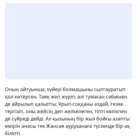
Оның айтуынша, күйеуі болмашыны сылтауратып
қол көтерген. Таяқ жеп жүріп, әлі тумаған сәбиінен
де айрылып қалыпты. Ұрып-соққаны аздай, тезек
тергізіп, оны жейсің деп желкелеген, тіпті көлікпен
де сүйреді дейді. Ал қызының бір жыл бойғы азапты
өмірін анасы тек Жансая ауруханаға түскенде бір-ақ
біліпті.