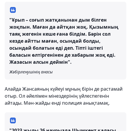
"Ұрып – соғып жатқанынан дым білген
жоқпын. Маған да айтқан жоқ. Қызымның
таяқ жегенін кеше ғана білдім. Бәрін сол
кезде айтты маған, осындай болды,
осындай болатын еді деп. Тіпті іштегі
баласын өлтіргенінен де хабарым жоқ еді.
Жазасын алсын деймін".
Жәбірленушінің анасы
Алайда Жансаяның күйеуі мұның бірін де растамай
отыр. Ол әйелімен мінездерінің үйлеспегенін
айтады. Мән-жайды енді полиция анықтамақ.
"2023 жылы 26 наурызда Шымкент қаласы