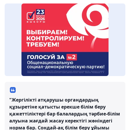
"Жергілікті атқарушы органдардың
құзыретіне қатысты ерекше білім беру
қажеттіліктері бар балалардың тәрбие-білім
алуына жағдай жасау керектігі жөніндегі
норма бар. Сондай-ақ білім беру ұйымы