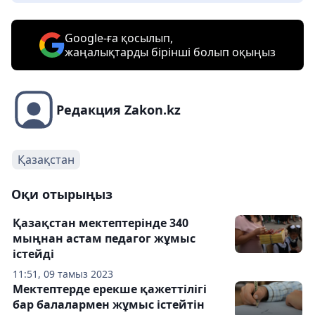
Google-ға қосылып,
жаңалықтарды бірінші болып оқыңыз
Редакция Zakon.kz
Қазақстан
Оқи отырыңыз
Қазақстан мектептерінде 340
мыңнан астам педагог жұмыс
істейді
11:51, 09 тамыз 2023
Мектептерде ерекше қажеттілігі
бар балалармен жұмыс істейтін