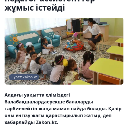
жұмыс істейді
Сурет: Zakon.kz
Алдағы уақытта еліміздегі
балабақшалардаерекше балаларды
тәрбиелейтін жаңа маман пайда болады. Қазір
оны енгізу жағы қарастырылып жатыр, деп
хабарлайды Zakon.kz.