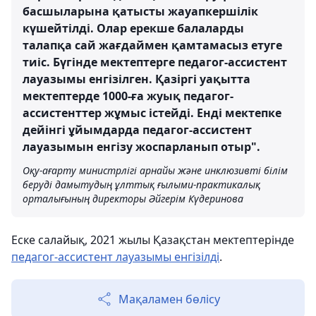
басшыларына қатысты жауапкершілік
күшейтілді. Олар ерекше балаларды
талапқа сай жағдаймен қамтамасыз етуге
тиіс. Бүгінде мектептерге педагог-ассистент
лауазымы енгізілген. Қазіргі уақытта
мектептерде 1000-ға жуық педагог-
ассистенттер жұмыс істейді. Енді мектепке
дейінгі ұйымдарда педагог-ассистент
лауазымын енгізу жоспарланып отыр".
Оқу-ағарту министрлігі арнайы және инклюзивті білім
беруді дамытудың ұлттық ғылыми-практикалық
орталығының директоры Әйгерім Күдеринова
Еске салайық, 2021 жылы Қазақстан мектептерінде
педагог-ассистент лауазымы енгізілді
.
Мақаламен бөлісу