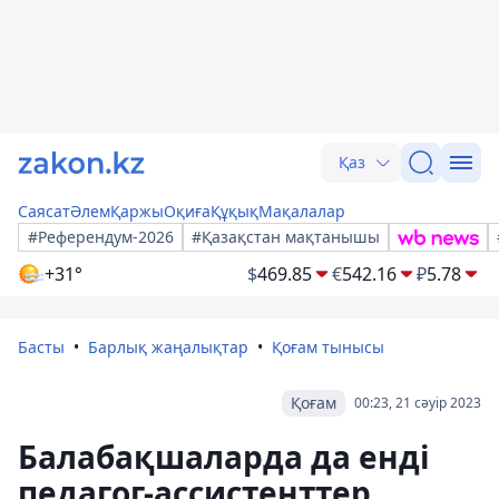
Қаз
Саясат
Әлем
Қаржы
Оқиға
Құқық
Мақалалар
#Референдум-2026
#Қазақстан мақтанышы
+31°
$
469.85
€
542.16
₽
5.78
Басты
Барлық жаңалықтар
Қоғам тынысы
Қоғам
00:23, 21 сәуір 2023
Балабақшаларда да енді
педагог-ассистенттер