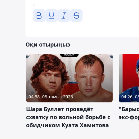
Оқи отырыңыз
04:58, 08 тамыз 2026
04:26, 
Шара Буллет проведёт
"Барыс
схватку по вольной борьбе с
экс-фо
обидчиком Куата Хамитова