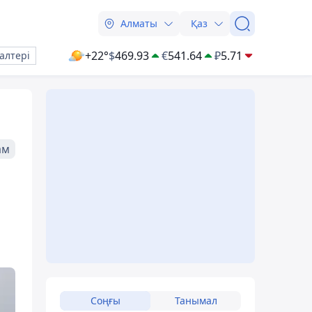
Алматы
Қаз
+22°
$
469.93
€
541.64
₽
5.71
алтері
ам
Соңғы
Танымал