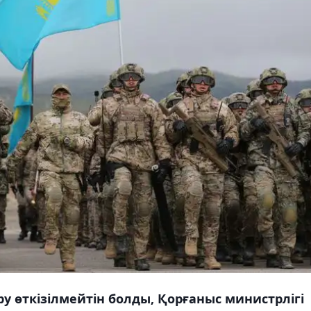
у өткізілмейтін болды, Қорғаныс министрлігі