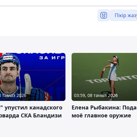
Пікір жаз
08 тамыз 2026
03:59, 08 тамыз 2026
" упустил канадского
Елена Рыбакина: Пода
рварда СКА Бландизи
моё главное оружие