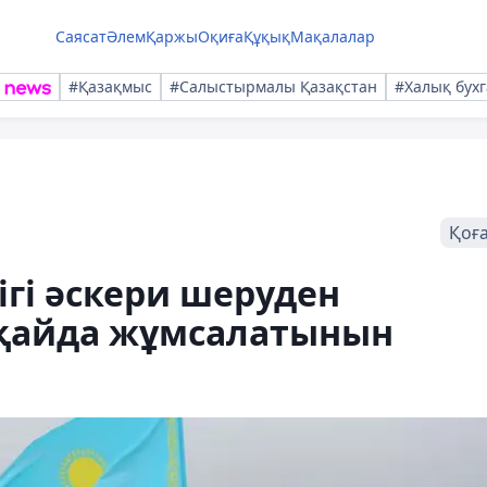
Саясат
Әлем
Қаржы
Оқиға
Құқық
Мақалалар
#Қазақмыс
#Салыстырмалы Қазақстан
#Халық бухг
Қоғ
гі әскери шеруден
қайда жұмсалатынын