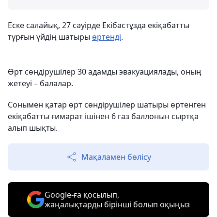
Еске салайық, 27 сәуірде Екібастұзда екіқабатты
тұрғын үйдің шатыры
өртенді
.
Өрт сөндірушілер 30 адамды эвакуациялады, оның
жетеуі – балалар.
Сонымен қатар өрт сөндірушілер шатыры өртенген
екіқабатты ғимарат ішінен 6 газ баллонын сыртқа
алып шықты.
Мақаламен бөлісу
Google-ға қосылып,
жаңалықтарды бірінші болып оқыңыз