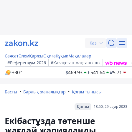
Қаз
Саясат
Әлем
Қаржы
Оқиға
Құқық
Мақалалар
#Референдум-2026
#Қазақстан мақтанышы
+30°
$
469.93
€
541.64
₽
5.71
Басты
Барлық жаңалықтар
Қоғам тынысы
Қоғам
13:50, 29 сәуір 2023
Екібастұзда төтенше
жағдай жарияланды