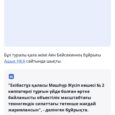
Бұл туралы қала әкімі Аян Бейсекиннің бұйрығы
Ашық НҚА
сайтында шықты.
"Екібастұз қаласы Мәшһүр Жүсіп көшесі № 2
көппәтерлі тұрғын үйде болған өртке
байланысты объектілік масштабтағы
техногендік сипаттағы төтенше жағдай
жариялансын", - делінген бұйрықта.