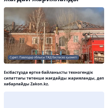
Сурет: Павлодар облысы ТЖД баспасөз қызметі
Екібастұзда өртке байланысты техногендік
сипаттағы төтенше жағдайды жарияланды, деп
хабарлайды Zakon.kz.