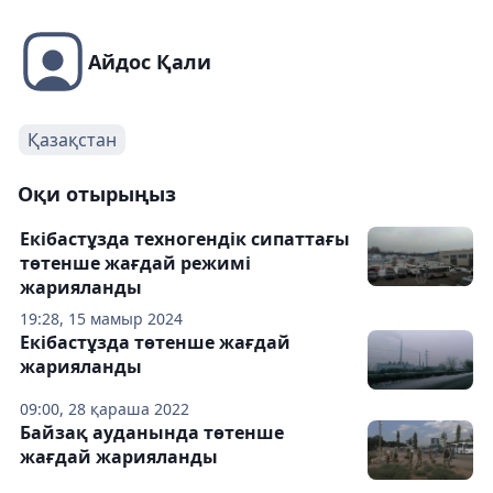
Айдос Қали
Қазақстан
Оқи отырыңыз
Екібастұзда техногендік сипаттағы
төтенше жағдай режимі
жарияланды
19:28, 15 мамыр 2024
Екібастұзда төтенше жағдай
жарияланды
09:00, 28 қараша 2022
Байзақ ауданында төтенше
жағдай жарияланды