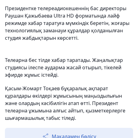
Президентке телереадиокешеннің бас директоры
Раушан Қажыбаева Ultra HD форматында лайф
режимде хабар таратуға мүмкіндік беретін, жоғары
технологиялық заманауи құралдар қолданылған
студия жабдықтарын көрсетті.
Телеарна бес тілде хабар таратады. Жаңалықтар
студиясы ілеспе аударма жасай отырып, тікелей
эфирде жұмыс істейді.
Қасым-Жомарт Тоқаев бұқаралық ақпарат
құралдары өкілдері жұмысының маңыздылығын
және олардың кәсібилігін атап өтті. Президент
телеарна ұжымына алғыс айтып, қызметкерлерге
шығармашылық табыс тіледі.
Мақаламен бөлісу