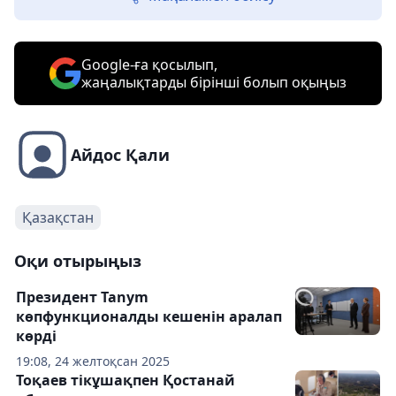
Google-ға қосылып,
жаңалықтарды бірінші болып оқыңыз
Айдос Қали
Қазақстан
Оқи отырыңыз
Президент Tanym
көпфункционалды кешенін аралап
көрді
19:08, 24 желтоқсан 2025
Тоқаев тікұшақпен Қостанай