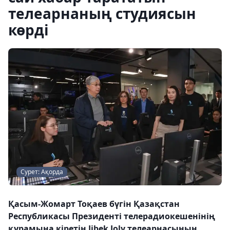
телеарнаның студиясын
көрді
Сурет: Ақорда
Қасым-Жомарт Тоқаев бүгін Қазақстан
Республикасы Президенті телерадиокешенінің
құрамына кіретін Jibek Joly телеарнасының