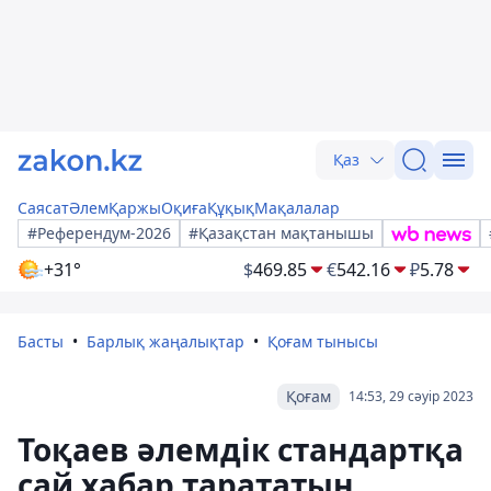
Қаз
Саясат
Әлем
Қаржы
Оқиға
Құқық
Мақалалар
#Референдум-2026
#Қазақстан мақтанышы
+31°
$
469.85
€
542.16
₽
5.78
Басты
Барлық жаңалықтар
Қоғам тынысы
Қоғам
14:53, 29 сәуір 2023
Тоқаев әлемдік стандартқа
сай хабар тарататын