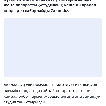
жаңа аппараттық-студиялық кешенін аралап
көрді, деп хабарлайды Zakon.kz.
Ақорданың хабарлауынша, Мемлекет басшысына
әлемдік стандартқа сай хабар тарататын және
камера-роботтармен жабдықталған жаңа заманауи
студия таныстырылды.