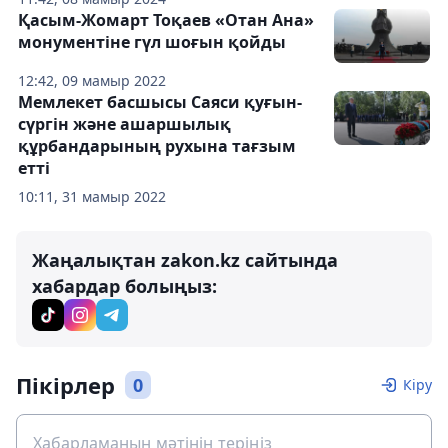
Қасым-Жомарт Тоқаев «Отан Ана»
монументіне гүл шоғын қойды
12:42, 09 мамыр 2022
Мемлекет басшысы Саяси қуғын-
сүргін және ашаршылық
құрбандарының рухына тағзым
етті
10:11, 31 мамыр 2022
Жаңалықтан zakon.kz сайтында
хабардар болыңыз:
Пікірлер
0
Кіру