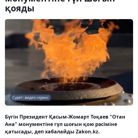
қояды
Сурет: видео скрині
Бүгін Президент Қасым-Жомарт Тоқаев "Отан
Ана" монументіне гүл шоғын қою рәсіміне
қатысады, деп хабалайды Zakon.kz.