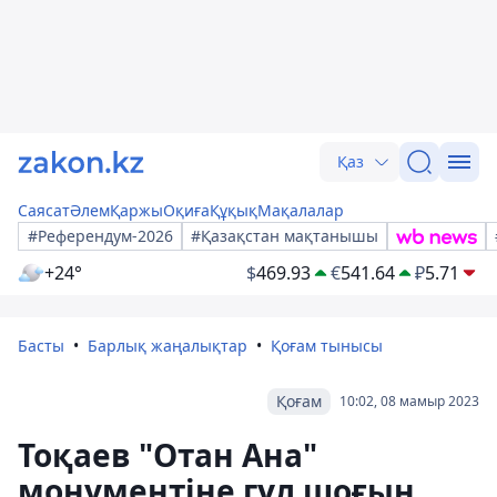
Қаз
Саясат
Әлем
Қаржы
Оқиға
Құқық
Мақалалар
#Референдум-2026
#Қазақстан мақтанышы
+24°
$
469.93
€
541.64
₽
5.71
Басты
Барлық жаңалықтар
Қоғам тынысы
Қоғам
10:02, 08 мамыр 2023
Тоқаев "Отан Ана"
монументіне гүл шоғын