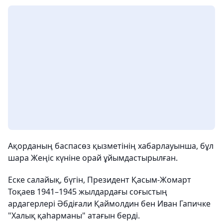
Ақорданың баспасөз қызметінің хабарлауынша, бұл
шара Жеңіс күніне орай ұйымдастырылған.
Еске салайық, бүгін, Президент Қасым-Жомарт
Тоқаев 1941–1945 жылдардағы соғыстың
ардагерлері Әбдіғали Қаймолдин бен Иван Гапичке
"Халық қаhарманы" атағын берді.