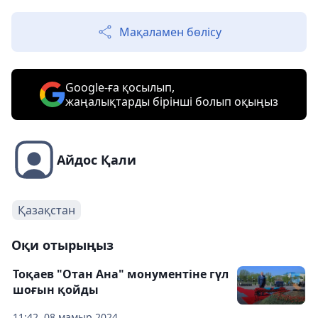
Мақаламен бөлісу
Google-ға қосылып,
жаңалықтарды бірінші болып оқыңыз
Айдос Қали
Қазақстан
Оқи отырыңыз
Тоқаев "Отан Ана" монументіне гүл
шоғын қойды
11:42, 08 мамыр 2024