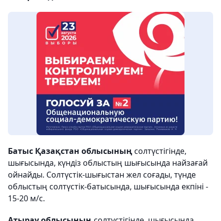
Батыс Қазақстан облысының
солтүстігінде,
шығысында, күндіз облыстың шығысында найзағай
ойнайды. Солтүстік-шығыстан жел соғады, түнде
облыстың солтүстік-батысында, шығысында екпіні -
15-20 м/с.
Атырау облысының
солтүстігінде, шығысында