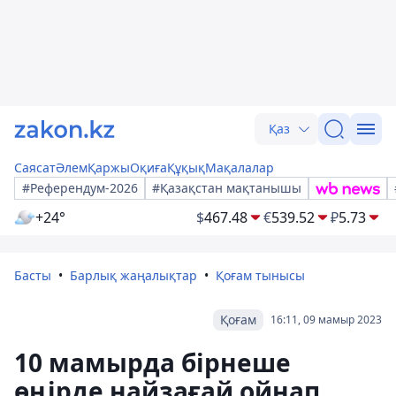
Қаз
Саясат
Әлем
Қаржы
Оқиға
Құқық
Мақалалар
#Референдум-2026
#Қазақстан мақтанышы
+24°
$
467.48
€
539.52
₽
5.73
Басты
Барлық жаңалықтар
Қоғам тынысы
Қоғам
16:11, 09 мамыр 2023
10 мамырда бірнеше
өңірде найзағай ойнап,