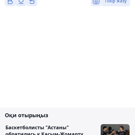
Пікір жазу
Оқи отырыңыз
Баскетболисты "Астаны"
обратились к Касым-Жомарту