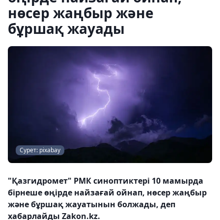
нөсер жаңбыр және
бұршақ жауады
Сурет: pixabay
"Қазгидромет" РМК синоптиктері 10 мамырда
бірнеше өңірде найзағай ойнап, нөсер жаңбыр
және бұршақ жауатынын болжады, деп
хабарлайды Zakon.kz.