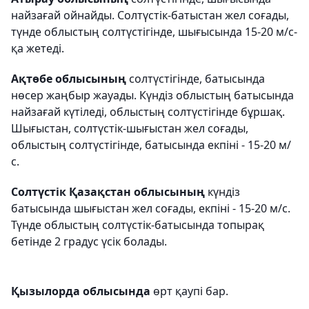
найзағай ойнайды. Солтүстік-батыстан жел соғады,
түнде облыстың солтүстігінде, шығысында 15-20 м/с-
қа жетеді.
Ақтөбе облысының
солтүстігінде, батысында
нөсер жаңбыр жауады. Күндіз облыстың батысында
найзағай күтіледі, облыстың солтүстігінде бұршақ.
Шығыстан, солтүстік-шығыстан жел соғады,
облыстың солтүстігінде, батысында екпіні - 15-20 м/
с.
Солтүстік Қазақстан облысының
күндіз
батысында шығыстан жел соғады, екпіні - 15-20 м/с.
Түнде облыстың солтүстік-батысында топырақ
бетінде 2 градус үсік болады.
Қызылорда облысында
өрт қаупі бар.