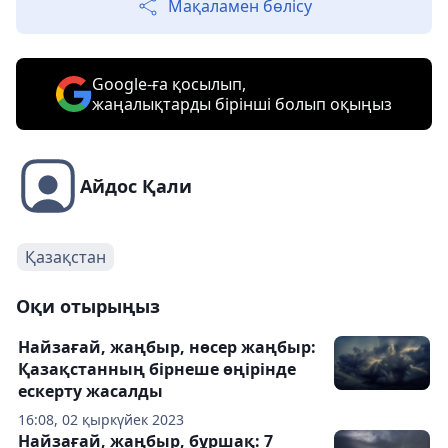
Мақаламен бөлісу
Google-ға қосылып,
жаңалықтарды бірінші болып оқыңыз
Айдос Қали
Қазақстан
Оқи отырыңыз
Найзағай, жаңбыр, нөсер жаңбыр:
Қазақстанның бірнеше өңірінде
ескерту жасалды
16:08, 02 қыркүйек 2023
Найзағай, жаңбыр, бұршақ: 7