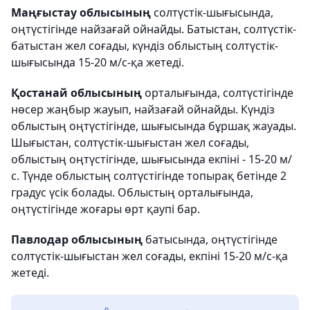
Маңғыстау облысының
солтүстік-шығысында,
оңтүстігінде найзағай ойнайды. Батыстан, солтүстік-
батыстан жел соғады, күндіз облыстың солтүстік-
шығысында 15-20 м/с-қа жетеді.
Қостанай облысының
орталығында, солтүстігінде
нөсер жаңбыр жауып, найзағай ойнайды. Күндіз
облыстың оңтүстігінде, шығысында бұршақ жауады.
Шығыстан, солтүстік-шығыстан жел соғады,
облыстың оңтүстігінде, шығысында екпіні - 15-20 м/
с. Түнде облыстың солтүстігінде топырақ бетінде 2
градус үсік болады. Облыстың орталығында,
оңтүстігінде жоғары өрт қаупі бар.
Павлодар облысының
батысында, оңтүстігінде
солтүстік-шығыстан жел соғады, екпіні 15-20 м/с-қа
жетеді.